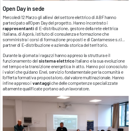
Open Day in sede
Mercoledì 12 Marzo gli allievi del settore elettrico di ABF hanno
partecipato all’Open Day del progetto. Hanno incontrato i
rappresentanti
di E-distribuzione, gestore della rete elettrica
italiana, di Agorà, istituto di consulenza e formazione che
somministra i corsi di formazione proposti e di Cantamesse s.r.l. ,
partner di E-distribuzione e azienda storica del territorio.
Durante la giornata i ragazzi hanno appreso la struttura e il
funzionamento del
sistema elettrico
italiano e la sua evoluzione
nel tempo e la transizione energetica in atto. Hanno poi conosciuto
i valori che guidano Enel, servizio fondamentale per la comunità e
l’offerta formativa proposta loro, dal valore multinazionale. Hanno
infine appreso i
vantaggi
che delle competenze specializzate
altamente qualificate portano ad un lavoratore.