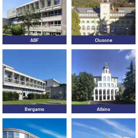
ABF
Clusone
Bergamo
Albino