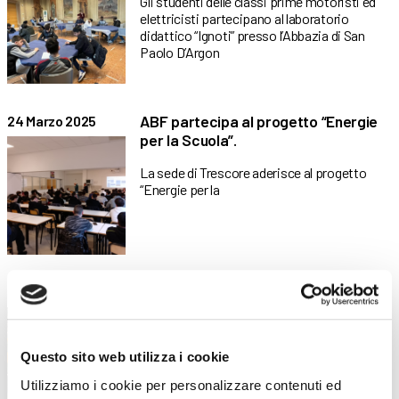
Gli studenti delle classi prime motoristi ed
elettricisti partecipano al laboratorio
didattico “Ignoti” presso l’Abbazia di San
Paolo D’Argon
ABF partecipa al progetto “Energie
24 Marzo 2025
per la Scuola”.
La sede di Trescore aderisce al progetto
“Energie per la
ABF per il volontariato internazionale
28 Maggio 2024
ABF Trescore collabora con Celim di
Bergamo al progetto di
Questo sito web utilizza i cookie
Utilizziamo i cookie per personalizzare contenuti ed