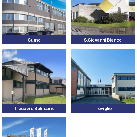
Curno
S.Giovanni Bianco
Trescore Balneario
Treviglio