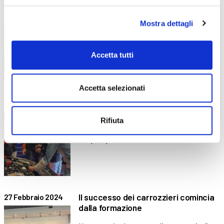
Ultimo appuntamento di “Incontra il
5 Aprile 2024
professionista”
Mostra dettagli
ABF Trescore invita tutti i professionisti per
un incontro finale
Accetta tutti
Accetta selezionati
I motoristi di ABF: Federico racconta
7 Marzo 2024
il suo percorso
Rifiuta
BergamoScienza, il legame con i professori
e le prospettive future
Il successo dei carrozzieri comincia
27 Febbraio 2024
dalla formazione