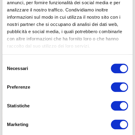
annunci, per fornire funzionalità dei social media e per
analizzare il nostro traffico. Condividiamo inoltre
informazioni sul modo in cui utilizza il nostro sito con i
Ford Youth Academy: per i nuovi
17 Maggio 2024
nostri partner che si occupano di analisi dei dati web,
talenti del futuro
pubblicità e social media, i quali potrebbero combinarle
con altre informazioni che ha fornito loro o che hanno
Si conclude il primo modulo del progetto di
formazione ideato
raccolto dal suo utilizzo dei loro servizi.
Selezione
Necessari
del
consenso
Un progetto di Permacultura
22 Aprile 2024
Preferenze
I ragazzi di ABF scelgono la sostenibilità
ambientale Un po’
Statistiche
Marketing