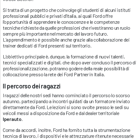
Si tratta di un progetto che coinvolge gli studenti di alcuni istituti
professionali pubblici e privati d’Italia, ai quali Ford offre
l’opportunità di apprendere le conoscenze e le competenze
tecniche richieste da quelle professioni che rivestiranno un ruolo
sempre più importante nel mercato del lavoro futuro.
L’apprendimento è possibile anche grazie alla collaborazione dei
trainer dedicati di Ford presenti sul territorio.
L’obiettivo principale è, dunque, la formazione di nuovi talenti,
tecnici specializzati e digitali, che dopo aver concluso il percorso di
professionalizzazione, potranno godere della reale possibilità di
collocazione presso la rete dei Ford Partner in Italia.
Il percorso dei ragazzi
I ragazzi delle nostri sedi hanno cominciato il percorso lo scorso
autunno, partecipando a incontri guidati da un formatore inviato
direttamente da Ford. Le lezioni si sono svolte presso le sedi su
veicoli messi a disposizione da Ford e dal dealer territoriale
Iperauto
.
Come da accordi, inoltre, Ford ha fornito tutta la strumentazione
tecnica di lavoro, i dispositivi e le attrezzature ritenute necessarie