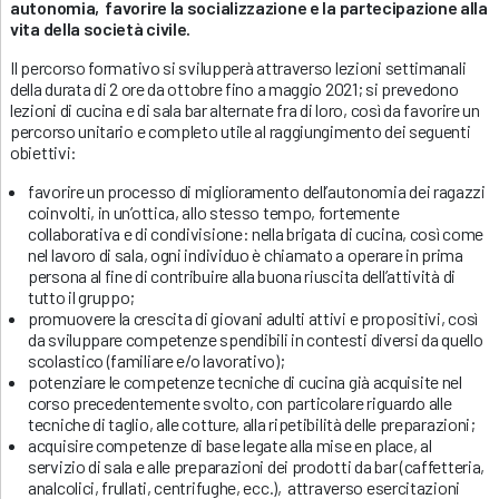
autonomia, favorire la socializzazione e la partecipazione alla
vita della società civile.
Il percorso formativo si svilupperà attraverso lezioni settimanali
della durata di 2 ore da ottobre fino a maggio 2021; si prevedono
lezioni di cucina e di sala bar alternate fra di loro, così da favorire un
percorso unitario e completo utile al raggiungimento dei seguenti
obiettivi:
favorire un processo di miglioramento dell’autonomia dei ragazzi
coinvolti, in un’ottica, allo stesso tempo, fortemente
collaborativa e di condivisione: nella brigata di cucina, così come
nel lavoro di sala, ogni individuo è chiamato a operare in prima
persona al fine di contribuire alla buona riuscita dell’attività di
tutto il gruppo;
promuovere la crescita di giovani adulti attivi e propositivi, così
da sviluppare competenze spendibili in contesti diversi da quello
scolastico (familiare e/o lavorativo);
potenziare le competenze tecniche di cucina già acquisite nel
corso precedentemente svolto, con particolare riguardo alle
tecniche di taglio, alle cotture, alla ripetibilità delle preparazioni;
acquisire competenze di base legate alla mise en place, al
servizio di sala e alle preparazioni dei prodotti da bar (caffetteria,
analcolici, frullati, centrifughe, ecc.), attraverso esercitazioni