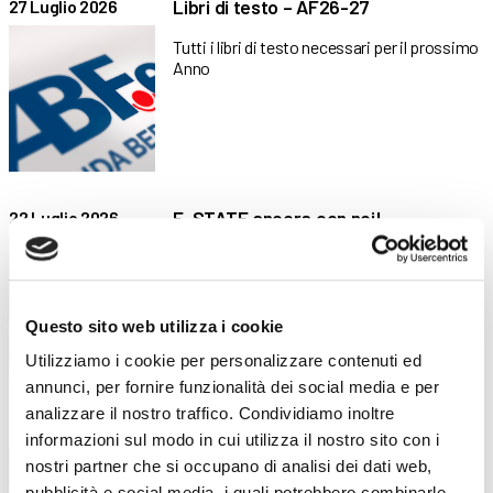
Libri di testo – AF26-27
27 Luglio 2026
Tutti i libri di testo necessari per il prossimo
Anno
E-STATE ancora con noi!
22 Luglio 2026
Il progetto estivo di ABF Treviglio dedicato
agli allievi del
Questo sito web utilizza i cookie
Utilizziamo i cookie per personalizzare contenuti ed
annunci, per fornire funzionalità dei social media e per
analizzare il nostro traffico. Condividiamo inoltre
Alla scoperta del laboratorio di
19 Maggio 2026
informazioni sul modo in cui utilizza il nostro sito con i
cartotecnica!
nostri partner che si occupano di analisi dei dati web,
Il luogo in cui la fantasia viene davvero
pubblicità e social media, i quali potrebbero combinarle