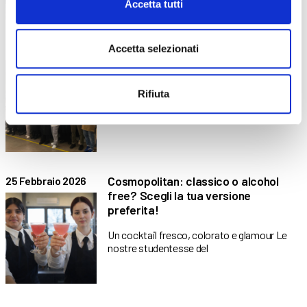
Accetta tutti
La cena di presentazione della Guida
9 Marzo 2026
Accetta selezionati
Osterie Slow Food 2026
Una serata tra formazione, territorio e
Rifiuta
cultura gastronomica Martedì 3
Cosmopolitan: classico o alcohol
25 Febbraio 2026
free? Scegli la tua versione
preferita!
Un cocktail fresco, colorato e glamour Le
nostre studentesse del