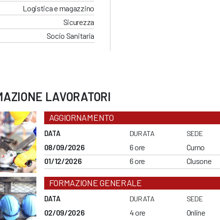
Logistica e magazzino
Sicurezza
Socio Sanitaria
MAZIONE LAVORATORI
AGGIORNAMENTO
DATA
DURATA
SEDE
08/09/2026
6 ore
Curno
01/12/2026
6 ore
Clusone
FORMAZIONE GENERALE
DATA
DURATA
SEDE
02/09/2026
4 ore
Online