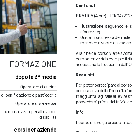
Contenuti
PRATICA (4 ore) – il 11/04/202
Illustrazione, seguendo le is
sicurezze;
Guida in sicurezza del mulet
manovre a vuoto e a carico
Alla fine del corso viene svolta
competenze richieste per il ril
FORMAZIONE
necessaria la frequenza dell’10
Requisiti
dopo la 3^ media
Per poter partecipare al cors
Operatore di cucina
conoscenza della lingua italian
 di panificazione e pasticceria
In aggiunta, agli/alle allievi/e
possedersi prima dell’inizio de
Operatore di sala e bar
i personalizzati per allievi con
Info
disabilità
Il corso si svolge presso la se
corsi per aziende