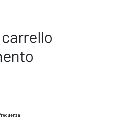
 carrello
mento
 frequenza