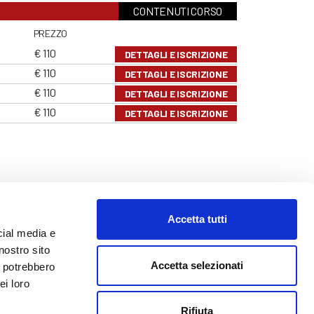
CONTENUTI CORSO
PREZZO
€ 110
DETTAGLI E ISCRIZIONE
€ 110
DETTAGLI E ISCRIZIONE
€ 110
DETTAGLI E ISCRIZIONE
€ 110
DETTAGLI E ISCRIZIONE
Accetta tutti
cial media e
nostro sito
Accetta selezionati
i potrebbero
ei loro
o@abf.eu
Rifiuta