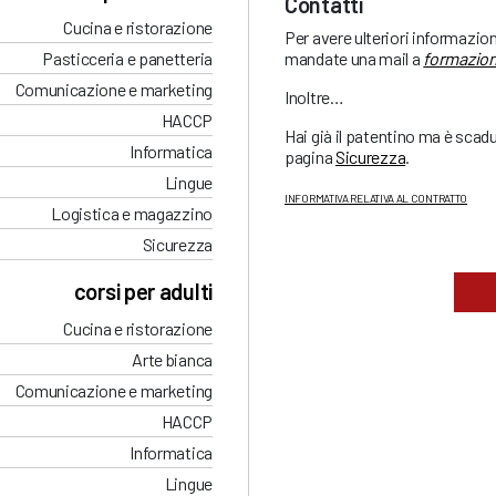
Contatti
Cucina e ristorazione
Per avere ulteriori informazio
mandate una mail a
formazion
Pasticceria e panetteria
Comunicazione e marketing
Inoltre…
HACCP
Hai già il patentino ma è sca
Informatica
pagina
Sicurezza
.
Lingue
INFORMATIVA RELATIVA AL CONTRATTO
Logistica e magazzino
Sicurezza
corsi per adulti
Cucina e ristorazione
Arte bianca
Comunicazione e marketing
HACCP
Informatica
Lingue