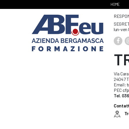
HOME
RESPONS
SEGRET
lun-ven 
T
Via Cara
24047 Tr
Email:
t
PEC
cfp
Tel. 03
Contatti
Tr