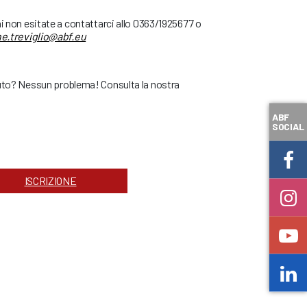
ni non esitate a contattarci allo 0363/1925677 o
e.treviglio@abf.eu
duto? Nessun problema! Consulta la nostra
ABF
SOCIAL
ISCRIZIONE