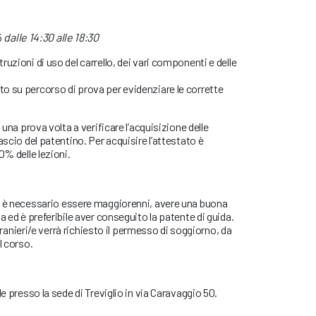
5
dalle 14:30 alle 18:30
truzioni di uso del carrello, dei vari componenti e delle
to su percorso di prova per evidenziare le corrette
.
 una prova volta a verificare l’acquisizione delle
ascio del patentino. Per acquisire l’attestato è
0% delle lezioni.
o è necessario essere maggiorenni, avere una buona
a ed è preferibile aver conseguito la patente di guida.
 stranieri/e verrà richiesto il permesso di soggiorno, da
l corso.
de presso la sede di Treviglio in via Caravaggio 50.