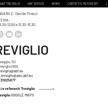
ABF TREVIGLIO
ABF SERVIZI
NEWS
CONTATTI E REFERENTI
L
ABILE: Davide Finazzi
ERIA:
8.30-13.00 e 13.30-15.30
REVIGLIO
vaggio, 50
eviglio (BG)
reviglio@abf.eu
.treviglio@pec.abf.eu
631925677
 e referenti Treviglio
eviglio
GOOGLE MAPS