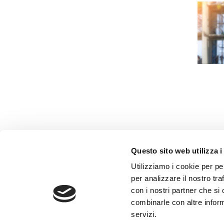
Questo sito web utilizza i
AMMINISTRAZIONE TRASP
Utilizziamo i cookie per pe
WHISTLEBLOWING
per analizzare il nostro tra
con i nostri partner che si
combinarle con altre inform
ABF Azienda Bergamasca For
servizi.
C.F. e P. IVA 03240540165 - Tel.