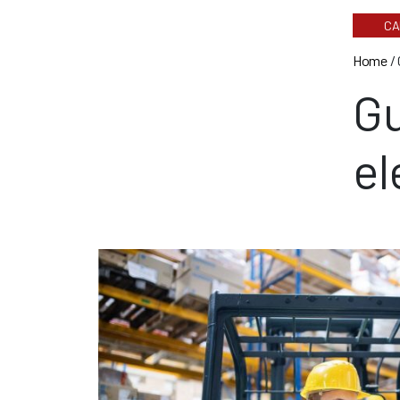
CA
Home
/
Gu
el