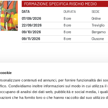
FORMAZIONE SPECIFICA RISCHIO MEDIO
DATA
DURATA
SEDE
07/09/2026
8 ore
Online
22/09/2026
8 ore
Treviglio
09/10/2026
8 ore
Bergamo
09/11/2026
8 ore
Clusone
 cookie
ARENTE
rsonalizzare contenuti ed annunci, per fornire funzionalità dei so
ffico. Condividiamo inoltre informazioni sul modo in cui utilizza il 
 occupano di analisi dei dati web, pubblicità e social media, i qual
azioni che ha fornito loro o che hanno raccolto dal suo utilizzo d
mazione
 (035) 3693711 - via Monte Gleno, 2 - I - 24125 Bergamo (BG) - Email: inf