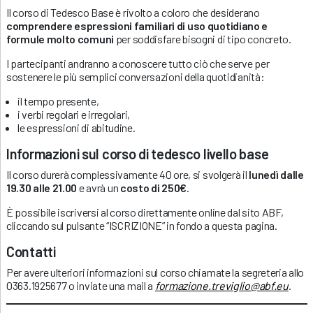
Il corso di Tedesco Base è rivolto a coloro che desiderano
comprendere espressioni familiari di uso quotidiano e
formule molto comuni
per soddisfare bisogni di tipo concreto.
I partecipanti andranno a conoscere tutto ciò che serve per
sostenere le più semplici conversazioni della quotidianità:
il tempo presente,
i verbi regolari e irregolari,
le espressioni di abitudine.
Informazioni sul corso di tedesco livello base
Il corso durerà complessivamente 40 ore, si svolgerà il
lunedì dalle
19.30 alle 21.00
e avrà un
costo di 250€
.
È possibile iscriversi al corso direttamente online dal sito ABF,
cliccando sul pulsante “ISCRIZIONE” in fondo a questa pagina.
Contatti
Per avere ulteriori informazioni sul corso chiamate la segreteria allo
0363.1925677 o inviate una mail a
formazione.treviglio@abf.eu
.