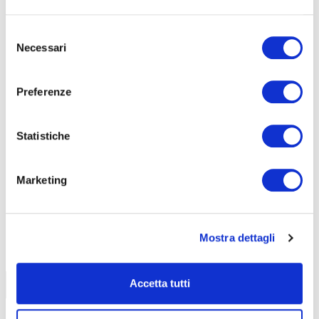
SICUREZZA
Selezione
Necessari
del
consenso
Seleziona e filtra per:
Preferenze
CORSI
ONLINE
Statistiche
Marketing
CALENDARIO
CORSI
Mostra dettagli
Accetta tutti
Trova il tuo corso