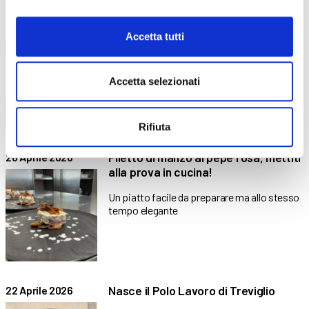
Alla scoperta del laboratorio di
19 Maggio 2026
Accetta tutti
cartotecnica!
Il luogo in cui la fantasia viene davvero
messa su
Accetta selezionati
Rifiuta
Filetto di manzo al pepe rosa, mettiti
28 Aprile 2026
alla prova in cucina!
Un piatto facile da preparare ma allo stesso
tempo elegante
Nasce il Polo Lavoro di Treviglio
22 Aprile 2026