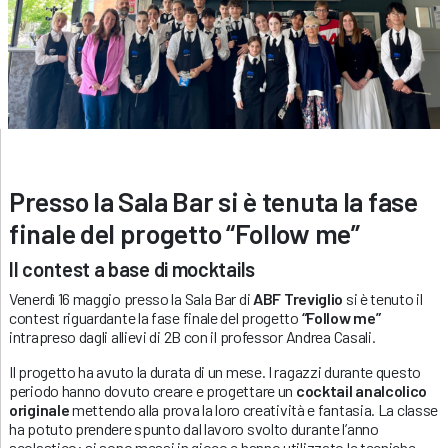
Presso la Sala Bar si è tenuta la fase
finale del progetto “Follow me”
Il contest a base di mocktails
Venerdì 16 maggio presso la Sala Bar di
ABF Treviglio
si è tenuto il
contest riguardante la fase finale del progetto
“Follow me”
intrapreso dagli allievi di 2B con il professor Andrea Casali.
Il progetto ha avuto la durata di un mese. I ragazzi durante questo
periodo hanno dovuto creare e progettare un
cocktail analcolico
originale
mettendo alla prova la loro creatività e fantasia. La classe
ha potuto prendere spunto dal lavoro svolto durante l’anno
scolastico: si sono messi in gioco e hanno utilizzato le tecniche