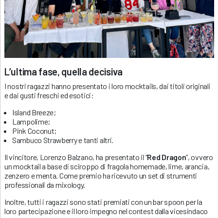
L’ultima fase, quella decisiva
I nostri ragazzi hanno presentato i loro mocktails, dai titoli originali
e dai gusti freschi ed esotici:
Island Breeze;
Lampolime;
Pink Coconut;
Sambuco Strawberry e tanti altri.
Il vincitore, Lorenzo Balzano, ha presentato il “
Red Dragon
“, ovvero
un mocktail a base di sciroppo di fragola homemade, lime, arancia,
zenzero e menta. Come premio ha ricevuto un set di strumenti
professionali da mixology.
Inoltre, tutti i ragazzi sono stati premiati con un bar spoon per la
loro partecipazione e il loro impegno nel contest dalla vicesindaco