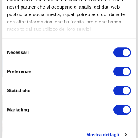
ABF
NEWS
nostri partner che si occupano di analisi dei dati web,
pubblicità e social media, i quali potrebbero combinarle
con altre informazioni che ha fornito loro o che hanno
raccolto dal suo utilizzo dei loro servizi.
Libri di testo – AF26-27
27 Luglio 2026
Tutti i libri di testo necessari per il prossimo
Selezione
Anno
Necessari
del
consenso
Preferenze
E-STATE ancora con noi!
22 Luglio 2026
Statistiche
Il progetto estivo di ABF Treviglio dedicato
agli allievi del
Marketing
Mostra dettagli