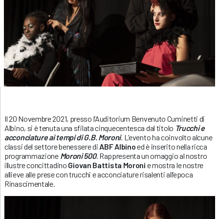
Il 20 Novembre 2021, presso l’Auditorium Benvenuto Cuminetti di
Albino, si è tenuta una sfilata cinquecentesca dal titolo
Trucchi e
acconciature ai tempi di G.B. Moroni
. L’evento ha coinvolto alcune
classi del settore benessere di
ABF Albino
ed è inserito nella ricca
programmazione
Moroni 500
. Rappresenta un omaggio al nostro
illustre concittadino
Giovan Battista Moroni
e mostra le nostre
allieve alle prese con trucchi e acconciature risalenti all’epoca
Rinascimentale.