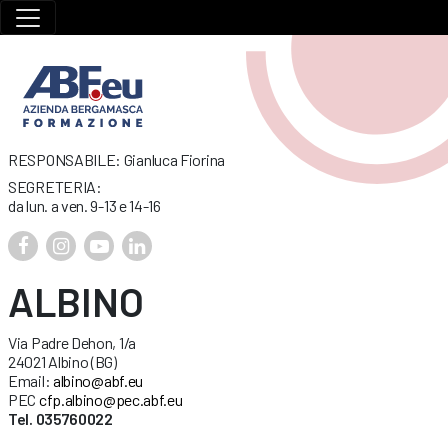
RESPONSABILE: Gianluca Fiorina
SEGRETERIA:
da lun. a ven. 9-13 e 14-16
ALBINO
Via Padre Dehon, 1/a
24021 Albino (BG)
Email:
albino@abf.eu
PEC
cfp.albino@pec.abf.eu
Tel. 035760022