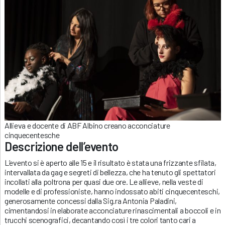
Allieva e docente di ABF Albino creano acconciature
cinquecentesche
Descrizione dell’evento
L’evento si è aperto alle 15 e il risultato è stata una frizzante sfilata,
intervallata da gag e segreti di bellezza, che ha tenuto gli spettatori
incollati alla poltrona per quasi due ore. Le allieve, nella veste di
modelle e di professioniste, hanno indossato abiti cinquecenteschi,
generosamente concessi dalla Sig.ra Antonia Paladini,
cimentandosi in elaborate acconciature rinascimentali a boccoli e in
trucchi scenografici, decantando così i tre colori tanto cari a