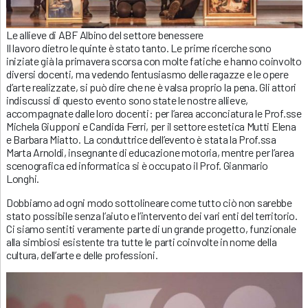
Le allieve di ABF Albino del settore benessere
Il lavoro dietro le quinte è stato tanto. Le prime ricerche sono
iniziate già la primavera scorsa con molte fatiche e hanno coinvolto
diversi docenti, ma vedendo l’entusiasmo delle ragazze e le opere
d’arte realizzate, si può dire che ne è valsa proprio la pena. Gli attori
indiscussi di questo evento sono state le nostre allieve,
accompagnate dalle loro docenti: per l’area acconciatura le Prof.sse
Michela Giupponi e Candida Ferri, per il settore estetica Mutti Elena
e Barbara Miatto. La conduttrice dell’evento è stata la Prof.ssa
Marta Arnoldi, insegnante di educazione motoria, mentre per l’area
scenografica ed informatica si è occupato il Prof. Gianmario
Longhi.
Dobbiamo ad ogni modo sottolineare come tutto ciò non sarebbe
stato possibile senza l’aiuto e l’intervento dei vari enti del territorio.
Ci siamo sentiti veramente parte di un grande progetto, funzionale
alla simbiosi esistente tra tutte le parti coinvolte in nome della
cultura, dell’arte e delle professioni.