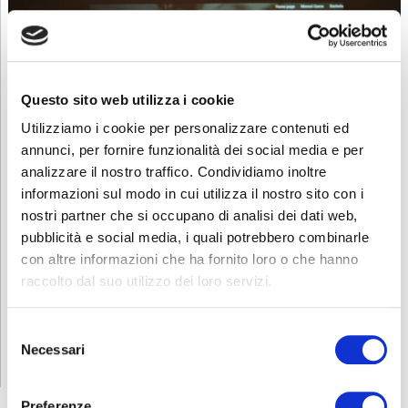
Questo sito web utilizza i cookie
Utilizziamo i cookie per personalizzare contenuti ed
annunci, per fornire funzionalità dei social media e per
analizzare il nostro traffico. Condividiamo inoltre
informazioni sul modo in cui utilizza il nostro sito con i
nostri partner che si occupano di analisi dei dati web,
pubblicità e social media, i quali potrebbero combinarle
con altre informazioni che ha fornito loro o che hanno
Il Sindaco di Albino Fabio Terzi e l’Assessore alla Pubblica Istruzione
e Cultura Patrizia Azzola parlano sul palco dell’auditorium
raccolto dal suo utilizzo dei loro servizi.
Info e foto dell’evento
Per vedere tutte le foto dello spettacolo e scoprire alcune curiosità
Selezione
riguardanti la salute e la bellezza nel ‘500 puoi visitare il
sito creato
Necessari
del
dai nostri allievi
proprio in occasione di tale evento.
consenso
Preferenze