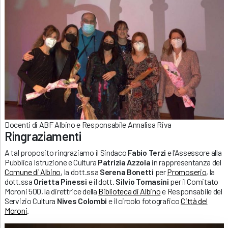
Docenti di ABF Albino e Responsabile Annalisa Riva
Ringraziamenti
A tal proposito ringraziamo il Sindaco
Fabio Terzi
e l’Assessore alla
Pubblica Istruzione e Cultura
Patrizia Azzola
in rappresentanza del
Comune di Albino
, la dott.ssa
Serena Bonetti
per
Promose
rio
, la
dott.ssa
Orietta Pinessi
e il dott.
Silvio Tomasini
per il Comitato
Moroni 500, la direttrice della
Biblioteca di Albino
e Responsabile del
Servizio Cultura
Nives Colombi
e il circolo fotografico
Città del
Moroni
.