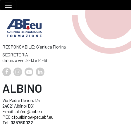
RESPONSABILE: Gianluca Fiorina
SEGRETERIA:
da lun. a ven. 9-13 e 14-16
ALBINO
Via Padre Dehon, 1/a
24021 Albino (BG)
Email:
albino@abf.eu
PEC
cfp.albino@pec.abf.eu
Tel. 035760022