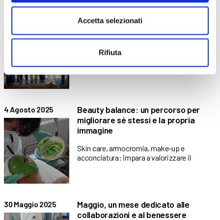
Premiati tre allievi ABF con la Borsa
29 Ottobre 2025
Accetta selezionati
di Studio Roberto Rocca
Fondazione Dalmine riconosce l’impegno di
tre allievi dell’area Industries di
Rifiuta
Beauty balance: un percorso per
4 Agosto 2025
migliorare sé stessi e la propria
immagine
Skin care, armocromia, make-up e
acconciatura: impara a valorizzare il
Maggio, un mese dedicato alle
30 Maggio 2025
collaborazioni e al benessere