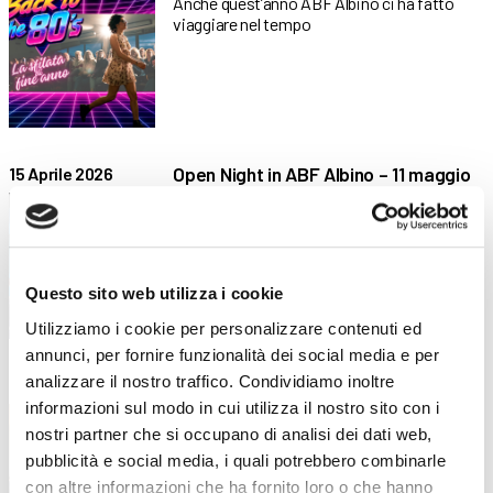
Anche quest’anno ABF Albino ci ha fatto
viaggiare nel tempo
Open Night in ABF Albino – 11 maggio
15 Aprile 2026
Quattro percorsi formativi… tutti in una
serata! Partecipa all’Open Night
Questo sito web utilizza i cookie
Utilizziamo i cookie per personalizzare contenuti ed
annunci, per fornire funzionalità dei social media e per
analizzare il nostro traffico. Condividiamo inoltre
Una valle in formazione: imprese e
14 Aprile 2026
istituzioni a confronto ad ABF Albino
informazioni sul modo in cui utilizza il nostro sito con i
nostri partner che si occupano di analisi dei dati web,
Focus group e inaugurazione dei nuovi
pubblicità e social media, i quali potrebbero combinarle
laboratori per rafforzare il
con altre informazioni che ha fornito loro o che hanno