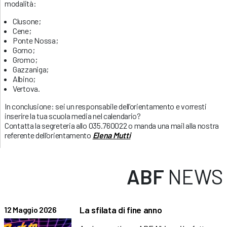
modalità:
Clusone;
Cene;
Ponte Nossa;
Gorno;
Gromo;
Gazzaniga;
Albino;
Vertova.
In conclusione: sei un responsabile dell’orientamento e vorresti
inserire la tua scuola media nel calendario?
Contatta la segreteria allo 035.760022 o manda una mail alla nostra
referente dell’orientamento
Elena Mutti
ABF
NEWS
La sfilata di fine anno
12 Maggio 2026