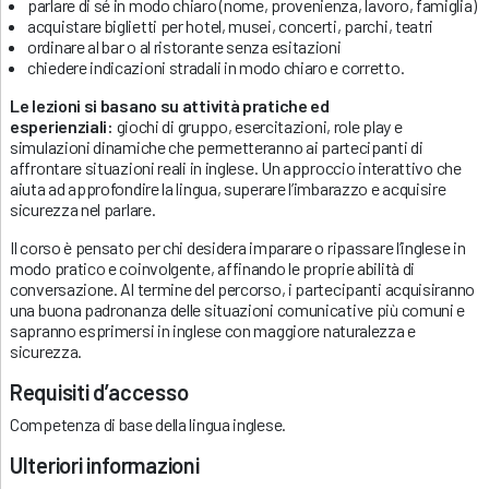
parlare di sé in modo chiaro (nome, provenienza, lavoro, famiglia)
acquistare biglietti per hotel, musei, concerti, parchi, teatri
ordinare al bar o al ristorante senza esitazioni
chiedere indicazioni stradali in modo chiaro e corretto.
Le lezioni si basano su attività pratiche ed
esperienziali:
giochi di gruppo, esercitazioni, role play e
simulazioni dinamiche che permetteranno ai partecipanti di
affrontare situazioni reali in inglese. Un approccio interattivo che
aiuta ad approfondire la lingua, superare l’imbarazzo e acquisire
sicurezza nel parlare.
Il corso è pensato per chi desidera imparare o ripassare l’inglese in
modo pratico e coinvolgente, affinando le proprie abilità di
conversazione. Al termine del percorso, i partecipanti acquisiranno
una buona padronanza delle situazioni comunicative più comuni e
sapranno esprimersi in inglese con maggiore naturalezza e
sicurezza.
Requisiti d’accesso
Competenza di base della lingua inglese.
Ulteriori informazioni