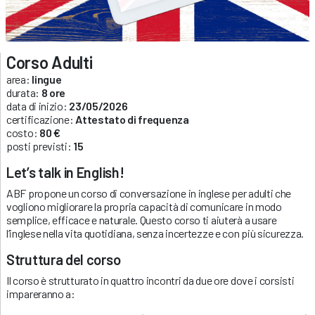
Corso Adulti
area:
lingue
durata:
8 ore
data di inizio:
23/05/2026
certificazione:
Attestato di frequenza
costo:
80 €
posti previsti:
15
Let’s talk in English!
ABF propone un corso di conversazione in inglese per adulti che
vogliono migliorare la propria capacità di comunicare in modo
semplice, efficace e naturale. Questo corso ti aiuterà a usare
l’inglese nella vita quotidiana, senza incertezze e con più sicurezza.
Struttura del corso
Il corso è strutturato in quattro incontri da due ore dove i corsisti
impareranno a: