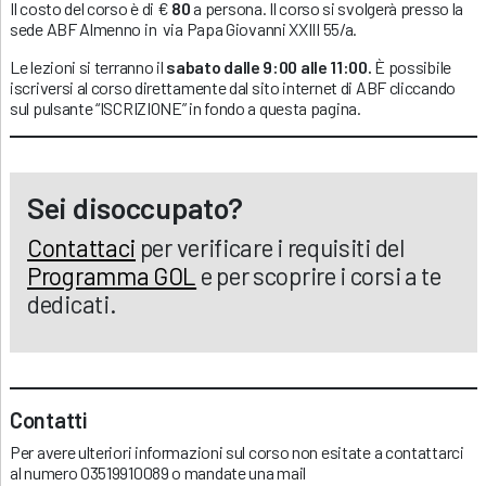
Il costo del corso è di €
80
a persona. Il corso si svolgerà presso la
sede ABF Almenno in
via Papa Giovanni XXIII 55/a.
Le lezioni si terranno il
sabato dalle 9:00 alle 11:00.
È possibile
iscriversi al corso direttamente dal sito internet di ABF cliccando
sul pulsante “ISCRIZIONE” in fondo a questa pagina.
Sei disoccupato?
Contattaci
per verificare i requisiti del
Programma GOL
e per scoprire i corsi a te
dedicati.
Contatti
Per avere ulteriori informazioni sul corso non esitate a contattarci
al numero 03519910089 o mandate una mail