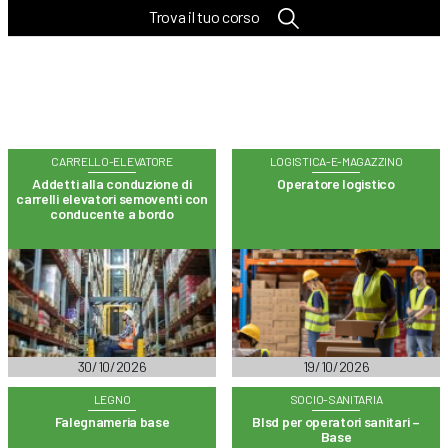
Trova il tuo corso
CARRELLO-ELEVATORE
LOGISTICA-E-MAGAZZINO
Addetti alla conduzione di
Operatore logistico
carrelli elevatori semoventi con
conducente a bordo
30/10/2026
19/10/2026
LEGNO
SOCIO-SANITARIA
Falegnameria base
Blsd per operatori sanitari –
Base