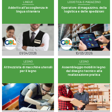
LINGUE
LOGISTICA-E-MAGAZZINO
Addetto all’accoglienza in
Operatore di magazzino, della
lingua straniera
logistica e delle spedizioni
01/04/2026
10/03/2026
LEGNO
LEGNO
Attrezzista di macchine utensili
Assemblaggio mobili in legno:
per il legno
dal disegno tecnico alla
realizzazione pratica