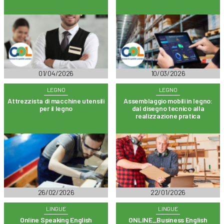
01/04/2026
10/03/2026
LEGNO
LEGNO
Attrezzista di macchine utensili
Assemblaggio mobili in legno:
per il legno
dal disegno tecnico alla
realizzazione pratica
26/02/2026
22/01/2026
LINGUE
LINGUE
Online Speaking English
ONLINE_Business English