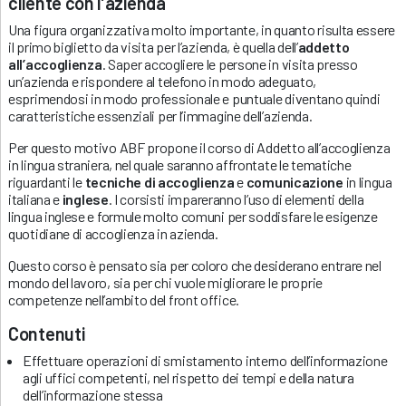
cliente con l’azienda
Una figura organizzativa molto importante, in quanto risulta essere
il primo biglietto da visita per l’azienda, è quella dell’
addetto
all’accoglienza
. Saper accogliere le persone in visita presso
un’azienda e rispondere al telefono in modo adeguato,
esprimendosi in modo professionale e puntuale diventano quindi
caratteristiche essenziali per l’immagine dell’azienda.
Per questo motivo ABF propone il corso di Addetto all’accoglienza
in lingua straniera, nel quale saranno affrontate le tematiche
riguardanti le
tecniche di accoglienza
e
comunicazione
in lingua
italiana e
inglese
. I corsisti impareranno l’uso di elementi della
lingua inglese e formule molto comuni per soddisfare le esigenze
quotidiane di accoglienza in azienda.
Questo corso è pensato sia per coloro che desiderano entrare nel
mondo del lavoro, sia per chi vuole migliorare le proprie
competenze nell’ambito del front office.
Contenuti
Effettuare operazioni di smistamento interno dell’informazione
agli uffici competenti, nel rispetto dei tempi e della natura
dell’informazione stessa