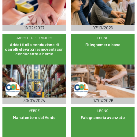
11/02/2027
07/10/2026
CARRELLO-ELEVATORE
LEGNO
Addetti alla conduzione di
Falegnameria base
carrelli elevatori semoventi con
conducente a bordo
30/07/2026
07/07/2026
VERDE
LEGNO
Manutentore del Verde
Falegnameria avanzato