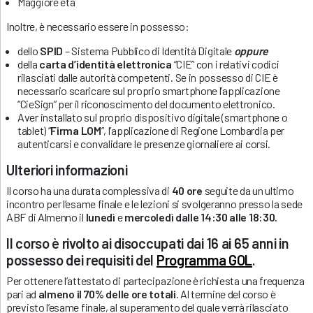
Maggiore età
Inoltre, è necessario essere in possesso:
dello
SPID
– Sistema Pubblico di Identità Digitale
oppure
della
carta d’identità elettronica
“CIE” con i relativi codici
rilasciati dalle autorità competenti. Se in possesso di CIE è
necessario scaricare sul proprio smartphone l’applicazione
“CieSign” per il riconoscimento del documento elettronico.
Aver installato sul proprio dispositivo digitale (smartphone o
tablet) “
Firma LOM
”, l’applicazione di Regione Lombardia per
autenticarsi e convalidare le presenze giornaliere ai corsi.
Ulteriori informazioni
Il corso ha una durata complessiva di
40 ore
seguite da un ultimo
incontro per l’esame finale e le lezioni si svolgeranno presso la sede
ABF di Almenno il
lunedì
e
mercoledì
dalle 14:30 alle 18:30.
Il corso è rivolto ai disoccupati dai 16 ai 65 anni in
possesso dei requisiti del
Programma GOL
.
Per ottenere l’attestato di partecipazione è richiesta una frequenza
pari ad
almeno il 70% delle ore totali
. Al termine del corso è
previsto l’esame finale, al superamento del quale verrà rilasciato