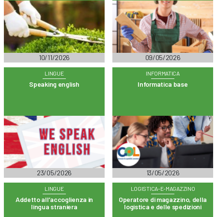
10/11/2026
09/05/2026
LINGUE
INFORMATICA
Speaking english
Informatica base
23/05/2026
13/05/2026
LINGUE
LOGISTICA-E-MAGAZZINO
Addetto all’accoglienza in
Operatore di magazzino, della
lingua straniera
logistica e delle spedizioni