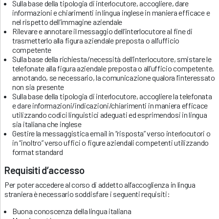
Sulla base della tipologia di interlocutore, accogliere, dare
informazioni e chiarimenti in lingua inglese in maniera efficace e
nel rispetto dell’immagine aziendale
Rilevare e annotare il messaggio dell’interlocutore al fine di
trasmetterlo alla figura aziendale preposta o all’ufficio
competente
Sulla base della richiesta/necessità dell’interlocutore, smistare le
telefonate alla figura aziendale preposta o all’ufficio competente,
annotando, se necessario, la comunicazione qualora l’interessato
non sia presente
Sulla base della tipologia di interlocutore, accogliere la telefonata
e dare informazioni/indicazioni/chiarimenti in maniera efficace
utilizzando codici linguistici adeguati ed esprimendosi in lingua
sia italiana che inglese
Gestire la messaggistica email in “risposta” verso interlocutori o
in “inoltro” verso uffici o figure aziendali competenti utilizzando
format standard
Requisiti d’accesso
Per poter accedere al corso di addetto all’accoglienza in lingua
straniera è necessario soddisfare i seguenti requisiti:
Buona conoscenza della lingua italiana