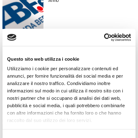
Piano di formazione estiva: diverse
17 Luglio 2026
attività dedicate all’aggiornamento e
alla crescita professionale
Questo sito web utilizza i cookie
Competenze, innovazione e benessere: il
Utilizziamo i cookie per personalizzare contenuti ed
piano formativo che ha accompagnato
annunci, per fornire funzionalità dei social media e per
analizzare il nostro traffico. Condividiamo inoltre
informazioni sul modo in cui utilizza il nostro sito con i
nostri partner che si occupano di analisi dei dati web,
“Stare bene oggi per stare meglio
16 Luglio 2026
pubblicità e social media, i quali potrebbero combinarle
domani”: la formazione dei docenti
con altre informazioni che ha fornito loro o che hanno
parte dal benessere
raccolto dal suo utilizzo dei loro servizi.
Un incontro in collaborazione con LILT
Bergamo all’interno della formazione
Selezione