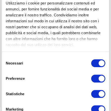
Utilizziamo i cookie per personalizzare contenuti ed
annunci, per fornire funzionalità dei social media e per
analizzare il nostro traffico. Condividiamo inoltre
informazioni sul modo in cui utilizza il nostro sito con i
nostri partner che si occupano di analisi dei dati web,
pubblicità e social media, i quali potrebbero combinarle
Denominazione Corso per iscrizione
con altre informazioni che ha fornito loro o che hanno
Operatore delle lavorazioni tessili
raccolto dal suo utilizzo dei loro servizi.
Codice Meccanografico: BGCF012008
Contatti
Selezione
Necessari
del
bergamo@abf.eu
consenso
Preferenze
ISCRIZIONE
Statistiche
Marketing