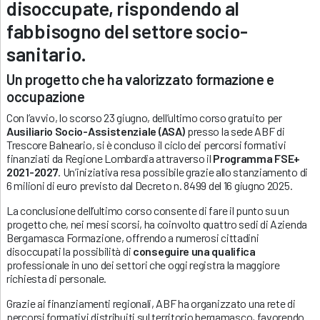
disoccupate, rispondendo al
fabbisogno del settore socio-
sanitario.
Un progetto che ha valorizzato formazione e
occupazione
Con l’avvio, lo scorso 23 giugno, dell’ultimo corso gratuito per
Ausiliario Socio-Assistenziale (ASA)
presso la sede ABF di
Trescore Balneario, si è concluso il ciclo dei percorsi formativi
finanziati da Regione Lombardia attraverso il
Programma FSE+
2021-2027
. Un’iniziativa resa possibile grazie allo stanziamento di
6 milioni di euro previsto dal Decreto n. 8499 del 16 giugno 2025.
La conclusione dell’ultimo corso consente di fare il punto su un
progetto che, nei mesi scorsi, ha coinvolto quattro sedi di Azienda
Bergamasca Formazione, offrendo a numerosi cittadini
disoccupati la possibilità di
conseguire una qualifica
professionale in uno dei settori che oggi registra la maggiore
richiesta di personale.
Grazie ai finanziamenti regionali, ABF ha organizzato una rete di
percorsi formativi distribuiti sul territorio bergamasco, favorendo