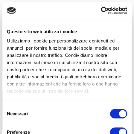
ABF
NEWS
Parità di genere in ABF: un impegno
6 Agosto 2026
Questo sito web utilizza i cookie
certificato
Utilizziamo i cookie per personalizzare contenuti ed
ABF ottiene la certificazione UNI/PdR
annunci, per fornire funzionalità dei social media e per
125:2022 e adotta un sistema
analizzare il nostro traffico. Condividiamo inoltre
informazioni sul modo in cui utilizza il nostro sito con i
nostri partner che si occupano di analisi dei dati web,
pubblicità e social media, i quali potrebbero combinarle
Formazione Continua in Lombardia:
con altre informazioni che ha fornito loro o che hanno
5 Agosto 2026
nuovi corsi finanziati per imprese e
raccolto dal suo utilizzo dei loro servizi.
professionisti
Selezione
Con ABF, aziende e lavoratori possono
Necessari
aggiornare le proprie competenze
del
consenso
Preferenze