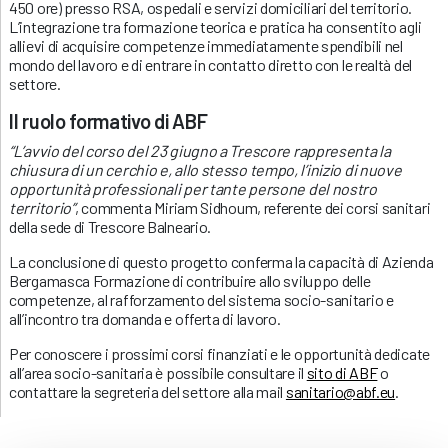
450 ore) presso RSA, ospedali e servizi domiciliari del territorio.
L’integrazione tra formazione teorica e pratica ha consentito agli
allievi di acquisire competenze immediatamente spendibili nel
mondo del lavoro e di entrare in contatto diretto con le realtà del
settore.
Il ruolo formativo di ABF
“L’avvio del corso del 23 giugno a Trescore rappresenta la
chiusura di un cerchio e, allo stesso tempo, l’inizio di nuove
opportunità professionali per tante persone del nostro
territorio”
, commenta Miriam Sidhoum, referente dei corsi sanitari
della sede di Trescore Balneario.
La conclusione di questo progetto conferma la capacità di Azienda
Bergamasca Formazione di contribuire allo sviluppo delle
competenze, al rafforzamento del sistema socio-sanitario e
all’incontro tra domanda e offerta di lavoro.
Per conoscere i prossimi corsi finanziati e le opportunità dedicate
all’area socio-sanitaria è possibile consultare il
sito di ABF
o
contattare la segreteria del settore alla mail
sanitario@abf.eu
.