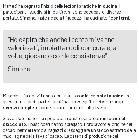
Martedì ha segnato l’inizio delle
lezioni pratiche in cucina
. I
partecipanti, suddivisi in partite, si sono occupati di diverse
portate. Simone, insieme ad altri ragazzi, ha cucinato i
contorni
.
“Ho capito che anche i contorni vanno
valorizzati, impiattandoli con cura e, a
volte, giocando con le consistenze”
Simone
Mercoledì, i ragazzi hanno continuato con le
lezioni di cucina
. In
questi due giorni i partecipanti hanno eseguito dei veri e propri
servizi completi
, come in un ristorante di alto livello.
Giovedì la lezione si è spostata in pasticceria, con un focus sul
cioccolato
. I pasticceri hanno spiegato il loro lavoro e l’origine del
cacao, permettendo ai ragazzi di assaggiare un succo estratto dalla
mucillagine della fava di cacao. La catena di produzione del