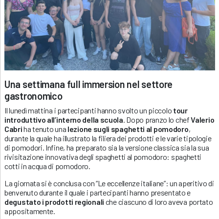
Una settimana full immersion nel settore
gastronomico
Il lunedì mattina i partecipanti hanno svolto un piccolo
tour
introduttivo all’interno della scuola
. Dopo pranzo lo chef
Valerio
Cabri
ha tenuto una
lezione sugli spaghetti al pomodoro
,
durante la quale ha illustrato la filiera dei prodotti e le varie tipologie
di pomodori. Infine, ha preparato sia la versione classica sia la sua
rivisitazione innovativa degli spaghetti al pomodoro: spaghetti
cotti in acqua di pomodoro.
La giornata si è conclusa con “Le eccellenze italiane”: un aperitivo di
benvenuto durante il quale i partecipanti hanno presentato e
degustato i prodotti regionali
che ciascuno di loro aveva portato
appositamente.