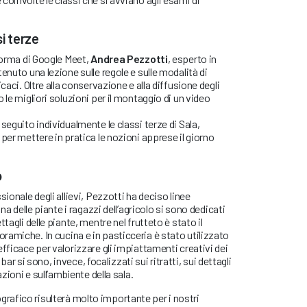
si terze
aforma di Google Meet,
Andrea Pezzotti
, esperto in
enuto una lezione sulle regole e sulle modalità di
caci. Oltre alla conservazione e alla diffusione degli
 le migliori soluzioni per il montaggio di un video
seguito individualmente le classi terze di Sala,
per mettere in pratica le nozioni apprese il giorno
o
sionale degli allievi, Pezzotti ha deciso linee
ina delle piante i ragazzi dell’agricolo si sono dedicati
tagli delle piante, mentre nel frutteto è stato il
amiche. In cucina e in pasticceria è stato utilizzato
fficace per valorizzare gli impiattamenti creativi dei
e bar si sono, invece, focalizzati sui ritratti, sui dettagli
azioni e sull’ambiente della sala.
afico risulterà molto importante per i nostri