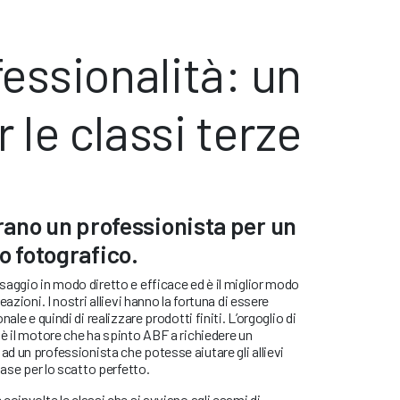
fessionalità: un
le classi terze
trano un professionista per un
 fotografico.
aggio in modo diretto e efficace ed è il miglior modo
azioni. I nostri allievi hanno la fortuna di essere
ale e quindi di realizzare prodotti finiti. L’orgoglio di
è il motore che ha spinto ABF a richiedere un
 un professionista che potesse aiutare gli allievi
base per lo scatto perfetto.
coinvolte le classi che si avviano agli esami di