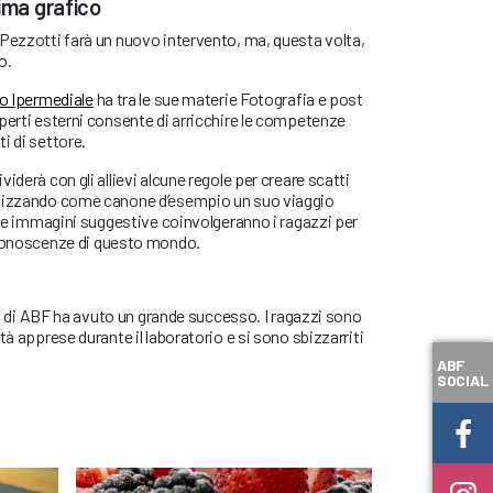
rima grafico
 Pezzotti farà un nuovo intervento, ma, questa volta,
o.
o Ipermediale
ha tra le sue materie Fotografia e post
perti esterni consente di arricchire le competenze
i di settore.
iderà con gli allievi alcune regole per creare scatti
ilizzando come canone d’esempio un suo viaggio
. Le immagini suggestive coinvolgeranno i ragazzi per
 conoscenze di questo mondo.
rno di ABF ha avuto un grande successo. I ragazzi sono
tà apprese durante il laboratorio e si sono sbizzarriti
ABF
SOCIAL