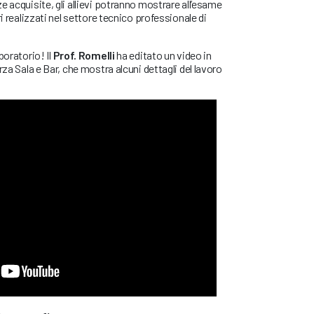
e acquisite, gli allievi potranno mostrare all’esame
ri realizzati nel settore tecnico professionale di
boratorio! Il
Prof. Romelli
ha editato un video in
rza Sala e Bar, che mostra alcuni dettagli del lavoro