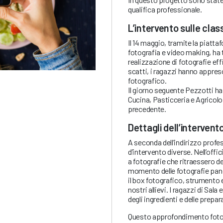
qualifica professionale.
L’intervento sulle clas
Il 14 maggio, tramite la piatt
fotografia e video making, ha t
realizzazione di fotografie effi
scatti, i ragazzi hanno appreso
fotografico.
Il giorno seguente Pezzotti ha 
Cucina, Pasticceria e Agricolo 
precedente.
Dettagli dell’intervent
A seconda dell’indirizzo profes
d’intervento diverse. Nell’offic
a fotografie che ritraessero det
momento delle fotografie panor
il box fotografico, strumento e
nostri allievi. I ragazzi di Sala 
degli ingredienti e delle prepar
Questo approfondimento fotogr