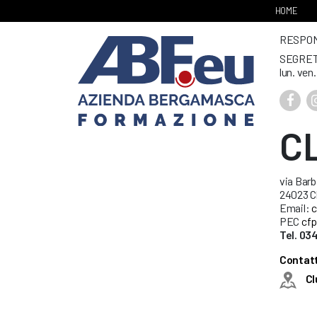
HOME
RESPONS
SEGRET
lun. ven
C
via Barb
24023 C
Email:
c
PEC
cfp
Tel. 0
Contatt
Cl