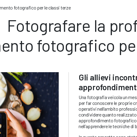
mento fotografico per le classi terze
Fotografare la pro
nto fotografico per 
Gli allievi incon
approfondimento
Una fotografia veicola un mess
per far conoscere le proprie cre
operativi nell’ambito profession
condividere quanto realizzato 
approfondimento fotografico ad
nell’apprendere le tecniche di 
In questo progetto sono state 