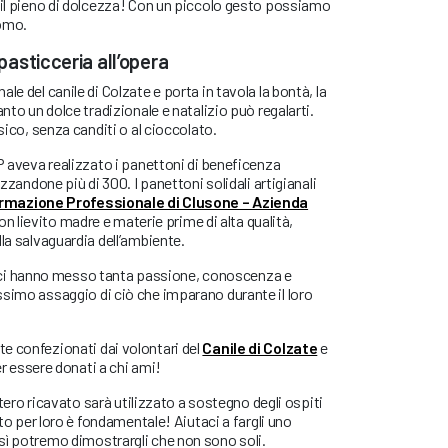
 il pieno di dolcezza! Con un piccolo gesto possiamo
uomo.
 pasticceria all’opera
le del canile di Colzate e porta in tavola la bontà, la
anto un dolce tradizionale e natalizio può regalarti.
ssico, senza canditi o al cioccolato.
FP aveva realizzato i panettoni di beneficenza
izzandone più di 300. I panettoni solidali artigianali
rmazione Professionale di Clusone – Azienda
con lievito madre e materie prime di alta qualità,
la salvaguardia dell’ambiente.
tuto ci hanno messo tanta passione, conoscenza e
ssimo assaggio di ciò che imparano durante il loro
e confezionati dai volontari del
Canile di Colzate
e
per essere donati a chi ami!
intero ricavato sarà utilizzato a sostegno degli ospiti
uto per loro è fondamentale! Aiutaci a fargli uno
sì potremo dimostrargli che non sono soli.