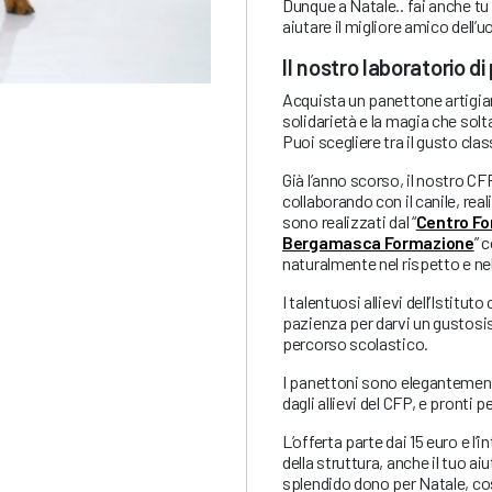
Dunque a Natale.. fai anche tu
aiutare il migliore amico dell’
Il nostro laboratorio di
Acquista un panettone artigiana
solidarietà e la magia che solt
Puoi scegliere tra il gusto cla
Già l’anno scorso, il nostro C
collaborando con il canile, real
sono realizzati dal “
Centro Fo
Bergamasca Formazione
” 
naturalmente nel rispetto e nel
I talentuosi allievi dell’Isti
pazienza per darvi un gustosi
percorso scolastico.
I panettoni sono elegantement
dagli allievi del CFP, e pronti 
L’offerta parte dai 15 euro e l’
della struttura, anche il tuo ai
splendido dono per Natale, co