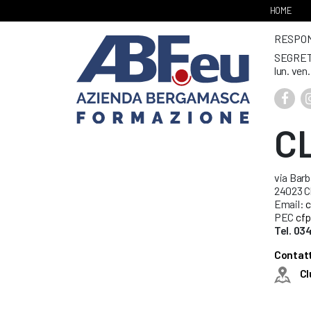
HOME
RESPONS
SEGRET
lun. ven
C
via Barb
24023 C
Email:
c
PEC
cfp
Tel. 0
Contatt
Cl