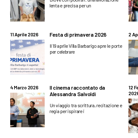
lenta e precisa per un
Festa di primavera 2026
11 Aprile 2026
2 Ap
Il 19 aprile Villa Barbarigo apre le porte
per celebrare
Il cinema raccontato da
4 Marzo 2026
12 F
202
Alessandra Salvoldi
Un viaggio tra scrittura, recitazione e
regia per ispirare i