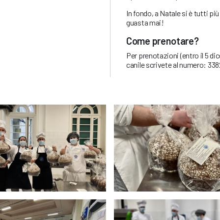
In fondo, a Natale si è tutti p
guasta mai!
Come prenotare?
Per prenotazioni (entro il 5 di
canile scrivete al numero: 33