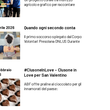
agricolo e grafico per raccontare
Quando ogni secondo conta
rile 2026
Il primo soccorso spiegato dal Corpo
Volontari Presolana ONLUS Durante
#ClusoneInLove – Clusone in
ebbraio
6
Love per San Valentino
ABF offre praline al cioccolato per gli
innamorati del paese: