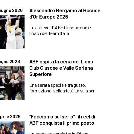
Alessandro Bergamo al Bocuse
iugno 2026
d’Or Europe 2026
L’ex allievo di ABF Clusone come
coach del Team Italia
ABF ospita la cena del Lions
ugno 2026
Club Clusone e Valle Seriana
Superiore
Una serata speciale tra gusto,
formazione, solidarietà La sala bar
“Facciamo sul serio”: il reel di
prile 2026
ABF conquista il primo posto
Un progetto corale tra indirizzo