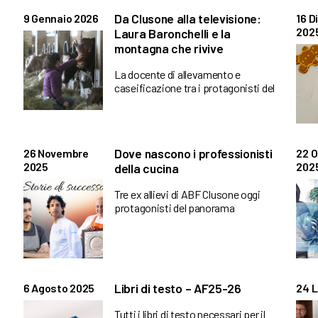
Da Clusone alla televisione:
9 Gennaio 2026
16 
202
Laura Baronchelli e la
montagna che rivive
La docente di allevamento e
caseificazione tra i protagonisti del
Dove nascono i professionisti
26 Novembre
22 O
2025
202
della cucina
Tre ex allievi di ABF Clusone oggi
protagonisti del panorama
Libri di testo – AF25-26
6 Agosto 2025
24 L
Tutti i libri di testo necessari per il