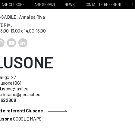
ABF CLUSONE
ABF SERVIZI
NEWS
CONTATTI E REFERENTI
L
ABILE: Annalisa Riva
ERIA:
. 8.00-13.00 e 14.00-16.00
LUSONE
arigo, 27
lusone (BG)
lusone@abf.eu
.clusone@pec.abf.eu
34622808
i e referenti Clusone
usone
GOOGLE MAPS