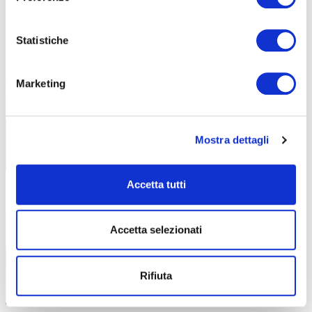
ABF
NEWS
Statistiche
Libri di testo – AF26-27
30 Luglio 2026
Marketing
Tutti i libri di testo necessari per il prossimo
Anno
Mostra dettagli
Accetta tutti
Stampatore di materie plastiche: al
13 Maggio 2026
via il nuovo corso GOL di ABF
Accetta selezionati
Un percorso pratico per favorire il
reinserimento lavorativo nel settore
Rifiuta