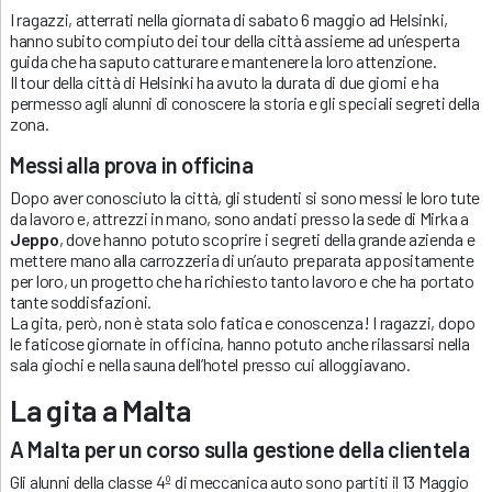
I ragazzi, atterrati nella giornata di sabato 6 maggio ad Helsinki,
hanno subito compiuto dei tour della città assieme ad un’esperta
guida che ha saputo catturare e mantenere la loro attenzione.
Il tour della città di Helsinki ha avuto la durata di due giorni e ha
permesso agli alunni di conoscere la storia e gli speciali segreti della
zona.
Messi alla prova in officina
Dopo aver conosciuto la città, gli studenti si sono messi le loro tute
da lavoro e, attrezzi in mano, sono andati presso la sede di Mirka a
Jeppo
, dove hanno potuto scoprire i segreti della grande azienda e
mettere mano alla carrozzeria di un’auto preparata appositamente
per loro, un progetto che ha richiesto tanto lavoro e che ha portato
tante soddisfazioni.
La gita, però, non è stata solo fatica e conoscenza! I ragazzi, dopo
le faticose giornate in officina, hanno potuto anche rilassarsi nella
sala giochi e nella sauna dell’hotel presso cui alloggiavano.
La gita a Malta
A Malta per un corso sulla gestione della clientela
Gli alunni della classe 4º di meccanica auto sono partiti il 13 Maggio