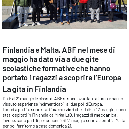
Finlandia e Malta, ABF nel mese di
maggio ha dato via a due gite
scolastiche formative che hanno
portato i ragazzi a scoprire l’Europa
La gita in Finlandia
Dal 6 al 21 maggio le classi di ABF si sono svuotate a turno e hanno
vissuto esperienze indimenticabili ai due poli d’Europa.
I primi a partire sono stati i
carrozzieri
che, dal 6 al 12 maggio, sono
stati ospitati in Finlandia da Mirka LtD. I ragazzi di
meccanica
,
invece, sono partiti per secondi e il 13 maggio sono atterrati a Malta
per poi far ritorno a casa domenica 21.