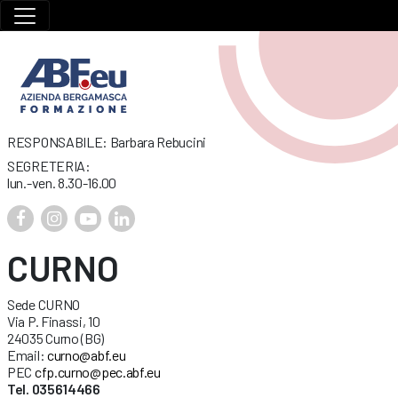
RESPONSABILE: Barbara Rebucini
SEGRETERIA:
lun.-ven. 8.30-16.00
CURNO
Sede CURNO
Via P. Finassi, 10
24035 Curno (BG)
Email:
curno@abf.eu
PEC
cfp.curno@pec.abf.eu
Tel. 035614466