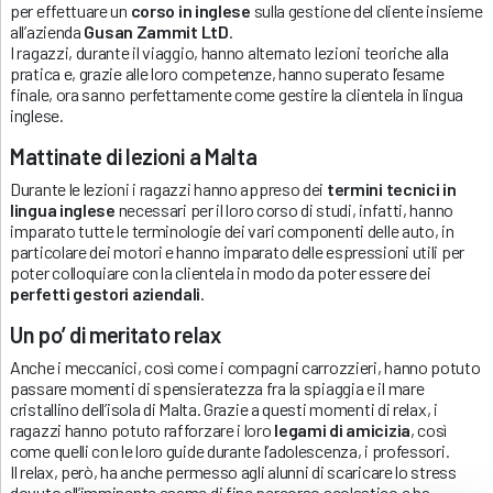
per effettuare un
corso in inglese
sulla gestione del cliente insieme
all’azienda
Gusan Zammit LtD
.
I ragazzi, durante il viaggio, hanno alternato lezioni teoriche alla
pratica e, grazie alle loro competenze, hanno superato l’esame
finale, ora sanno perfettamente come gestire la clientela in lingua
inglese.
Mattinate di lezioni a Malta
Durante le lezioni i ragazzi hanno appreso dei
termini tecnici in
lingua inglese
necessari per il loro corso di studi, infatti, hanno
imparato tutte le terminologie dei vari componenti delle auto, in
particolare dei motori e hanno imparato delle espressioni utili per
poter colloquiare con la clientela in modo da poter essere dei
perfetti gestori aziendali
.
Un po’ di meritato relax
Anche i meccanici, così come i compagni carrozzieri, hanno potuto
passare momenti di spensieratezza fra la spiaggia e il mare
cristallino dell’isola di Malta. Grazie a questi momenti di relax, i
ragazzi hanno potuto rafforzare i loro
legami di amicizia
, così
come quelli con le loro guide durante l’adolescenza, i professori.
Il relax, però, ha anche permesso agli alunni di scaricare lo stress
dovuto all’imminente esame di fine percorso scolastico e ha