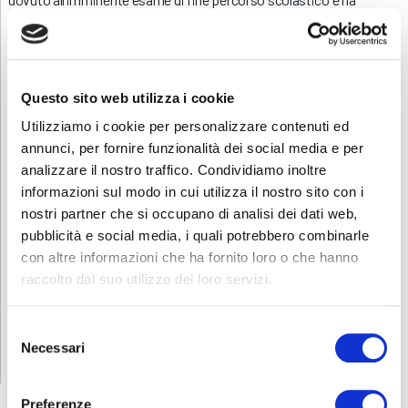
permesso ai ragazzi di poter tornare più carichi e concentrati che
mai a casa, dove li aspetta una sessione di studio e di pratica per
prepararsi all’esame finale.
Questo sito web utilizza i cookie
Utilizziamo i cookie per personalizzare contenuti ed
annunci, per fornire funzionalità dei social media e per
analizzare il nostro traffico. Condividiamo inoltre
informazioni sul modo in cui utilizza il nostro sito con i
nostri partner che si occupano di analisi dei dati web,
pubblicità e social media, i quali potrebbero combinarle
con altre informazioni che ha fornito loro o che hanno
raccolto dal suo utilizzo dei loro servizi.
Selezione
Necessari
del
Se vuoi vedere tutte le fotografie dei viaggi
clicca qui
consenso
Preferenze