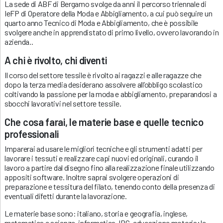
La sede di ABF di Bergamo svolge da anni il percorso triennale di
IeFP di Operatore della Moda e Abbigliamento, a cui può seguire un
quarto anno Tecnico di Moda e Abbigliamento, che è possibile
svolgere anche in apprendistato di primo livello, ovvero lavorando in
azienda..
A chi è rivolto, chi diventi
Il corso del settore tessile è rivolto ai ragazzi e alle ragazze che
dopo la terza media desiderano assolvere all’obbligo scolastico
coltivando la passione per la moda e abbigliamento, preparandosi a
sbocchi lavorativi nel settore tessile.
Che cosa farai, le materie base e quelle tecnico
professionali
Imparerai ad usare le migliori tecniche e gli strumenti adatti per
lavorare i tessuti e realizzare capi nuovi ed originali, curando il
lavoro a partire dal disegno fino alla realizzazione finale utilizzando
appositi software. Inoltre saprai svolgere operazioni di
preparazione e tessitura del filato, tenendo conto della presenza di
eventuali difetti durante la lavorazione.
Le materie base sono: italiano, storia e geografia, inglese,
matematica e scienze, informatica, IRC, educazione motoria; le