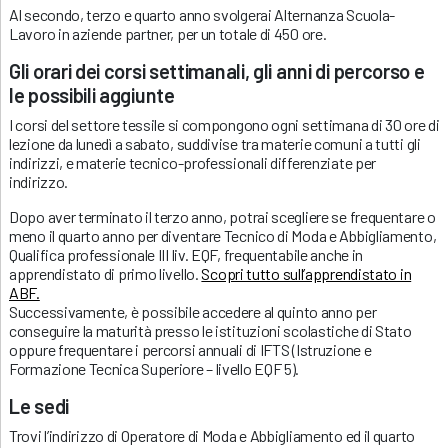
Al secondo, terzo e quarto anno svolgerai Alternanza Scuola-
Lavoro in aziende partner, per un totale di 450 ore.
Gli orari dei corsi settimanali, gli anni di percorso e
le possibili aggiunte
I corsi del settore tessile si compongono ogni settimana di 30 ore di
lezione da lunedì a sabato, suddivise tra materie comuni a tutti gli
indirizzi, e materie tecnico-professionali differenziate per
indirizzo.
Dopo aver terminato il terzo anno, potrai scegliere se frequentare o
meno il quarto anno per diventare Tecnico di Moda e Abbigliamento,
Qualifica professionale III liv. EQF, frequentabile anche in
apprendistato di primo livello.
Scopri tutto sull’apprendistato in
ABF.
Successivamente, è possibile accedere al quinto anno per
conseguire la maturità presso le istituzioni scolastiche di Stato
oppure frequentare i percorsi annuali di IFTS (Istruzione e
Formazione Tecnica Superiore – livello EQF 5).
Le sedi
Trovi l’indirizzo di Operatore di Moda e Abbigliamento ed il quarto