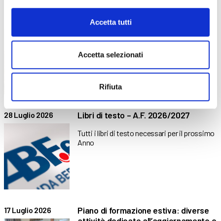
Protetto: La sostenibilità
31 Luglio 2026
Accetta tutti
dell’esperienza scolastica nella
formazione professionale
Accetta selezionati
Non è disponibile alcun riassunto in quanto
si tratta di un articolo protetto.
Rifiuta
Libri di testo – A.F. 2026/2027
28 Luglio 2026
Tutti i libri di testo necessari per il prossimo
Anno
Piano di formazione estiva: diverse
17 Luglio 2026
attività dedicate all’aggiornamento e