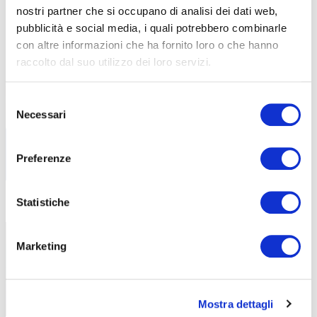
nostri partner che si occupano di analisi dei dati web,
ABF
NEWS
pubblicità e social media, i quali potrebbero combinarle
con altre informazioni che ha fornito loro o che hanno
raccolto dal suo utilizzo dei loro servizi.
Parità di genere in ABF: un impegno
6 Agosto 2026
certificato
Selezione
ABF ottiene la certificazione UNI/PdR
Necessari
del
125:2022 e adotta un sistema
consenso
Preferenze
Statistiche
Formazione Continua in Lombardia:
5 Agosto 2026
nuovi corsi finanziati per imprese e
professionisti
Marketing
Con ABF, aziende e lavoratori possono
aggiornare le proprie competenze
Mostra dettagli