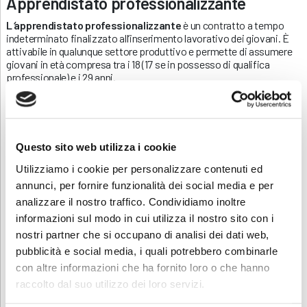
Apprendistato professionalizzante
L
‘
apprendistato professionalizzante
è un contratto a tempo
indeterminato finalizzato all’inserimento lavorativo dei giovani. È
attivabile in qualunque settore produttivo e permette di assumere
giovani in età compresa tra i 18 (17 se in possesso di qualifica
professionale) e i 29 anni.
ISCRIZIONE PER APPRENDISTATO
PROFESSIONALIZZANTE
Anche per l’apprendistato professionalizzante é prevista una
Questo sito web utilizza i cookie
componente formativa, di base e trasversale, svolta preso
strutture accreditate e/o in impresa, oltre ad un apprendimento
Utilizziamo i cookie per personalizzare contenuti ed
tecnico professionale on the job.
annunci, per fornire funzionalità dei social media e per
È prevista la figura di un tutor aziendale
, un lavoratore esperto
analizzare il nostro traffico. Condividiamo inoltre
che opera nello stesso contesto in cui l’apprendista è stato inserito.
informazioni sul modo in cui utilizza il nostro sito con i
È nominato dal datore di lavoro e ha il compito di supportare il
nostri partner che si occupano di analisi dei dati web,
giovane nell’apprendimento in azienda delle competenze richieste
dal profilo professionale specifico.
pubblicità e social media, i quali potrebbero combinarle
con altre informazioni che ha fornito loro o che hanno
ISCRIZIONE TUTOR AZIENDALE
raccolto dal suo utilizzo dei loro servizi.