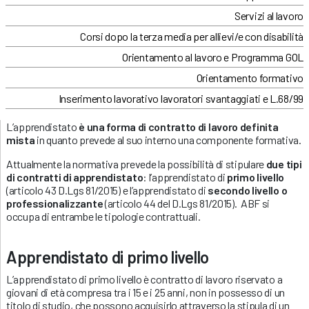
Servizi al lavoro
Corsi dopo la terza media per allievi/e con disabilità
Orientamento al lavoro e Programma GOL
Orientamento formativo
Inserimento lavorativo lavoratori svantaggiati e L.68/99
L’apprendistato
è una forma di contratto di lavoro definita
mista
in quanto prevede al suo interno una componente formativa.
Attualmente la normativa prevede la possibilità di stipulare
due tipi
di contratti di apprendistato
: l’apprendistato di
primo livello
(articolo 43 D.Lgs 81/2015) e l’apprendistato di
secondo livello
o
professionalizzante
(articolo 44 del D.Lgs 81/2015). ABF si
occupa di entrambe le tipologie contrattuali.
Apprendistato di primo livello
L’apprendistato di primo livello è contratto di lavoro riservato a
giovani di età compresa tra i 15 e i 25 anni, non in possesso di un
titolo di studio, che possono acquisirlo attraverso la stipula di un