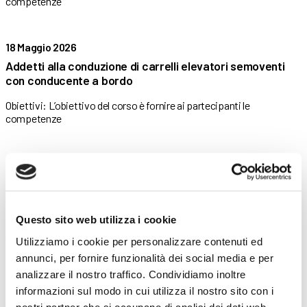
competenze
18 Maggio 2026
Addetti alla conduzione di carrelli elevatori semoventi
con conducente a bordo
Obiettivi: L’obiettivo del corso è fornire ai partecipanti le
competenze
15 Maggio 2026
Guida in sicurezza del carrello elevatore –
Aggiornamento
Questo sito web utilizza i cookie
Obiettivi: L’obiettivo del corso è fornire ai partecipanti le
competenze
Utilizziamo i cookie per personalizzare contenuti ed
annunci, per fornire funzionalità dei social media e per
analizzare il nostro traffico. Condividiamo inoltre
15 Maggio 2026
informazioni sul modo in cui utilizza il nostro sito con i
Addetti alla conduzione di carrelli elevatori semoventi