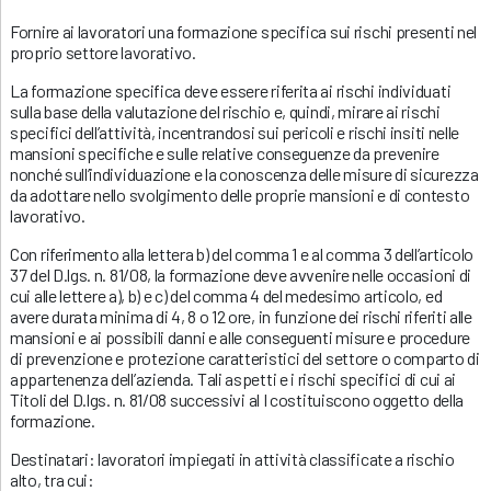
Fornire ai lavoratori una formazione specifica sui rischi presenti nel
proprio settore lavorativo.
La formazione specifica deve essere riferita ai rischi individuati
sulla base della valutazione del rischio e, quindi, mirare ai rischi
specifici dell’attività, incentrandosi sui pericoli e rischi insiti nelle
mansioni specifiche e sulle relative conseguenze da prevenire
nonché sull’individuazione e la conoscenza delle misure di sicurezza
da adottare nello svolgimento delle proprie mansioni e di contesto
lavorativo.
Con riferimento alla lettera b) del comma 1 e al comma 3 dell’articolo
37 del D.lgs. n. 81/08, la formazione deve avvenire nelle occasioni di
cui alle lettere a), b) e c) del comma 4 del medesimo articolo, ed
avere durata minima di 4, 8 o 12 ore, in funzione dei rischi riferiti alle
mansioni e ai possibili danni e alle conseguenti misure e procedure
di prevenzione e protezione caratteristici del settore o comparto di
appartenenza dell’azienda. Tali aspetti e i rischi specifici di cui ai
Titoli del D.lgs. n. 81/08 successivi al I costituiscono oggetto della
formazione.
Destinatari: lavoratori impiegati in attività classificate a rischio
alto, tra cui: