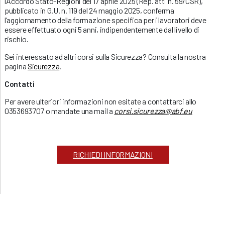
l’Accordo Stato-Regioni del 17 aprile 2025 (Rep. atti n. 59/CSR),
pubblicato in G.U. n. 119 del 24 maggio 2025, conferma
l’aggiornamento della formazione specifica per i lavoratori deve
essere effettuato ogni 5 anni, indipendentemente dal livello di
rischio.
Sei interessato ad altri corsi sulla Sicurezza? Consulta la nostra
pagina
Sicurezza
.
Contatti
Per avere ulteriori informazioni non esitate a contattarci allo
0353693707 o mandate una mail a
corsi.sicurezza@abf.eu
RICHIEDI INFORMAZIONI