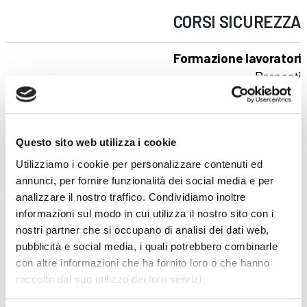
CORSI
SICUREZZA
Formazione lavoratori
Preposti
Addetti al servizio antincendio
Carrello elevatore
Addetti al primo soccorso
Questo sito web utilizza i cookie
RLS
Utilizziamo i cookie per personalizzare contenuti ed
FORMAZIONE LAVORATORI
annunci, per fornire funzionalità dei social media e per
analizzare il nostro traffico. Condividiamo inoltre
informazioni sul modo in cui utilizza il nostro sito con i
nostri partner che si occupano di analisi dei dati web,
pubblicità e social media, i quali potrebbero combinarle
con altre informazioni che ha fornito loro o che hanno
raccolto dal suo utilizzo dei loro servizi.