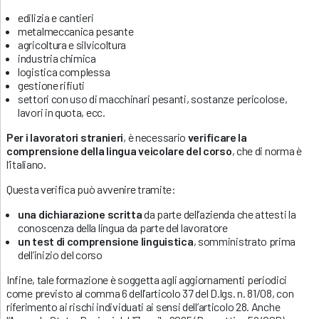
edilizia e cantieri
metalmeccanica pesante
agricoltura e silvicoltura
industria chimica
logistica complessa
gestione rifiuti
settori con uso di macchinari pesanti, sostanze pericolose,
lavori in quota, ecc.
Per i lavoratori stranieri
, è necessario
verificare la
comprensione della lingua veicolare del corso
, che di norma è
l’italiano.
Questa verifica può avvenire tramite:
una dichiarazione scritta
da parte dell’azienda che attesti la
conoscenza della lingua da parte del lavoratore
un test di comprensione linguistica
, somministrato prima
dell’inizio del corso
Infine, tale formazione è soggetta agli aggiornamenti periodici
come previsto al comma 6 dell’articolo 37 del D.lgs. n. 81/08, con
riferimento ai rischi individuati ai sensi dell’articolo 28. Anche