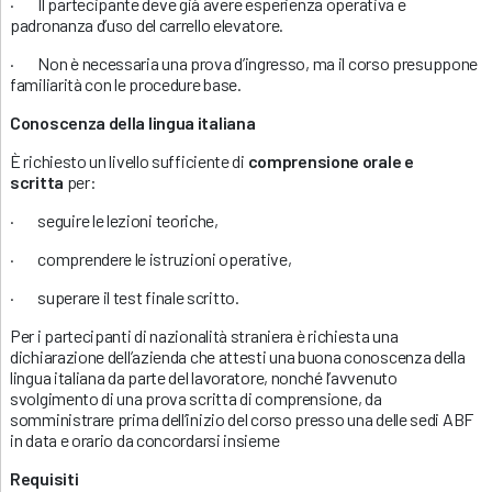
· Il partecipante deve già avere esperienza operativa e
padronanza d’uso del carrello elevatore.
· Non è necessaria una prova d’ingresso, ma il corso presuppone
familiarità con le procedure base.
Conoscenza della lingua italiana
È richiesto un livello sufficiente di
comprensione orale e
scritta
per:
· seguire le lezioni teoriche,
· comprendere le istruzioni operative,
· superare il test finale scritto.
Per i partecipanti di nazionalità straniera è richiesta una
dichiarazione dell’azienda che attesti una buona conoscenza della
lingua italiana da parte del lavoratore, nonché l’avvenuto
svolgimento di una prova scritta di comprensione, da
somministrare prima dell’inizio del corso presso una delle sedi ABF
in data e orario da concordarsi insieme
Requisiti