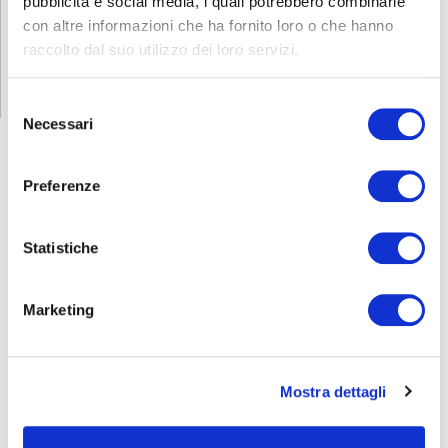
pubblicità e social media, i quali potrebbero combinarle
con altre informazioni che ha fornito loro o che hanno
ISCRIZIONE
raccolto dal suo utilizzo dei loro servizi.
Selezione
Necessari
del
consenso
Preferenze
CORSI
SICUREZZA
Statistiche
Formazione lavoratori
Preposti
Marketing
Addetti al servizio antincendio
Carrello elevatore
Addetti al primo soccorso
Mostra dettagli
RLS
FORMAZIONE LAVORATORI