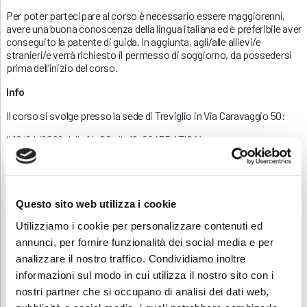
Per poter partecipare al corso è necessario essere maggiorenni,
avere una buona conoscenza della lingua italiana ed è preferibile aver
conseguito la patente di guida. In aggiunta, agli/alle allievi/e
stranieri/e verrà richiesto il permesso di soggiorno, da possedersi
prima dell’inizio del corso.
Info
Il corso si svolge presso la sede di Treviglio in Via Caravaggio 50:
Il 10/04/2026 dalle 14:00 alle 18:00 (PRATICA)
Per avere ulteriori informazioni sul corso o su altri corsi non esitate
a contattarci allo 0353693707 o mandate una mail
a
corsi.sicurezza@abf.eu
Questo sito web utilizza i cookie
Inoltre…
Utilizziamo i cookie per personalizzare contenuti ed
Sei interessato ad altri corsi sulla sicurezza? Nessun problema!
annunci, per fornire funzionalità dei social media e per
Consulta il nostro
sito ABF
.
analizzare il nostro traffico. Condividiamo inoltre
informazioni sul modo in cui utilizza il nostro sito con i
INFORMATIVA RELATIVA AL CONTRATTO
nostri partner che si occupano di analisi dei dati web,