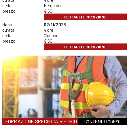
sede
Bergamo
prezzo
€ 60
DETTAGLI E ISCRIZIONE
data
02/11/2026
durata
4 ore
sede
Clusone
prezzo
€ 60
DETTAGLI E ISCRIZIONE
FORMAZIONE SPECIFICA RISCHIO MEDIO
CONTENUTI CORSO