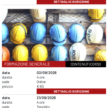
DETTAGLI E ISCRIZIONE
FORMAZIONE GENERALE
CONTENUTI CORSO
data
02/09/2026
durata
4 ore
sede
Online
prezzo
€ 60
DETTAGLI E ISCRIZIONE
data
21/09/2026
durata
4 ore
sede
Treviglio