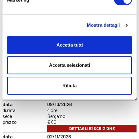
Mostra dettagli
FORMAZIONE GENERALE
CONTENUTI CORSO
data
02/09/2026
Accetta tutti
durata
4 ore
sede
Online
prezzo
€ 60
DETTAGLI E ISCRIZIONE
Accetta selezionati
data
21/09/2026
durata
4 ore
sede
Treviglio
Rifiuta
prezzo
€ 60
DETTAGLI E ISCRIZIONE
data
08/10/2026
durata
4 ore
sede
Bergamo
prezzo
€ 60
DETTAGLI E ISCRIZIONE
data
02/11/2026