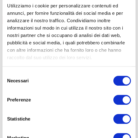
Utilizziamo i cookie per personalizzare contenuti ed
annunci, per fornire funzionalità dei social media e per
AGGIORNAMENTO
CONTENUTI CORSO
analizzare il nostro traffico. Condividiamo inoltre
informazioni sul modo in cui utilizza il nostro sito con i
data
08/09/2026
nostri partner che si occupano di analisi dei dati web,
durata
6 ore
sede
Curno
pubblicità e social media, i quali potrebbero combinarle
prezzo
€ 140
con altre informazioni che ha fornito loro o che hanno
DETTAGLI E ISCRIZIONE
raccolto dal suo utilizzo dei loro servizi.
data
01/12/2026
durata
6 ore
sede
Clusone
Selezione
prezzo
€ 140
Necessari
del
DETTAGLI E ISCRIZIONE
consenso
Preferenze
Statistiche
Marketing