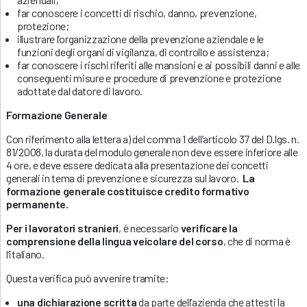
far conoscere i concetti di rischio, danno, prevenzione,
protezione;
illustrare l’organizzazione della prevenzione aziendale e le
funzioni degli organi di vigilanza, di controllo e assistenza;
far conoscere i rischi riferiti alle mansioni e ai possibili danni e alle
conseguenti misure e procedure di prevenzione e protezione
adottate dal datore di lavoro.
Formazione Generale
Con riferimento alla lettera a) del comma 1 dell’articolo 37 del D.lgs. n.
81/2008, la durata del modulo generale non deve essere inferiore alle
4 ore, e deve essere dedicata alla presentazione dei concetti
generali in tema di prevenzione e sicurezza sul lavoro.
La
formazione generale costituisce credito formativo
permanente.
Per i lavoratori stranieri
, è necessario
verificare la
comprensione della lingua veicolare del corso
, che di norma è
l’italiano.
Questa verifica può avvenire tramite:
una dichiarazione scritta
da parte dell’azienda che attesti la