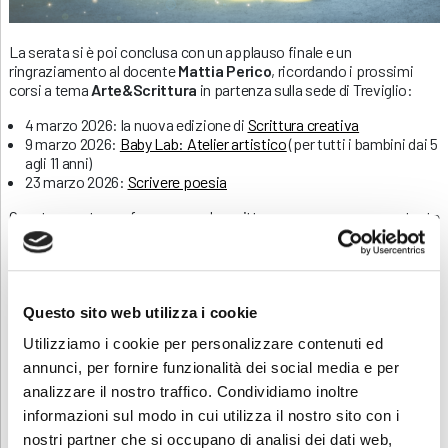
La serata si è poi conclusa con un applauso finale e un
ringraziamento al docente
Mattia Perico
, ricordando i prossimi
corsi a tema
Arte&Scrittura
in partenza sulla sede di Treviglio:
4 marzo 2026: la nuova edizione di
Scrittura creativa
9 marzo 2026:
Baby Lab: Atelier artistico
(per tutti i bambini dai 5
agli 11 anni)
23 marzo 2026:
Scrivere poesia
Questo evento conferma come la scrittura possa essere un potente
strumento di espressione personale, creatività e condivisione,
pronto a dare vita a nuove storie nelle prossime edizioni dei corsi
ABF.
Questo sito web utilizza i cookie
Utilizziamo i cookie per personalizzare contenuti ed
annunci, per fornire funzionalità dei social media e per
analizzare il nostro traffico. Condividiamo inoltre
informazioni sul modo in cui utilizza il nostro sito con i
nostri partner che si occupano di analisi dei dati web,