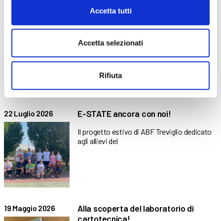
Accetta tutti
Libri di testo – AF26-27
27 Luglio 2026
Tutti i libri di testo necessari per il prossimo
Accetta selezionati
Anno
Rifiuta
E-STATE ancora con noi!
22 Luglio 2026
Il progetto estivo di ABF Treviglio dedicato
agli allievi del
Alla scoperta del laboratorio di
19 Maggio 2026
cartotecnica!