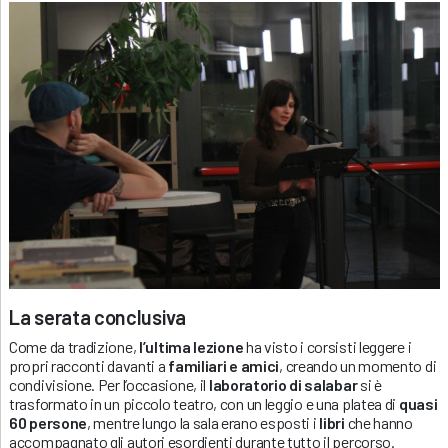
La serata conclusiva
Come da tradizione,
l’ultima lezione
ha visto i corsisti leggere i
propri racconti davanti a
familiari e amici
, creando un momento di
condivisione. Per l’occasione, il
laboratorio di salabar
si è
trasformato in un piccolo teatro, con un leggio e una platea di
quasi
60 persone
, mentre lungo la sala erano esposti i
libri
che hanno
accompagnato gli autori esordienti durante tutto il percorso.