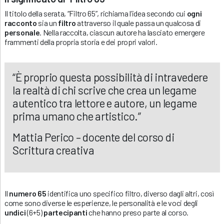
Il titolo della serata, “Filtro 65”, richiama l’idea secondo cui
ogni
racconto
sia un
filtro
attraverso il quale passa un qualcosa di
personale
. Nella raccolta, ciascun autore ha lasciato emergere
frammenti della propria storia e dei propri valori.
“È proprio questa possibilità di intravedere
la realtà di chi scrive che crea un legame
autentico tra lettore e autore, un legame
prima umano che artistico.”
Mattia Perico – docente del corso di
Scrittura creativa
Il
numero 65
identifica uno specifico filtro, diverso dagli altri, così
come sono diverse le esperienze, le personalità e le voci degli
undici
(6+5)
partecipanti
che hanno preso parte al corso.