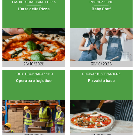
PASTICCERIA E PANETTERIA
RISTORAZIONE
L’arte della Pizza
Baby Chef
26/10/2026
30/10/2026
LOGISTICA E MAGAZZINO
CUCINA E RISTORAZIONE
Operatore logistico
Pizzaiolo base