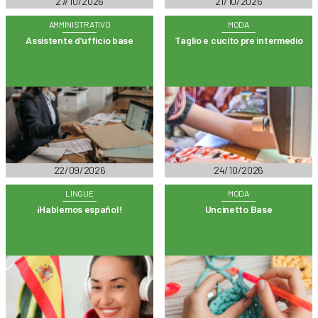
27/10/2026
21/10/2026
AMMINISTRATIVO
MODA
Assistente d’ufficio base
Taglio e cucito pre intermedio
22/09/2026
24/10/2026
LINGUE
MODA
¡Hablemos español!
Uncinetto Base