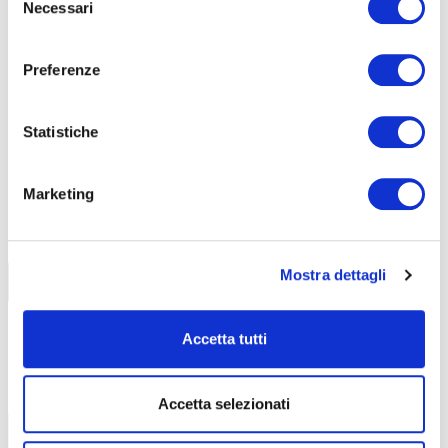
Necessari
del
CORSI
ONLINE
consenso
Preferenze
Statistiche
CALENDARIO
CORSI
Marketing
Mostra dettagli
Trova il tuo corso
Accetta tutti
Accetta selezionati
MECCANICA
SOCIO SANITARIA