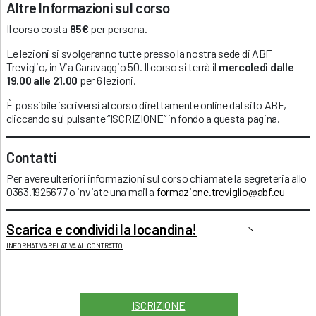
Altre Informazioni sul corso
Il corso costa
85€
per persona.
Le lezioni si svolgeranno tutte presso la nostra sede di ABF
Treviglio, in Via Caravaggio 50. Il corso si terrà il
mercoledì dalle
19.00 alle 21.00
per 6 lezioni.
È possibile iscriversi al corso direttamente online dal sito ABF,
cliccando sul pulsante “ISCRIZIONE” in fondo a questa pagina.
Contatti
Per avere ulteriori informazioni sul corso chiamate la segreteria allo
0363.1925677 o inviate una mail a
formazione.treviglio@abf.eu
Scarica e condividi la locandina!
INFORMATIVA RELATIVA AL CONTRATTO
ISCRIZIONE