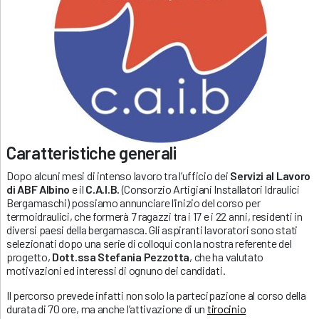
Caratteristiche generali
Dopo alcuni mesi di intenso lavoro tra l’ufficio dei
Servizi al Lavoro
di ABF Albino
e il
C.A.I.B.
(Consorzio Artigiani Installatori Idraulici
Bergamaschi) possiamo annunciare l’inizio del corso per
termoidraulici, che formerà 7 ragazzi tra i 17 e i 22 anni, residenti in
diversi paesi della bergamasca. Gli aspiranti lavoratori sono stati
selezionati dopo una serie di colloqui con la nostra referente del
progetto,
Dott.ssa Stefania Pezzotta
, che ha valutato
motivazioni ed interessi di ognuno dei candidati.
Il percorso prevede infatti non solo la partecipazione al corso della
durata di 70 ore, ma anche l’attivazione di un
tirocinio