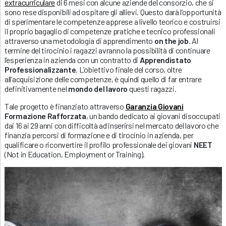
extracurriculare
di 6 mesi con alcune aziende del consorzio, che si
sono rese disponibili ad ospitare gli allievi. Questo darà l’opportunità
di sperimentare le competenze apprese a livello teorico e costruirsi
il proprio bagaglio di competenze pratiche e tecnico professionali
attraverso una metodologia di apprendimento
on the job
. Al
termine del tirocinio i ragazzi avranno la possibilità di continuare
l’esperienza in azienda con un contratto di
Apprendistato
Professionalizzante
. L’obiettivo finale del corso, oltre
all’acquisizione delle competenze, è quindi quello di far entrare
definitivamente nel
mondo del lavoro
questi ragazzi.
Tale progetto è finanziato attraverso
Garanzia Giovani
Formazione Rafforzata
, un bando dedicato ai giovani disoccupati
dai 16 ai 29 anni con difficoltà ad inserirsi nel mercato del lavoro che
finanzia percorsi di formazione e di tirocinio in azienda, per
qualificare o riconvertire il profilo professionale dei giovani
NEET
(Not in Education, Employment or Training).