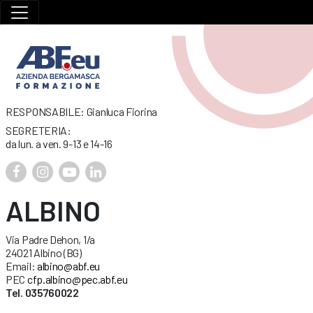
RESPONSABILE: Gianluca Fiorina
SEGRETERIA:
da lun. a ven. 9-13 e 14-16
ALBINO
Via Padre Dehon, 1/a
24021 Albino (BG)
Email:
albino@abf.eu
PEC
cfp.albino@pec.abf.eu
Tel. 035760022