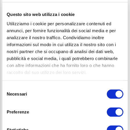
Questo sito web utilizza i cookie
Utilizziamo i cookie per personalizzare contenuti ed
annunci, per fornire funzionalità dei social media e per
analizzare il nostro traffico. Condividiamo inoltre
informazioni sul modo in cui utilizza il nostro sito con i
nostri partner che si occupano di analisi dei dati web,
pubblicità e social media, i quali potrebbero combinarle
con altre informazioni che ha fornito loro o che hanno
raccolto dal suo utilizzo dei loro servizi.
Conclusioni
Selezione
L’obiettivo di questo progetto, oltre a dare un’opportunità formativa
Necessari
del
e lavorativa a diversi ragazzi, è quello di poterlo replicare
consenso
successivamente per rispondere al bisogno sociale rilevato dalle
aziende.
Preferenze
Ci auguriamo che la proficua collaborazione possa continuare con
l’obiettivo di valorizzare una nobile professione che negli anni si è
Statistiche