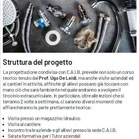
Struttura del progetto
La progettazione condivisa con C.A.I.B. prevede non solo un corso
teorico tenuto dal
Prof. Ugo De Leidi
, ma anche visite aziendali ed
ai cantieri in attività, affinché gli allievi possano già toccare con
mano ciò che sarà l’ambiente nel quale andranno a svolgere il
tirocinio extracurriculare. In particolare, oltre alle lezioni che si
terranno 2 volte a settimana, ci saranno diversi momenti che
affiancheranno la parte prettamente teorica:
Visita presso un magazzino idraulico
Visita al cantiere
Incontro tra le aziende e gli allievi presso la sede C.A.I.B.
Serata formativa per i Tutor aziendali