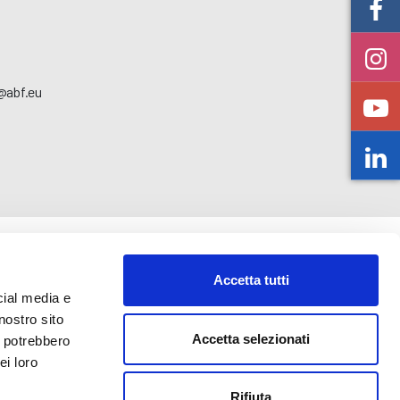
o@abf.eu
Accetta tutti
cial media e
nostro sito
Accetta selezionati
i potrebbero
ei loro
Rifiuta