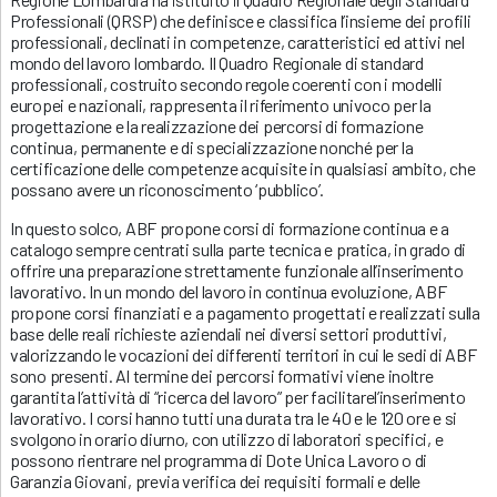
Professionali (QRSP) che definisce e classifica l’insieme dei profili
professionali, declinati in competenze, caratteristici ed attivi nel
mondo del lavoro lombardo. Il Quadro Regionale di standard
professionali, costruito secondo regole coerenti con i modelli
europei e nazionali, rappresenta il riferimento univoco per la
progettazione e la realizzazione dei percorsi di formazione
continua, permanente e di specializzazione nonché per la
certificazione delle competenze acquisite in qualsiasi ambito, che
possano avere un riconoscimento ‘pubblico’.
In questo solco, ABF propone corsi di formazione continua e a
catalogo sempre centrati sulla parte tecnica e pratica, in grado di
offrire una preparazione strettamente funzionale all’inserimento
lavorativo. In un mondo del lavoro in continua evoluzione, ABF
propone corsi finanziati e a pagamento progettati e realizzati sulla
base delle reali richieste aziendali nei diversi settori produttivi,
valorizzando le vocazioni dei differenti territori in cui le sedi di ABF
sono presenti. Al termine dei percorsi formativi viene inoltre
garantita l’attività di “ricerca del lavoro” per facilitarel’inserimento
lavorativo. I corsi hanno tutti una durata tra le 40 e le 120 ore e si
svolgono in orario diurno, con utilizzo di laboratori specifici, e
possono rientrare nel programma di Dote Unica Lavoro o di
Garanzia Giovani, previa verifica dei requisiti formali e delle