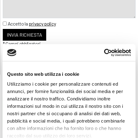
Accetto la
privacy policy
* Campi obbligatori
OPPURE CONTATTACI
Questo sito web utilizza i cookie
Utilizziamo i cookie per personalizzare contenuti ed
annunci, per fornire funzionalità dei social media e per
analizzare il nostro traffico. Condividiamo inoltre
SOCIO SANITARIA
SOCIO-SANITARIA
informazioni sul modo in cui utilizza il nostro sito con i
Riqualifica da Asa in Oss
Blsd per operatori sanitari –
Base
nostri partner che si occupano di analisi dei dati web,
pubblicità e social media, i quali potrebbero combinarle
con altre informazioni che ha fornito loro o che hanno
raccolto dal suo utilizzo dei loro servizi.