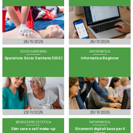
26/11/2026
26/11/2026
SOCIO SANITARIA
INFORMATICA
Operatore Socio Sanitario (OSS)
Informatica Beginner
23/11/2026
20/11/2026
BENESSERE ESTETICA
INFORMATICA
Skin care e self make-up
Strumenti digitali base per il
lavoro