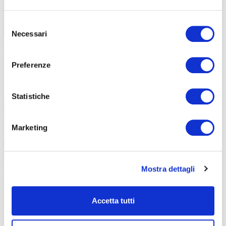
Selezione
Necessari
del
01/03/2027
11/02/2027
consenso
VERDE
VERDE
Preferenze
Avviamento all’Apicoltura
Avviamento all’apicoltura
Statistiche
Marketing
09/02/2027
06/02/2027
Mostra dettagli
COMUNICAZIONE E MARKETING
BENESSERE ESTETICA
Scrivere poesie
Hennè sopracciglia
Accetta tutti