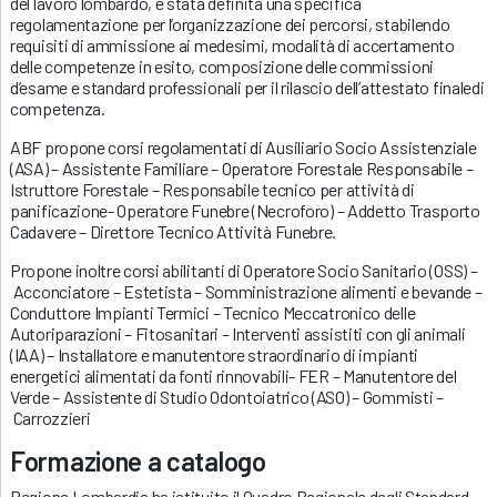
del lavoro lombardo, è stata definita una specifica
regolamentazione per l’organizzazione dei percorsi, stabilendo
requisiti di ammissione ai medesimi, modalità di accertamento
delle competenze in esito, composizione delle commissioni
d’esame e standard professionali per il rilascio dell’attestato finaledi
competenza.
ABF propone corsi regolamentati di Ausiliario Socio Assistenziale
(ASA) – Assistente Familiare – Operatore Forestale Responsabile –
Istruttore Forestale – Responsabile tecnico per attività di
panificazione- Operatore Funebre (Necroforo) – Addetto Trasporto
Cadavere – Direttore Tecnico Attività Funebre.
Propone inoltre corsi abilitanti di Operatore Socio Sanitario (OSS) –
Acconciatore – Estetista – Somministrazione alimenti e bevande –
Conduttore Impianti Termici – Tecnico Meccatronico delle
Autoriparazioni – Fitosanitari – Interventi assistiti con gli animali
(IAA) – Installatore e manutentore straordinario di impianti
energetici alimentati da fonti rinnovabili- FER – Manutentore del
Verde – Assistente di Studio Odontoiatrico (ASO) – Gommisti –
Carrozzieri
Formazione a catalogo
Regione Lombardia ha istituito il Quadro Regionale degli Standard