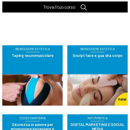
Trova il tuo corso
BENESSERE ESTETICA
BENESSERE ESTETICA
Taping neuromuscolare
Sculpt face e gua sha corpo
new
SOCIO SANITARIA
INFORMATICA
Sicurezza in azione per
DIGITAL MARKETING E SOCIAL
promuovere benessere e
MEDIA