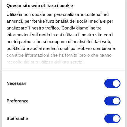
allo 0353 693736 o con una mail a
formazione.bergamo@abf.eu
.
Questo sito web utilizza i cookie
Utilizziamo i cookie per personalizzare contenuti ed
Scarica e condividi la locandina!
annunci, per fornire funzionalità dei social media e per
INFORMATIVA RELATIVA AL CONTRATTO
analizzare il nostro traffico. Condividiamo inoltre
informazioni sul modo in cui utilizza il nostro sito con i
nostri partner che si occupano di analisi dei dati web,
pubblicità e social media, i quali potrebbero combinarle
ISCRIZIONE
con altre informazioni che ha fornito loro o che hanno
raccolto dal suo utilizzo dei loro servizi.
Selezione
Necessari
del
consenso
FORMAZIONE
E CORSI
Preferenze
Seleziona e filtra per:
Statistiche