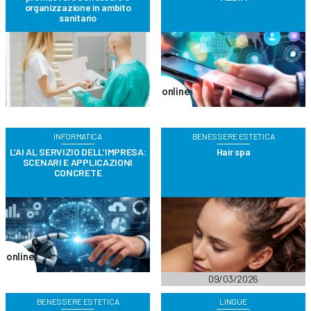
organizzazione in ambito
sanitario
online
INFORMATICA
BENESSERE ESTETICA
L’AI AL SERVIZIO DELL’IMPRESA:
Hair spa
SCENARI E APPLICAZIONI
CONCRETE
online
09/03/2026
BENESSERE ESTETICA
LINGUE