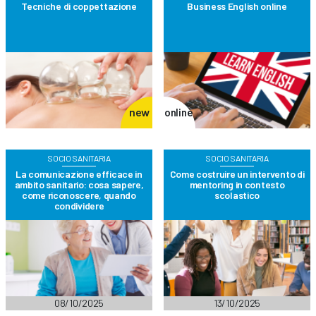
Tecniche di coppettazione
Business English online
new
online
SOCIO SANITARIA
SOCIO SANITARIA
La comunicazione efficace in
Come costruire un intervento di
ambito sanitario: cosa sapere,
mentoring in contesto
come riconoscere, quando
scolastico
condividere
08/10/2025
13/10/2025