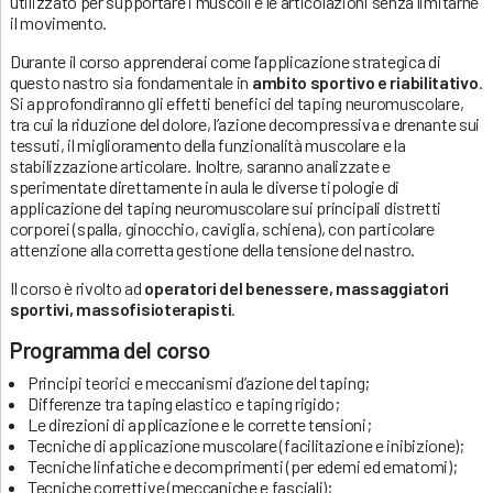
utilizzato per supportare i muscoli e le articolazioni senza limitarne
il movimento.
Durante il corso apprenderai come l’applicazione strategica di
questo nastro sia fondamentale in
ambito sportivo e riabilitativo
.
Si approfondiranno gli effetti benefici del taping neuromuscolare,
tra cui la riduzione del dolore, l’azione decompressiva e drenante sui
tessuti, il miglioramento della funzionalità muscolare e la
stabilizzazione articolare. Inoltre, saranno analizzate e
sperimentate direttamente in aula le diverse tipologie di
applicazione del taping neuromuscolare sui principali distretti
corporei (spalla, ginocchio, caviglia, schiena), con particolare
attenzione alla corretta gestione della tensione del nastro.
Il corso è rivolto ad
operatori del benessere, massaggiatori
sportivi, massofisioterapisti
.
Programma del corso
Principi teorici e meccanismi d’azione del taping;
Differenze tra taping elastico e taping rigido;
Le direzioni di applicazione e le corrette tensioni;
Tecniche di applicazione muscolare (facilitazione e inibizione);
Tecniche linfatiche e decomprimenti (per edemi ed ematomi);
Tecniche correttive (meccaniche e fasciali);