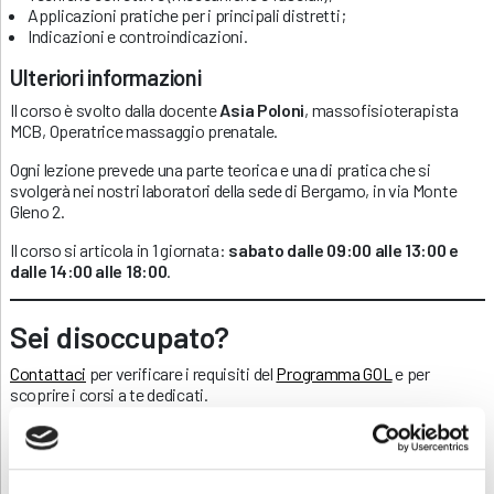
Applicazioni pratiche per i principali distretti;
Indicazioni e controindicazioni.
Ulteriori informazioni
Il corso è svolto dalla docente
Asia Poloni
, massofisioterapista
MCB, Operatrice massaggio prenatale.
Ogni lezione prevede una parte teorica e una di pratica che si
svolgerà nei nostri laboratori della sede di Bergamo, in via Monte
Gleno 2.
Il corso si articola in 1 giornata:
sabato dalle 09:00 alle 13:00 e
dalle 14:00 alle 18:00
.
Sei disoccupato?
Contattaci
per verificare i requisiti del
Programma GOL
e per
scoprire i corsi a te dedicati.
Contatti
Per avere ulteriori informazioni sul corso non esitare a contattarci