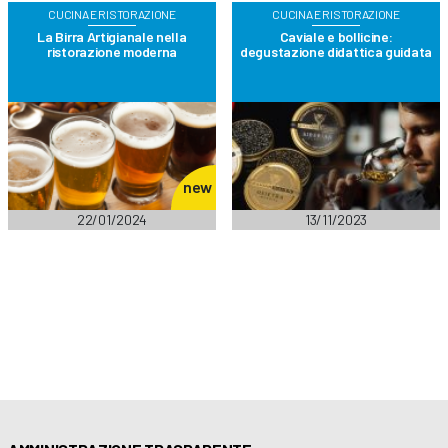
CUCINA E RISTORAZIONE
CUCINA E RISTORAZIONE
La Birra Artigianale nella
Caviale e bollicine:
ristorazione moderna
degustazione didattica guidata
new
22/01/2024
13/11/2023