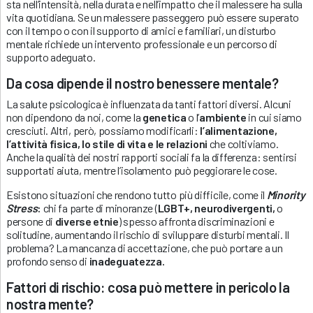
sta nell’intensità, nella durata e nell’impatto che il malessere ha sulla
vita quotidiana. Se un malessere passeggero può essere superato
con il tempo o con il supporto di amici e familiari, un disturbo
mentale richiede un intervento professionale e un percorso di
supporto adeguato.
Da cosa dipende il nostro benessere mentale?
La salute psicologica è influenzata da tanti fattori diversi. Alcuni
non dipendono da noi, come la
genetica
o l’
ambiente
in cui siamo
cresciuti. Altri, però, possiamo modificarli:
l’alimentazione,
l’attività fisica, lo stile di vita e le relazioni
che coltiviamo.
Anche la qualità dei nostri rapporti sociali fa la differenza: sentirsi
supportati aiuta, mentre l’isolamento può peggiorare le cose.
Esistono situazioni che rendono tutto più difficile, come il
Minority
Stress
:
chi fa parte di minoranze (
LGBT+, neurodivergenti,
o
persone di
diverse etnie
) spesso affronta discriminazioni e
solitudine, aumentando il rischio di sviluppare disturbi mentali. Il
problema? La mancanza di accettazione, che può portare a un
profondo senso di
inadeguatezza.
Fattori di rischio: cosa può mettere in pericolo la
nostra mente?