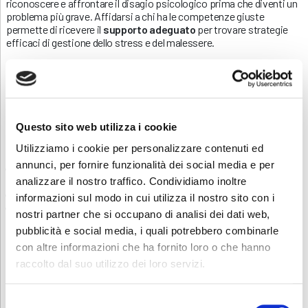
riconoscere e affrontare il disagio psicologico prima che diventi un
problema più grave. Affidarsi a chi ha le competenze giuste
permette di ricevere il
supporto adeguato
per trovare strategie
efficaci di gestione dello stress e del malessere.
“Non vado in terapia perché lo psicologo costa
troppo”
Un altro mito affrontato durante l’incontro è la credenza che il
supporto psicologico sia economicamente inaccessibile, per
Questo sito web utilizza i cookie
questo sono stati presentati diversi
servizi gratuiti disponibili
per i giovani:
Utilizziamo i cookie per personalizzare contenuti ed
annunci, per fornire funzionalità dei social media e per
Ambulatorio UONPIA
(Unità Operativa di Neuropsichiatria
dell’Infanzia e dell’Adolescenza)
analizzare il nostro traffico. Condividiamo inoltre
CPS
(Centri Psicosociali per minori di 18 anni)
informazioni sul modo in cui utilizza il nostro sito con i
Centri Giovani
per ragazzi tra i 16 e i 24 anni
nostri partner che si occupano di analisi dei dati web,
Durante l’incontro, è stata presentata l’app
“Ankio nel web”
, creata
pubblicità e social media, i quali potrebbero combinarle
in collaborazione con l’Ospedale di Bergamo e gli studenti
con altre informazioni che ha fornito loro o che hanno
universitari. Questa applicazione, innovativa e interattiva, offre
raccolto dal suo utilizzo dei loro servizi.
informazioni sulla salute mentale in modo accessibile e “pop”,
utilizzando film e canzoni per sensibilizzare i giovani.
Selezione