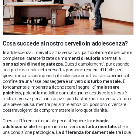
Cosa succede al nostro cervello in adolescenza?
In adolescenza, il cervello attraversa fasi particolarmente delicate e
complesse, caratterizzate da
momenti di euforia
alternati a
sensazioni di inadeguatezza
. Questi cambiamenti, pur essendo
una parte naturale della crescita, possono rendere difficile per i
giovani riconoscere quando il malessere emotivo sta superando il
confine tra una fase passeggera e un vero
disturbo mentale
. È
fondamentale imparare a riconoscere i segnali di
malessere
psichico
, poiché la modalità con cui ognuno gestisce lo stress è
molto diversa: per alcuni ragazzi può bastare una conversazione o
una breve pausa, mentre per altri le emozioni possono diventare
così travolgenti da compromettere la loro quotidianità.
Questa differenza è cruciale per distinguere tra
disagio
adolescenziale
temporaneo e un vero
disturbo mentale
, che è
una condizione patologica. La
differenza fondamentale
tra i due