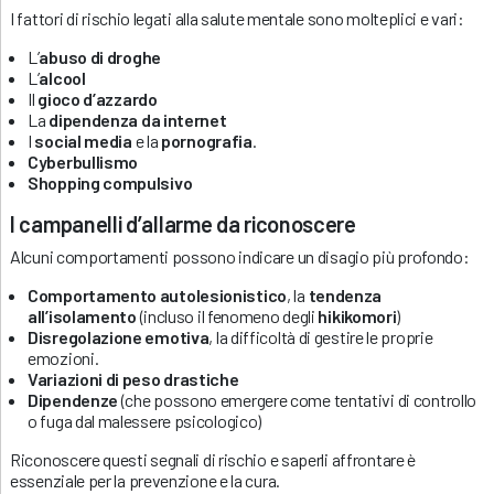
I fattori di rischio legati alla salute mentale sono molteplici e vari:
L’
abuso di droghe
L’
alcool
Il
gioco d’azzardo
La
dipendenza da internet
I
social media
e la
pornografia
.
Cyberbullismo
Shopping compulsivo
I campanelli d’allarme da riconoscere
Alcuni comportamenti possono indicare un disagio più profondo:
Comportamento autolesionistico
, la
tendenza
all’isolamento
(incluso il fenomeno degli
hikikomori
)
Disregolazione emotiva
, la difficoltà di gestire le proprie
emozioni.
Variazioni di peso drastiche
Dipendenze
(che possono emergere come tentativi di controllo
o fuga dal malessere psicologico)
Riconoscere questi segnali di rischio e saperli affrontare è
essenziale per la prevenzione e la cura.