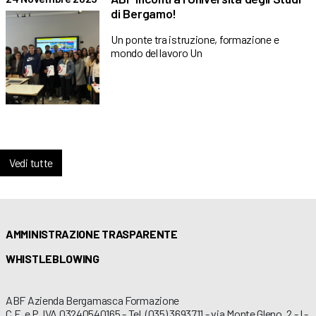
di Bergamo!
Un ponte tra istruzione, formazione e
mondo del lavoro Un
Vedi tutte
AMMINISTRAZIONE TRASPARENTE
WHISTLEBLOWING
ABF Azienda Bergamasca Formazione
C.F. e P. IVA 03240540165 - Tel. (035) 3693711 - via Monte Gleno, 2 - I -