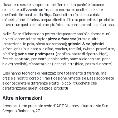
Durante le serate scoprirete la differenza tra panini e focacce
realizzate utilizzando un impasto normale e quelle realizzate
mediante l’impasto della Biga. Quest’ultima è ottenuta dalla
miscelazione di farina, acqua e lievito di birra; permette al prodotto
di avere un gusto e profumo più intenso, con una mollica più ariosa.
Nelle 15 ore di laboratorio potrete impastare panini di forme e usi
diversi, come ad esempio:
pizze e focacce
(crescia, alta
idratazione, in pala, pinsa alla romana);
grissini & co
(grissini
stirati, grissini rubatà alle olive, cracker, tarallini, twist al prosciutto,
piadine);
pane con preimpasti
(poolish, pasta di riporto, biga),
fette biscottate, pan carré, pan brioche, pane al cioccolato, pane
biove (poolish), ciabatta (biga), pane al latte (biga, pasta di riporto).
Essi hanno tecniche di realizzazione totalmente differenti, ma
grazie al nostro corso di Panificazione Amatoriale Base scoprirete
e conoscerete le differenze e tutti i piccoli trucchetti che
caratterizzano questi deliziosi prodotti!
Altre informazioni
Il corso si terrà presso la sede di ABF Clusone, situata in via San
Gregorio Barbarigo, 27.