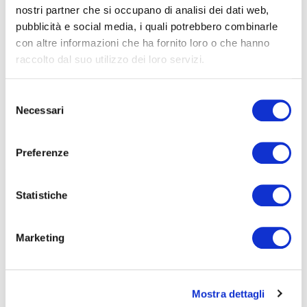
FORMAZIONE
E CORSI
nostri partner che si occupano di analisi dei dati web,
pubblicità e social media, i quali potrebbero combinarle
con altre informazioni che ha fornito loro o che hanno
Seleziona e filtra per:
raccolto dal suo utilizzo dei loro servizi.
ADULTI
Selezione
AZIENDE
Necessari
del
DOPO LA TERZA MEDIA
consenso
SICUREZZA
Preferenze
Statistiche
Seleziona e filtra per:
CORSI
ONLINE
Marketing
Mostra dettagli