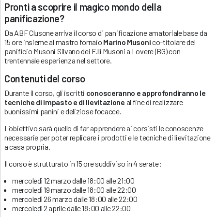
Pronti a scoprire il magico mondo della
panificazione?
Da ABF Clusone arriva il corso di panificazione amatoriale base da
15 ore insieme al mastro fornaio
Marino Musoni
co-titolare del
panificio Musoni Silvano dei F.lli Musoni a Lovere (BG) con
trentennale esperienza nel settore.
Contenuti del corso
Durante il corso, gli iscritti
conosceranno e approfondiranno le
tecniche di impasto e di lievitazione
al fine di realizzare
buonissimi panini e deliziose focacce.
L’obiettivo sarà quello di far apprendere ai corsisti le conoscenze
necessarie per poter replicare i prodotti e le tecniche di lievitazione
a casa propria.
Il corso è strutturato in 15 ore suddiviso in 4 serate:
mercoledì 12 marzo dalle 18:00 alle 21:00
mercoledì 19 marzo dalle 18:00 alle 22:00
mercoledì 26 marzo dalle 18:00 alle 22:00
mercoledì 2 aprile dalle 18:00 alle 22:00