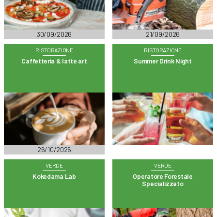
30/09/2026
21/09/2026
RISTORAZIONE
RISTORAZIONE
Caffetteria & latte art
Summer Drink Night
26/10/2026
VERDE
VERDE
Kokedama Lab
Operatore Forestale
Specializzato