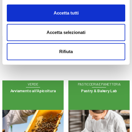
Accetta tutti
CALENDARIO
CORSI
Accetta selezionati
Trova il tuo corso
Rifiuta
VERDE
PASTICCERIA E PANETTERIA
Avviamento all’Apicoltura
Pastry & Bakery Lab