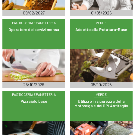
09/02/2027
01/03/2026
PASTICCERIA E PANETTERIA
VERDE
Operatore dei servizi mensa
Addetto alla Potatura-Base
26/10/2026
05/10/2026
PASTICCERIA E PANETTERIA
VERDE
Pizzaiolo base
Utilizzo in sicurezza della
Motosega e dei DPI Antitaglio