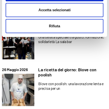
Accetta selezionati
ABF ospita la cena del Lions Club
8 Giugno 2026
Rifiuta
Clusone e Valle Seriana Superiore
Una serata speciale tra gusto, formazione,
solidarietà La sala bar
La ricetta del giorno: Biove con
26 Maggio 2026
poolish
Biove con poolish: una lavorazione lenta e
precisa per un