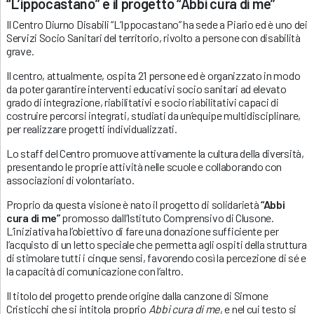
“L’ippocastano” e il progetto “Abbi cura di me”
Il Centro Diurno Disabili “L’Ippocastano” ha sede a Piario ed è uno dei
Servizi Socio Sanitari del territorio, rivolto a persone con disabilità
grave.
Il centro, attualmente, ospita 21 persone ed è organizzato in modo
da poter garantire interventi educativi socio sanitari ad elevato
grado di integrazione, riabilitativi e socio riabilitativi capaci di
costruire percorsi integrati, studiati da un’equipe multidisciplinare,
per realizzare progetti individualizzati.
Lo staff del Centro promuove attivamente la cultura della diversità,
presentando le proprie attività nelle scuole e collaborando con
associazioni di volontariato.
Proprio da questa visione è nato il progetto di solidarietà
“Abbi
cura di me”
promosso dall’Istituto Comprensivo di Clusone.
L’iniziativa ha l’obiettivo di fare una donazione sufficiente per
l’acquisto di un letto speciale che permetta agli ospiti della struttura
di stimolare tutti i cinque sensi, favorendo così la percezione di sé e
la capacità di comunicazione con l’altro.
Il titolo del progetto prende origine dalla canzone di Simone
Cristicchi che si intitola proprio
Abbi cura di me
, e nel cui testo si