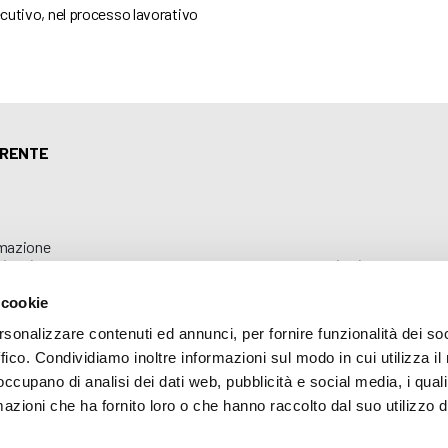
secutivo, nel processo lavorativo
ARENTE
mazione
 (035) 3693711 - via Monte Gleno, 2 - I - 24125 Bergamo (BG) - Email: inf
 cookie
rsonalizzare contenuti ed annunci, per fornire funzionalità dei so
ffico. Condividiamo inoltre informazioni sul modo in cui utilizza il 
 occupano di analisi dei dati web, pubblicità e social media, i qual
azioni che ha fornito loro o che hanno raccolto dal suo utilizzo d