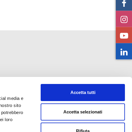
o@abf.eu
Accetta tutti
cial media e
nostro sito
Accetta selezionati
i potrebbero
ei loro
Rifiuta