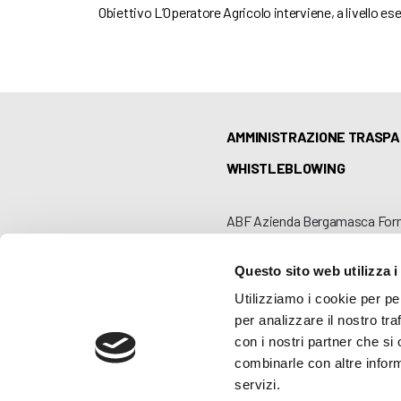
Obiettivo L’Operatore Agricolo interviene, a livello e
AMMINISTRAZIONE TRASP
WHISTLEBLOWING
ABF Azienda Bergamasca For
C.F. e P. IVA 03240540165 - Tel.
Privacy
-
Cookie policy
Questo sito web utilizza i
Utilizziamo i cookie per pe
per analizzare il nostro tra
con i nostri partner che si
combinarle con altre inform
servizi.