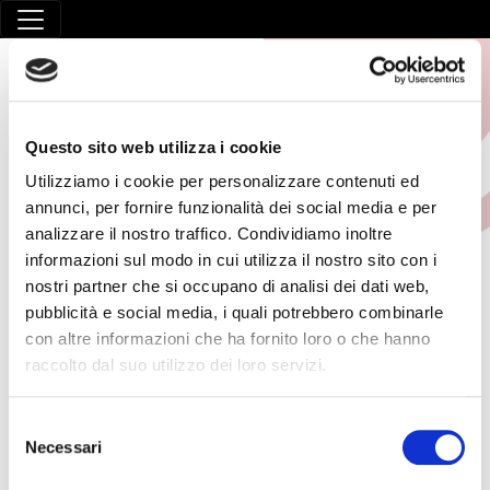
Questo sito web utilizza i cookie
Utilizziamo i cookie per personalizzare contenuti ed
annunci, per fornire funzionalità dei social media e per
analizzare il nostro traffico. Condividiamo inoltre
PREPOSTI
informazioni sul modo in cui utilizza il nostro sito con i
nostri partner che si occupano di analisi dei dati web,
HOME
/
PREPOSTI
pubblicità e social media, i quali potrebbero combinarle
con altre informazioni che ha fornito loro o che hanno
raccolto dal suo utilizzo dei loro servizi.
3 Luglio 2026
Formazione Aggiuntiva per preposti
Selezione
Info Il corso si terrà l’8 settembre 2026 dalle 09:00
Necessari
del
consenso