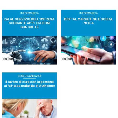
INFORMATICA
INFORMATICA
L’AI AL SERVIZIO DELL’IMPRESA:
DIGITAL MARKETING E SOCIAL
SCENARI E APPLICAZIONI
MEDIA
CONCRETE
online
online
SOCIO SANITARIA
Il lavoro di cura con la persona
affetta da malattia di Alzheimer