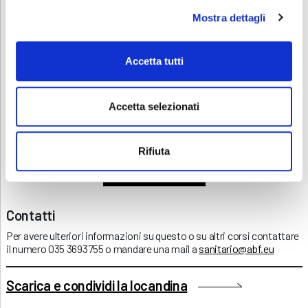
Mostra dettagli
Clicca sul tasto qui sotto per iscriverti.
ISCRIVITI
Accetta tutti
Iscriviti al corso SENZA ottenere crediti ECM
Accetta selezionati
Il corso ha un costo di 230 euro.
Clicca sul tasto qui sotto per iscriverti.
Rifiuta
ISCRIVITI
Contatti
Per avere ulteriori informazioni su questo o su altri corsi contattare
il numero 035 3693755 o mandare una mail a
sanitario@abf.eu
Scarica e condividi la locandina