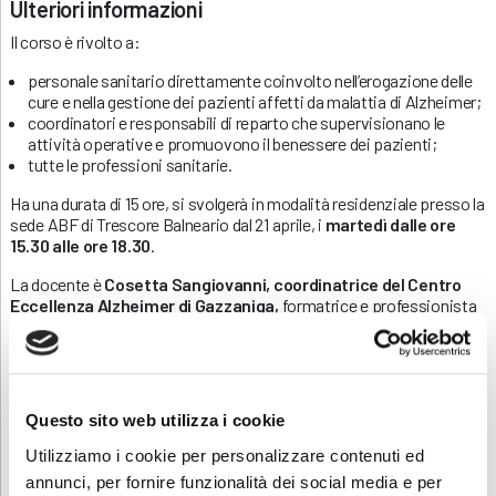
Ulteriori informazioni
Il corso è rivolto a:
personale sanitario direttamente coinvolto nell’erogazione delle
cure e nella gestione dei pazienti affetti da malattia di Alzheimer;
coordinatori e responsabili di reparto che supervisionano le
attività operative e promuovono il benessere dei pazienti;
tutte le professioni sanitarie.
Ha una durata di 15 ore, si svolgerà in modalità residenziale presso la
sede ABF di Trescore Balneario dal 21 aprile, i
martedì dalle ore
15.30 alle ore 18.30
.
La docente è
Cosetta Sangiovanni, coordinatrice del Centro
Eccellenza Alzheimer di Gazzaniga,
formatrice e professionista
con comprovata e pluriennale esperienza nel campo della cura a
persone con Alzheimer.
La modalità di erogazione della formazione prevede lezioni in
presenza con metodologie formative interattive.
Questo sito web utilizza i cookie
Per l’acquisizione dei crediti formativi ECM è necessaria la presenza
Utilizziamo i cookie per personalizzare contenuti ed
ad almeno l’80% delle ore.
annunci, per fornire funzionalità dei social media e per