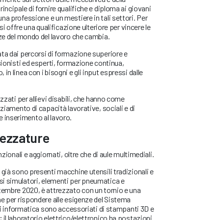
incipale di fornire qualifiche e diploma ai giovani
na professione e un mestiere in tali settori. Per
 si offre una qualificazione ulteriore per vincere le
nze del mondo del lavoro che cambia.
ta dai percorsi di formazione superiore e
sionisti ed esperti, formazione continua,
in linea con i bisogni e gli input espressi dalle
izzati per allievi disabili, che hanno come
nziamento di capacità lavorative, sociali e di
inserimento al lavoro.
rezzature
nzionali e aggiornati, oltre che di aule multimediali.
 già sono presenti macchine utensili tradizionali e
i simulatori, elementi per pneumatica e
tembre 2020, è attrezzato con un tornio e una
ne per rispondere alle esigenze del Sistema
 di informatica sono accessoriati di stampanti 3D e
 il laboratorio elettrico/elettronico ha postazioni