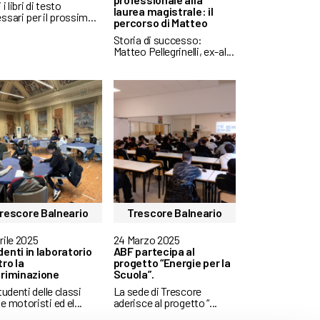
 i libri di testo
laurea magistrale: il
ssari per il prossim...
percorso di Matteo
Storia di successo:
Matteo Pellegrinelli, ex-al...
rescore Balneario
Trescore Balneario
rile 2025
24 Marzo 2025
enti in laboratorio
ABF partecipa al
ro la
progetto “Energie per la
criminazione
Scuola”.
tudenti delle classi
La sede di Trescore
e motoristi ed el...
aderisce al progetto “...