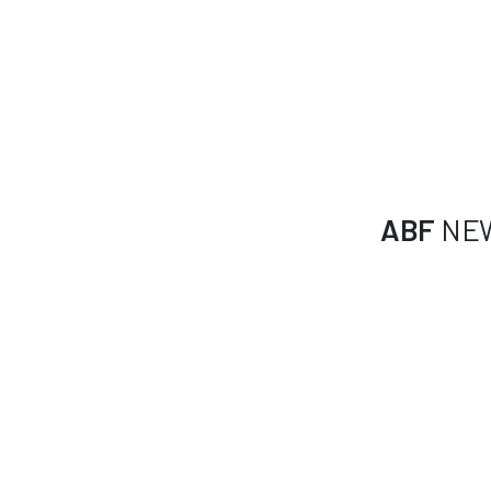
ABF
NE