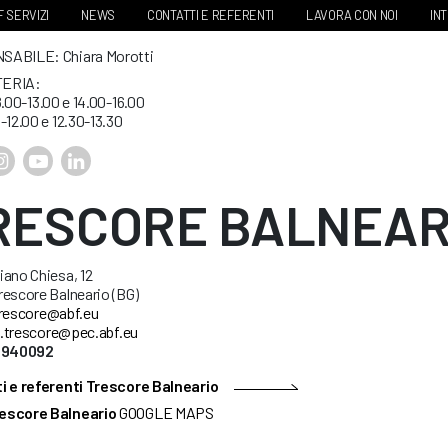
 SERVIZI
NEWS
CONTATTI E REFERENTI
LAVORA CON NOI
IN
ABILE: Chiara Morotti
ERIA:
8.00-13.00 e 14.00-16.00
-12.00 e 12.30-13.30
RESCORE BALNEAR
ano Chiesa, 12
escore Balneario (BG)
rescore@abf.eu
.trescore@pec.abf.eu
35940092
i e referenti Trescore Balneario
escore Balneario
GOOGLE MAPS