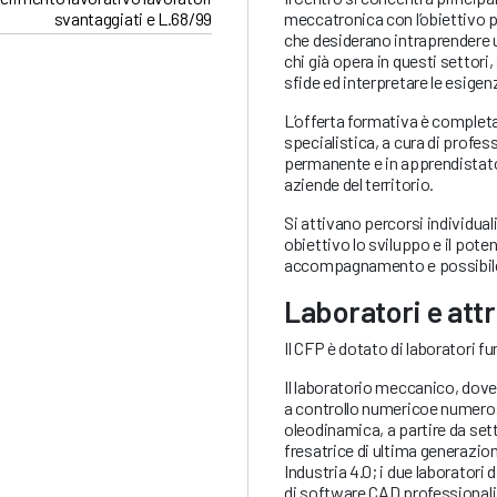
svantaggiati e L.68/99
meccatronica con l’obiettivo pr
che desiderano intraprendere u
chi già opera in questi settori,
sfide ed interpretare le esige
L’offerta formativa è completa
specialistica, a cura di profes
permanente e in apprendistato, 
aziende del territorio.
Si attivano percorsi individual
obiettivo lo sviluppo e il pote
accompagnamento e possibile 
Laboratori e att
Il CFP è dotato di laboratori fu
Il laboratorio meccanico, dove
a controllo numericoe numeros
oleodinamica, a partire da set
fresatrice di ultima generazio
Industria 4.0; i due laboratori
di software CAD professionali;