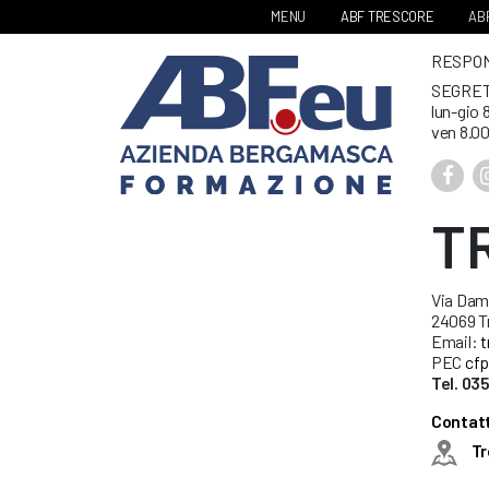
MENU
ABF TRESCORE
ABF
RESPONS
SEGRET
lun-gio 
ven 8.00
T
Via Dami
24069 Tr
Email:
t
PEC
cfp
Tel. 0
Contatt
Tr