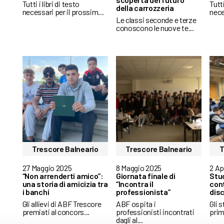
Tutti i libri di testo
Tutti
della carrozzeria
necessari per il prossim...
nece
Le classi seconde e terze
conoscono le nuove te...
Trescore Balneario
Trescore Balneario
T
27 Maggio 2025
8 Maggio 2025
2 Ap
“Non arrenderti amico”:
Giornata finale di
Stud
una storia di amicizia tra
“Incontra il
cont
i banchi
professionista”
dis
Gli allievi di ABF Trescore
ABF ospita i
Gli s
premiati al concors...
professionisti incontrati
prim
dagli al...