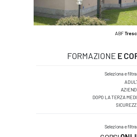
ABF
Tresc
FORMAZIONE
E CO
Seleziona e filtra
ADUL
AZIEND
DOPO LA TERZA MED
SICUREZ
Seleziona e filtra
CORSI
ONLI