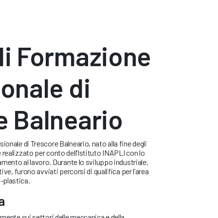
di Formazione
onale di
e Balneario
ionale di Trescore Balneario, nato alla fine degli
 realizzato per conto dell’Istituto INAPLI con lo
iamento al lavoro. Durante lo sviluppo industriale,
tive, furono avviati percorsi di qualifica per l’area
-plastica.
a
lmente sui settori delle meccanica e della