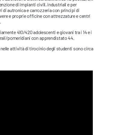
nzione di impianti civili, industriali e per
i di autronica e carrozzeria con principi di
vere e proprie officine con attrezzature e centri
.
iamente 410/420 adolescenti e giovani tra i 14 e i
 serali/pomeridiani con apprendistato 44.
elle attività di tirocinio degli studenti sono circa