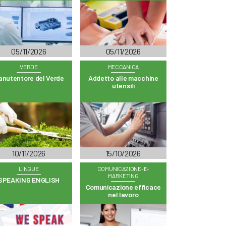
05/11/2026
05/11/2026
VERDE
MECCANICA
anutentore del Verde
Addetto alle macchine
utensili
10/11/2026
15/10/2026
LINGUE
COMUNICAZIONE-E-
MARKETING
SPEAKING ENGLISH
Comunicazione efficace
nel lavoro