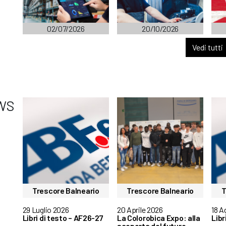
02/07/2026
20/10/2026
Vedi tutti
WS
Trescore Balneario
Trescore Balneario
T
29 Luglio 2026
20 Aprile 2026
18 A
Libri di testo – AF26-27
La Colorobica Expo: alla
Libr
scoperta del futuro