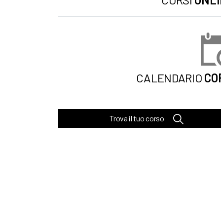
CALENDARIO
CO
Trova il tuo corso