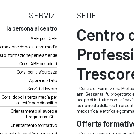
SERVIZI
SEDE
la persona al centro
Centro 
ABF per i CRE
rmazione dopo la terza media
Professi
si di formazione per le aziende
Corsi ABF per adulti
Trescor
Corsi per la sicurezza
Apprendistato
Il Centro di Formazione Profess
Servizi al lavoro
anni Sessanta, fu progettato e
Corsi dopo la terza media per
scopo di istituire corsi di avv
allievi/e con disabilità
su richiesta delle realtà produt
Orientamento al lavoro e
meccanica, elettrica e gomma
Programma GOL
Offerta formativ
Orientamento formativo
erimento lavorativo lavoratori
Il Centro si concentra principa