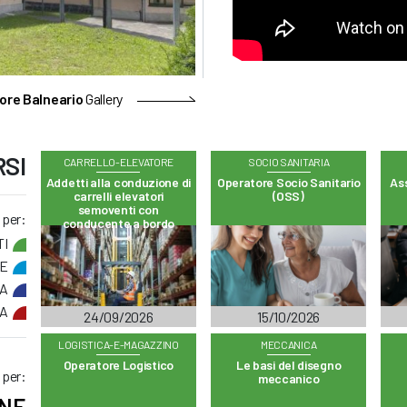
ore Balneario
Gallery
RSI
CARRELLO-ELEVATORE
SOCIO SANITARIA
Addetti alla conduzione di
Operatore Socio Sanitario
Ass
carrelli elevatori
(OSS)
semoventi con
 per:
conducente a bordo
TI
E
IA
ZA
24/09/2026
15/10/2026
LOGISTICA-E-MAGAZZINO
MECCANICA
Operatore Logistico
Le basi del disegno
 per:
meccanico
NE