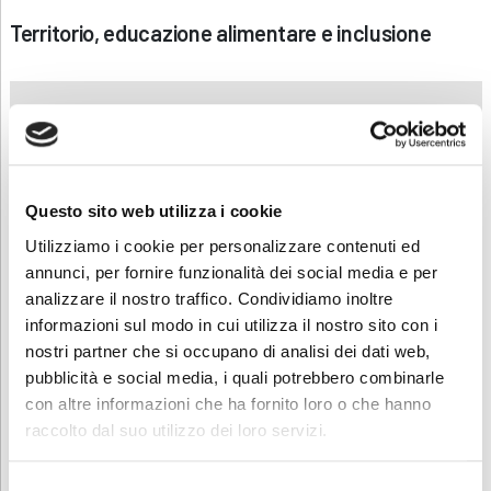
Territorio, educazione alimentare e inclusione
“Portare lo spirito di Slow Food dentro una
scuola significa insegnare ai ragazzi che
cucinare non è solo eseguire una ricetta,
ma capire l’origine di ciò che si ha nel
Questo sito web utilizza i cookie
piatto.”
Utilizziamo i cookie per personalizzare contenuti ed
Federico Crippa
– vicepresidente della
annunci, per fornire funzionalità dei social media e per
condotta Slow Food Bassa Bergamasca
analizzare il nostro traffico. Condividiamo inoltre
informazioni sul modo in cui utilizza il nostro sito con i
nostri partner che si occupano di analisi dei dati web,
pubblicità e social media, i quali potrebbero combinarle
con altre informazioni che ha fornito loro o che hanno
raccolto dal suo utilizzo dei loro servizi.
Selezione