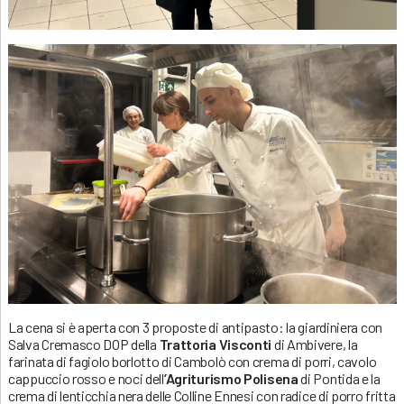
La cena si è aperta con 3 proposte di antipasto: la giardiniera con
Salva Cremasco DOP della
Trattoria Visconti
di Ambivere, la
farinata di fagiolo borlotto di Cambolò con crema di porri, cavolo
cappuccio rosso e noci dell
’Agriturismo Polisena
di Pontida e la
crema di lenticchia nera delle Colline Ennesi con radice di porro fritta