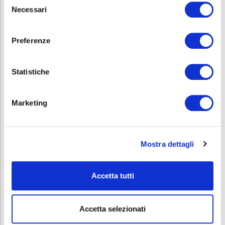
Necessari
del
consenso
Preferenze
Statistiche
Marketing
All’iniziativa hanno partecipato anche
Alessandra Bossini
,
presidente della condotta Slow Food Bassa Bergamasca,
Sara
Torcoli
, presidente della condotta di Bergamo e
Anna Paganoni
,
vicepresidente della condotta di Bergamo.
Mostra dettagli
Durante la cena si è ricordato l’impegno delle condotte Slow Food
nel progetto di
raccolta e riciclo dei tappi di sughero
,
un’iniziativa solidale che favorisce percorsi di inserimento
Accetta tutti
lavorativo e autonomia per persone fragili.
A fine serata è arrivato anche un annuncio importante:
entro la
Accetta selezionati
fine dell’anno ABF Treviglio entrerà a far parte della rete
Scuole Slow Food
.