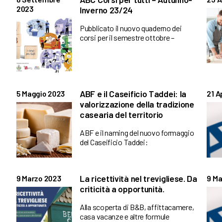
2023
Inverno 23/24
Pubblicato il nuovo quaderno dei
corsi per il semestre ottobre –
ABF e il Caseificio Taddei: la
5 Maggio 2023
21 A
valorizzazione della tradizione
casearia del territorio
ABF e il naming del nuovo formaggio
del Caseificio Taddei:
La ricettività nel trevigliese. Da
9 Marzo 2023
9 Ma
criticità a opportunità.
Alla scoperta di B&B, affittacamere,
casa vacanze e altre formule