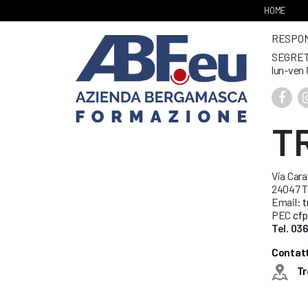
HOME
RESPONS
SEGRET
lun-ven 
T
Via Cara
24047 Tr
Email:
t
PEC
cfp
Tel. 03
Contatti
Tr