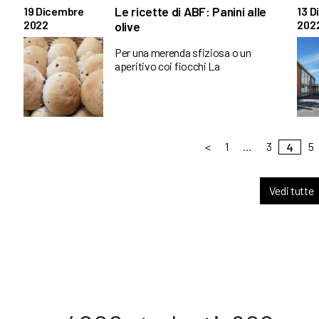
Le ricette di ABF: Panini alle
19 Dicembre
13 
2022
202
olive
Per una merenda sfiziosa o un
aperitivo coi fiocchi La
<
1
…
3
5
4
Vedi tutte