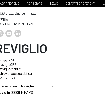
ABF TREVIGLIO
ABF SERVIZI
NEWS
CONTATTI E REFERENTI
L
ABILE: Davide Finazzi
ERIA:
8.30-13.00 e 13.30-15.30
REVIGLIO
vaggio, 50
eviglio (BG)
reviglio@abf.eu
.treviglio@pec.abf.eu
631925677
 e referenti Treviglio
eviglio
GOOGLE MAPS