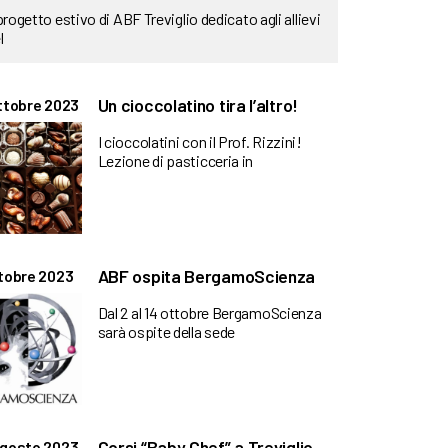
 progetto estivo di ABF Treviglio dedicato agli allievi
l
Un cioccolatino tira l’altro!
ttobre 2023
I cioccolatini con il Prof. Rizzini!
Lezione di pasticceria in
ABF ospita BergamoScienza
tobre 2023
Dal 2 al 14 ottobre BergamoScienza
sarà ospite della sede
Corsi “Baby Chef” a Treviglio
Agosto 2023