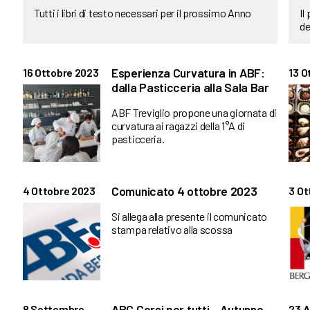
Tutti i libri di testo necessari per il prossimo Anno
Il
de
Esperienza Curvatura in ABF:
16 Ottobre 2023
13 O
dalla Pasticceria alla Sala Bar
ABF Treviglio propone una giornata di
curvatura ai ragazzi della 1°A di
pasticceria.
Comunicato 4 ottobre 2023
4 Ottobre 2023
3 Ot
Si allega alla presente il comunicato
stampa relativo alla scossa
ABC Corsi per tutti – Autunno-
8 Settembre
23 