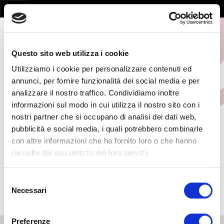
Questo sito web utilizza i cookie
Utilizziamo i cookie per personalizzare contenuti ed
annunci, per fornire funzionalità dei social media e per
analizzare il nostro traffico. Condividiamo inoltre
Home
/
AMMINISTRAZIONE TRASPARENTE
/
Bandi e forniture
informazioni sul modo in cui utilizza il nostro sito con i
nostri partner che si occupano di analisi dei dati web,
Bandi e forniture
pubblicità e social media, i quali potrebbero combinarle
con altre informazioni che ha fornito loro o che hanno
raccolto dal suo utilizzo dei loro servizi.
sottotitolo
Selezione
testo
Necessari
del
consenso
Preferenze