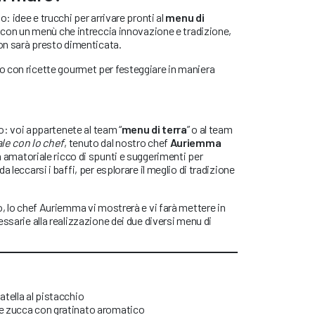
o: idee e trucchi per arrivare pronti al
menu di
ti con un menù che intreccia innovazione e tradizione,
non sarà presto dimenticata.
 con ricette gourmet per festeggiare in maniera
no: voi appartenete al team “
menu di terra
” o al team
le con lo chef
, tenuto dal nostro chef
Auriemma
a amatoriale ricco di spunti e suggerimenti per
 leccarsi i baffi, per esplorare il meglio di tradizione
o, lo chef Auriemma vi mostrerà e vi farà mettere in
ssarie alla realizzazione dei due diversi menu di
atella al pistacchio
 e zucca con gratinato aromatico