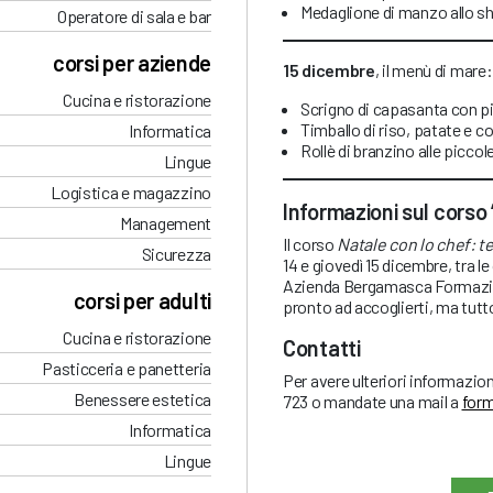
Medaglione di manzo allo sh
Operatore di sala e bar
corsi per aziende
15 dicembre
, il menù di mare:
Cucina e ristorazione
Scrigno di capasanta con pic
Timballo di riso, patate e c
Informatica
Rollè di branzino alle picco
Lingue
Logistica e magazzino
Informazioni sul corso
Management
Il corso
Natale con lo chef: t
Sicurezza
14 e giovedì 15 dicembre, tra le
Azienda Bergamasca Formazione
corsi per adulti
pronto ad accoglierti, ma tutt
Cucina e ristorazione
Contatti
Pasticceria e panetteria
Per avere ulteriori informazion
Benessere estetica
723 o mandate una mail a
for
Informatica
Lingue