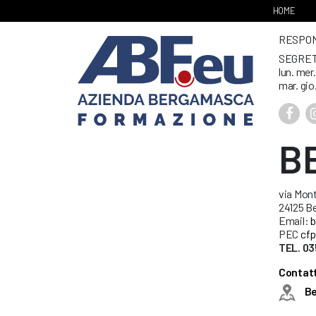
HOME
RESPONS
SEGRET
lun. mer
mar. gio
B
via Mont
24125 B
Email:
b
PEC
cfp
TEL. 03
Contatt
B