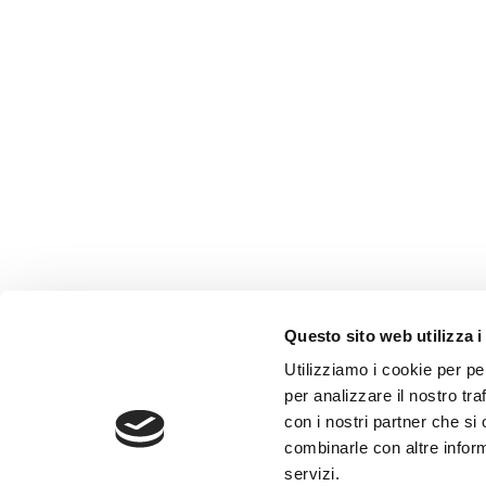
Questo sito web utilizza i
AMMINISTRAZIONE TRASP
Utilizziamo i cookie per pe
WHISTLEBLOWING
per analizzare il nostro tra
con i nostri partner che si
combinarle con altre inform
ABF Azienda Bergamasca For
servizi.
C.F. e P. IVA 03240540165 - Tel.