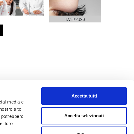
12/11/2026
Accetta tutti
cial media e
nostro sito
Accetta selezionati
i potrebbero
ei loro
o@abf.eu