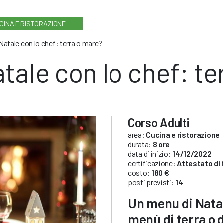
CINA E RISTORAZIONE
Natale con lo chef: terra o mare?
tale con lo chef: te
Corso Adulti
area:
Cucina e ristorazione
durata:
8 ore
data di inizio:
14/12/2022
certificazione:
Attestato di
costo:
180 €
posti previsti:
14
Un menu di Natal
menù di terra o 