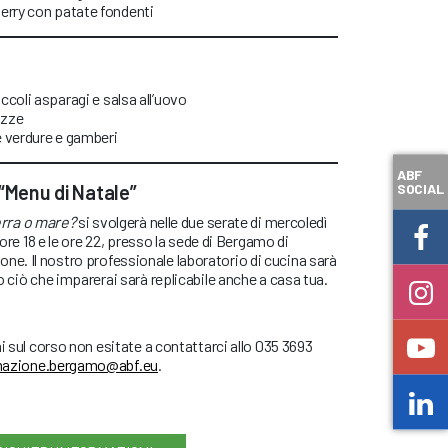
erry con patate fondenti
coli asparagi e salsa all’uovo
ozze
le verdure e gamberi
ABF
SOCIAL
 “Menu di Natale”
erra o mare?
si svolgerà nelle due serate di mercoledì
 ore 18 e le ore 22, presso la sede di Bergamo di
. Il nostro professionale laboratorio di cucina sarà
o ciò che imparerai sarà replicabile anche a casa tua.
i sul corso non esitate a contattarci allo 035 3693
mazione.bergamo@abf.eu
.