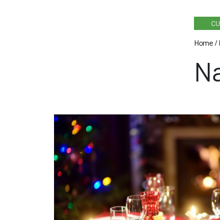
CU
Home
/
Na