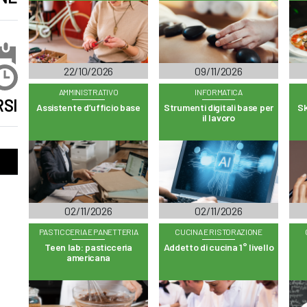
22/10/2026
09/11/2026
AMMINISTRATIVO
INFORMATICA
SI
Assistente d’ufficio base
Strumenti digitali base per
Sk
il lavoro
02/11/2026
02/11/2026
PASTICCERIA E PANETTERIA
CUCINA E RISTORAZIONE
Teen lab: pasticceria
Addetto di cucina 1° livello
americana