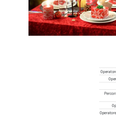
Operatore
Oper
Percors
Op
Operatore