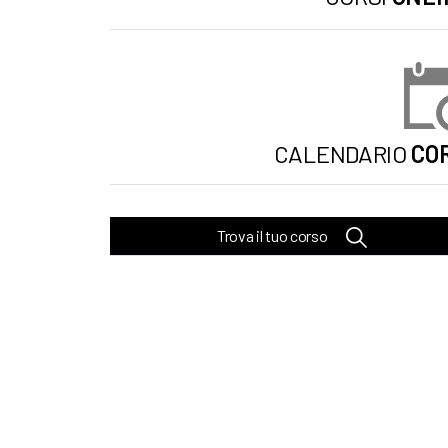
CALENDARIO
COR
Trova il tuo corso