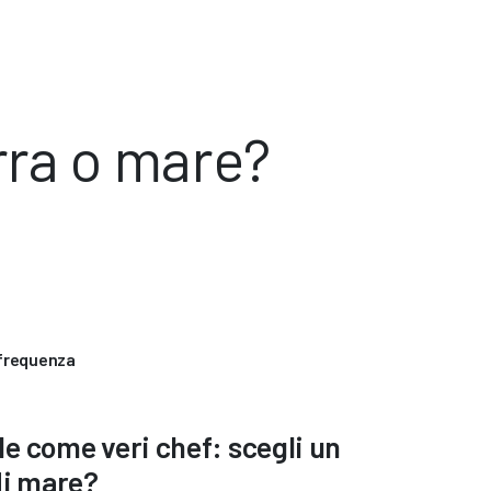
rra o mare?
 frequenza
e come veri chef: scegli un
di mare?