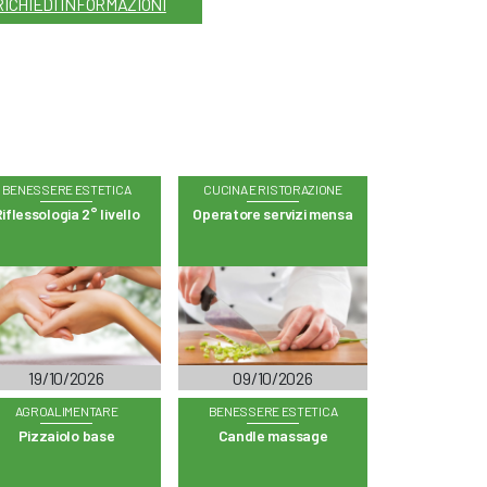
RICHIEDI INFORMAZIONI
BENESSERE ESTETICA
CUCINA E RISTORAZIONE
iflessologia 2° livello
Operatore servizi mensa
19/10/2026
09/10/2026
AGROALIMENTARE
BENESSERE ESTETICA
Pizzaiolo base
Candle massage