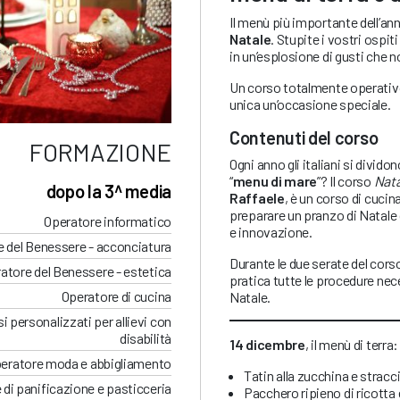
Il menù più importante dell’ann
Natale
. Stupite i vostri ospi
in un’esplosione di gusti che 
Un corso totalmente operativo
unica un’occasione speciale.
Contenuti del corso
FORMAZIONE
Ogni anno gli italiani si divido
“
menu di mare
”? Il corso
Nata
dopo la 3^ media
Raffaele
, è un corso di cucin
preparare un pranzo di Natale da
Operatore informatico
e innovazione.
 del Benessere - acconciatura
Durante le due serate del cors
atore del Benessere - estetica
pratica tutte le procedure nece
Operatore di cucina
Natale.
i personalizzati per allievi con
disabilità
14 dicembre
, il menù di terra:
eratore moda e abbigliamento
Tatin alla zucchina e stracci
 di panificazione e pasticceria
Pacchero ripieno di ricotta