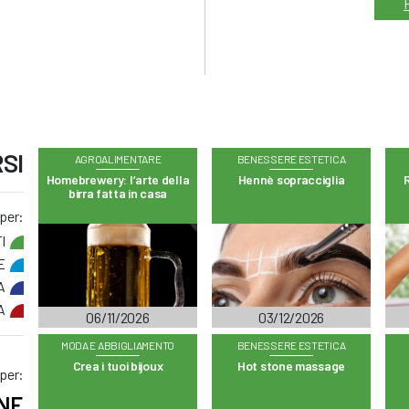
SI
AGROALIMENTARE
BENESSERE ESTETICA
Homebrewery: l’arte della
Hennè sopracciglia
R
birra fatta in casa
 per:
I
E
A
A
06/11/2026
03/12/2026
MODA E ABBIGLIAMENTO
BENESSERE ESTETICA
Crea i tuoi bijoux
Hot stone massage
 per:
NE