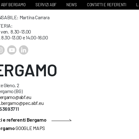
ABF BERGAMO
SERVIZI ABF
NEWS
CONTATTI E REFERENTI
L
ABILE: Martina Carrara
ERIA:
. ven. 8.30-13.00
. 8.30-13.00 e 14.00-16.00
ERGAMO
e Gleno, 2
ergamo (BG)
ergamo@abf.eu
.bergamo@pec.abf.eu
53693711
i e referenti Bergamo
ergamo
GOOGLE MAPS