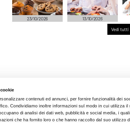
23/10/2026
13/10/2026
Vedi tutti
 cookie
ARENTE
rsonalizzare contenuti ed annunci, per fornire funzionalità dei so
ffico. Condividiamo inoltre informazioni sul modo in cui utilizza il 
 occupano di analisi dei dati web, pubblicità e social media, i qual
azioni che ha fornito loro o che hanno raccolto dal suo utilizzo d
mazione
 (035) 3693711 - via Monte Gleno, 2 - I - 24125 Bergamo (BG) - Email: inf