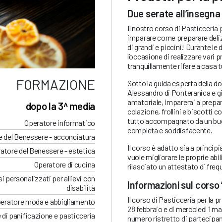
Due serate all’insegna
Il nostro corso di Pasticceria p
imparare come preparare delizi
di grandi e piccini! Durante le 
l’occasione di realizzare vari 
tranquillamente rifare a casa t
FORMAZIONE
Sotto la guida esperta della do
Alessandro di Ponteranica e gi
amatoriale, imparerai a prepar
dopo la 3^ media
colazione, frollini e biscotti co
tutto accompagnato da un buo
Operatore informatico
completa e soddisfacente.
 del Benessere - acconciatura
Il corso è adatto sia a principi
atore del Benessere - estetica
vuole migliorare le proprie abil
Operatore di cucina
rilasciato un attestato di freq
i personalizzati per allievi con
Informazioni sul corso 
disabilità
Il corso di Pasticceria per la 
eratore moda e abbigliamento
28 febbraio e di mercoledì 1 marz
 di panificazione e pasticceria
numero ristretto di partecipan