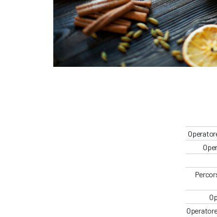
Operatore
Oper
Percors
Op
Operatore