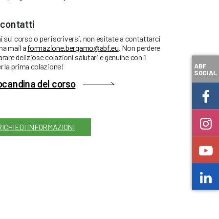
 contatti
i sul corso o per iscriversi, non esitate a contattarci
na mail a
formazione.bergamo@abf.eu
. Non perdere
rare deliziose colazioni salutari e genuine con il
ABF
r la prima colazione!
SOCIAL
locandina del corso
RICHIEDI INFORMAZIONI