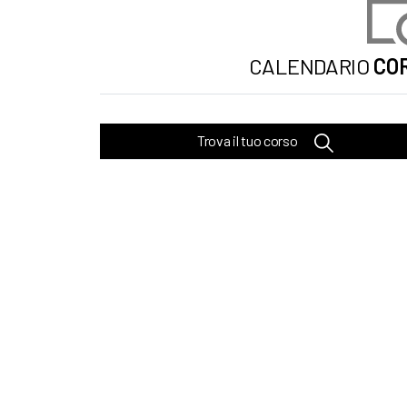
CALENDARIO
COR
Trova il tuo corso