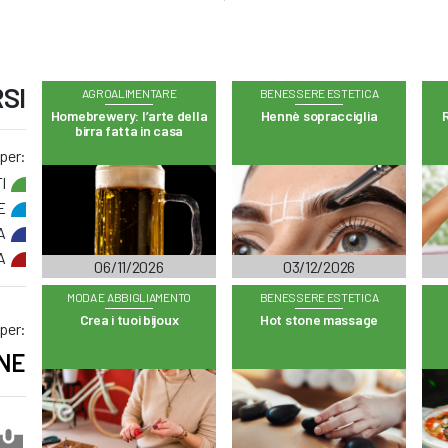
SI
AGROALIMENTARE
BENESSERE ESTETICA
Homebrewery: l’arte della
Hennè sopracciglia
R
birra fatta in casa
 per:
I
E
A
A
06/11/2026
03/12/2026
MODA E ABBIGLIAMENTO
BENESSERE ESTETICA
Crea i tuoi bijoux
Hot stone massage
 per:
NE