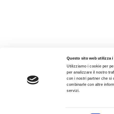
Questo sito web utilizza i
AMMINISTRAZIONE TRASP
Utilizziamo i cookie per pe
WHISTLEBLOWING
per analizzare il nostro tra
con i nostri partner che si
combinarle con altre inform
ABF Azienda Bergamasca For
servizi.
C.F. e P. IVA 03240540165 - Tel.
Privacy
-
Cookie policy