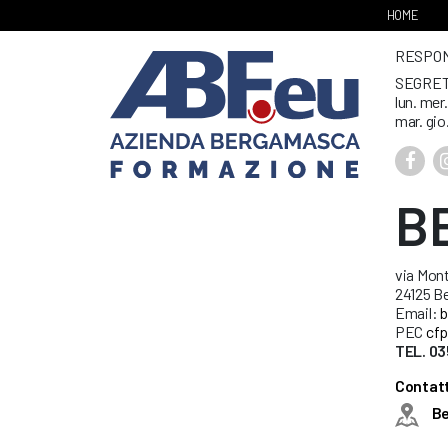
HOME
RESPONS
SEGRET
lun. mer
mar. gio
B
via Mont
24125 B
Email:
b
PEC
cfp
TEL. 03
Contatt
B