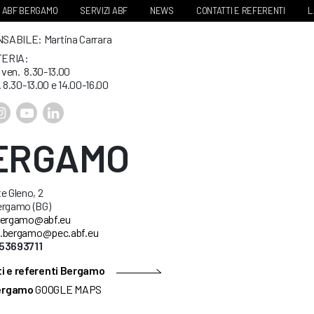
ABF BERGAMO
SERVIZI ABF
NEWS
CONTATTI E REFERENTI
L
ABILE: Martina Carrara
ERIA:
. ven. 8.30-13.00
. 8.30-13.00 e 14.00-16.00
ERGAMO
e Gleno, 2
ergamo (BG)
ergamo@abf.eu
.bergamo@pec.abf.eu
53693711
i e referenti Bergamo
ergamo
GOOGLE MAPS