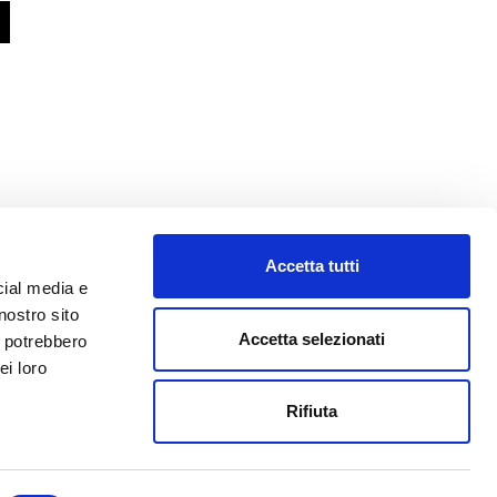
Accetta tutti
cial media e
nostro sito
Accetta selezionati
i potrebbero
ei loro
o@abf.eu
Rifiuta