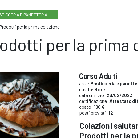
STICCERIA E PANETTERIA
Prodotti per la prima colazione
odotti per la prima 
Corso Adulti
area:
Pasticceria e panette
durata:
8 ore
data di inizio:
28/02/2023
certificazione:
Attestato di
costo:
100 €
posti previsti:
12
Colazioni salutar
Prodotti per la 