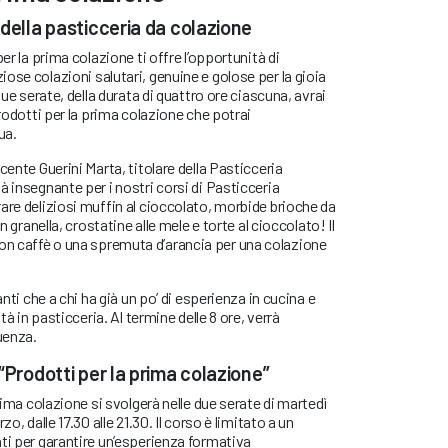
 della pasticceria da colazione
er la prima colazione ti offre l’opportunità di
ose colazioni salutari, genuine e golose per la gioia
due serate, della durata di quattro ore ciascuna, avrai
prodotti per la prima colazione che potrai
ua.
cente Guerini Marta, titolare della Pasticceria
à insegnante per i nostri corsi di Pasticceria
are deliziosi muffin al cioccolato, morbide brioche da
n granella, crostatine alle mele e torte al cioccolato! Il
n caffè o una spremuta d’arancia per una colazione
anti che a chi ha già un po’ di esperienza in cucina e
ità in pasticceria. Al termine delle 8 ore, verrà
uenza.
“Prodotti per la prima colazione”
prima colazione si svolgerà nelle due serate di martedì
o, dalle 17.30 alle 21.30. Il corso è limitato a un
ti per garantire un’esperienza formativa