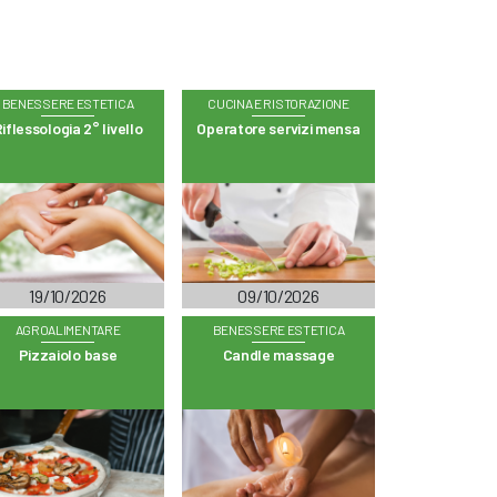
BENESSERE ESTETICA
CUCINA E RISTORAZIONE
iflessologia 2° livello
Operatore servizi mensa
19/10/2026
09/10/2026
AGROALIMENTARE
BENESSERE ESTETICA
Pizzaiolo base
Candle massage