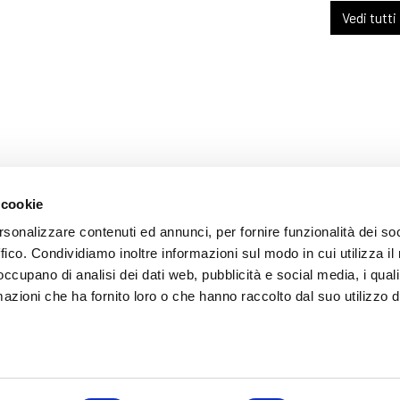
Vedi tutti
 cookie
ARENTE
rsonalizzare contenuti ed annunci, per fornire funzionalità dei so
ffico. Condividiamo inoltre informazioni sul modo in cui utilizza il 
 occupano di analisi dei dati web, pubblicità e social media, i qual
azioni che ha fornito loro o che hanno raccolto dal suo utilizzo d
mazione
 (035) 3693711 - via Monte Gleno, 2 - I - 24125 Bergamo (BG) - Email: inf