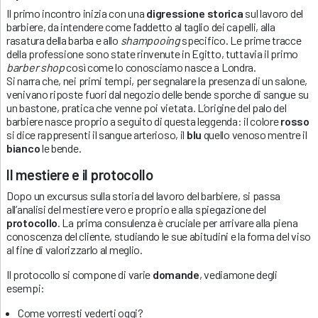
Il primo incontro inizia con una
digressione storica
sul lavoro del
barbiere, da intendere come l’addetto al taglio dei capelli, alla
rasatura della barba e allo
shampooing
specifico. Le prime tracce
della professione sono state rinvenute in Egitto, tuttavia il primo
barber shop
così come lo conosciamo nasce a Londra.
Si narra che, nei primi tempi, per segnalare la presenza di un salone,
venivano riposte fuori dal negozio delle bende sporche di sangue su
un bastone, pratica che venne poi vietata. L’origine del palo del
barbiere nasce proprio a seguito di questa leggenda: il colore
rosso
si dice rappresenti il sangue arterioso, il
blu
quello venoso mentre il
bianco
le bende.
Il mestiere e il protocollo
Dopo un excursus sulla storia del lavoro del barbiere, si passa
all’analisi del mestiere vero e proprio e alla spiegazione del
protocollo
. La prima consulenza è cruciale per arrivare alla piena
conoscenza del cliente, studiando le sue abitudini e la forma del viso
al fine di valorizzarlo al meglio.
Il protocollo si compone di varie
domande
, vediamone degli
esempi:
Come vorresti vederti oggi?