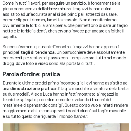
Come in tutti i lavori, per eseguire un servizio, è fondamentale la
piena conoscenza dell’
attrezzatura
. I ragazzi hanno quindi
assistito ad un’accurata analisi dei principali attrezzi da usare,
come: clipper, trimmer, lametta e rasoio. Non dimentichiamo
ovviamente le forbici a lama piena, che permettono di dare un taglio
netto e le forbici a denti, che servono invece per andare a sfoltire il
capello.
Successivamente, durante l’incontro, i ragazzi hanno appreso i
principali
tagli di tendenza
. Un parrucchiere deve assolutamente
conoscerli per restare al passo con i tempi, soprattutto nel mondo
di oggi dove foto e video sono alla portata di tutti.
Parola d’ordine: pratica
Durante le ultime ore del primo incontro gli allievi hanno assistito ad
una
dimostrazione pratica
di taglio maschile e rasatura della barba
su due modelli. Alex e Luca hanno infatti mostrato ai ragazzi le
tecniche spiegate precedentemente, svelando i trucchi del
mestiere e dispensando consigli. Questo corso vuole infatti rendere
maggiormente abili e consapevoli i nostri alunni sul taglio maschile
e su tutto quello che riguarda il mondo
barber
.