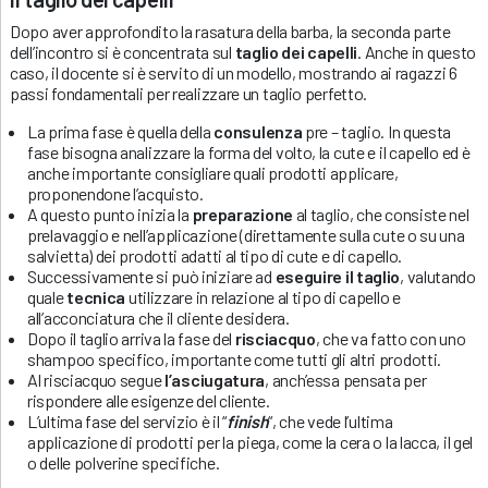
Dopo aver approfondito la rasatura della barba, la seconda parte
dell’incontro si è concentrata sul
taglio dei capelli
. Anche in questo
caso, il docente si è servito di un modello, mostrando ai ragazzi 6
passi fondamentali per realizzare un taglio perfetto.
La prima fase è quella della
consulenza
pre – taglio. In questa
fase bisogna analizzare la forma del volto, la cute e il capello ed è
anche importante consigliare quali prodotti applicare,
proponendone l’acquisto.
A questo punto inizia la
preparazione
al taglio, che consiste nel
prelavaggio e nell’applicazione (direttamente sulla cute o su una
salvietta) dei prodotti adatti al tipo di cute e di capello.
Successivamente si può iniziare ad
eseguire il taglio
, valutando
quale
tecnica
utilizzare in relazione al tipo di capello e
all’acconciatura che il cliente desidera.
Dopo il taglio arriva la fase del
risciacquo
, che va fatto con uno
shampoo specifico, importante come tutti gli altri prodotti.
Al risciacquo segue
l’asciugatura
, anch’essa pensata per
rispondere alle esigenze del cliente.
L’ultima fase del servizio è il “
finish
“, che vede l’ultima
applicazione di prodotti per la piega, come la cera o la lacca, il gel
o delle polverine specifiche.