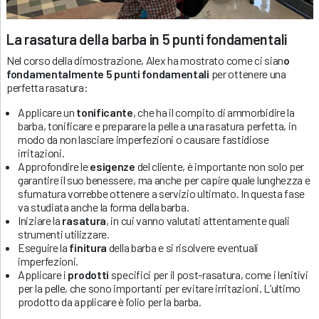
La rasatura della barba in 5 punti fondamentali
Nel corso della dimostrazione, Alex ha mostrato come ci sian
o
fondamentalmente 5 punti fondamentali
per ottenere una
perfetta rasatura:
Applicare un
tonificante
, che ha il compito di ammorbidire la
barba, tonificare e preparare la pelle a una rasatura perfetta, in
modo da non lasciare imperfezioni o causare fastidiose
irritazioni.
Approfondire le
esigenze
del cliente, è importante non solo per
garantire il suo benessere, ma anche per capire quale lunghezza e
sfumatura vorrebbe ottenere a servizio ultimato. In questa fase
va studiata anche la forma della barba.
Iniziare la
rasatura
, in cui vanno valutati attentamente quali
strumenti utilizzare.
Eseguire la
finitura
della barba e si risolvere eventuali
imperfezioni.
Applicare i
prodotti
specifici per il post-rasatura, come i lenitivi
per la pelle, che sono importanti per evitare irritazioni. L’ultimo
prodotto da applicare è l’olio per la barba.