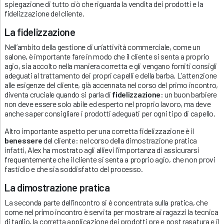
spiegazione di tutto ciò che riguarda la vendita dei prodotti e la
fidelizzazione del cliente.
La fidelizzazione
Nell’ambito della gestione di un’attività commerciale, come un
salone, è importante fare in modo che il cliente si senta a proprio
agio, sia accolto nella maniera corretta e gli vengano forniti consigli
adeguati al trattamento dei propri capelli e della barba. L’attenzione
alle esigenze del cliente, già accennata nel corso del primo incontro,
diventa cruciale quando si parla di
fidelizzazione
: un buon barbiere
non deve essere solo abile ed esperto nel proprio lavoro, ma deve
anche saper consigliare i prodotti adeguati per ogni tipo di capello.
Altro importante aspetto per una corretta fidelizzazione è il
benessere
del cliente: nel corso della dimostrazione pratica
infatti, Alex ha mostrato agli allievi l’importanza di assicurarsi
frequentemente che il cliente si senta a proprio agio, che non provi
fastidio e che sia soddisfatto del processo.
La dimostrazione pratica
La seconda parte dell’incontro si è concentrata sulla pratica, che
come nel primo incontro è servita per mostrare ai ragazzi la tecnica
di taglio, la corretta applicazione dei prodotti pre e post rasatura e il