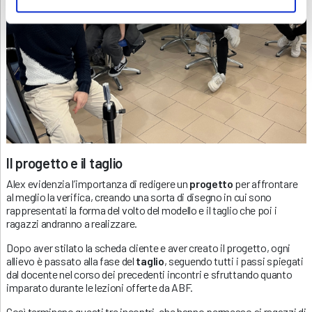
Il progetto e il taglio
Alex evidenzia l’importanza di redigere un
progetto
per affrontare
al meglio la verifica, creando una sorta di disegno in cui sono
rappresentati la forma del volto del modello e il taglio che poi i
ragazzi andranno a realizzare.
Dopo aver stilato la scheda cliente e aver creato il progetto, ogni
allievo è passato alla fase del
taglio
, seguendo tutti i passi spiegati
dal docente nel corso dei precedenti incontri e sfruttando quanto
imparato durante le lezioni offerte da ABF.
Così terminano questi tre incontri, che hanno permesso ai ragazzi di