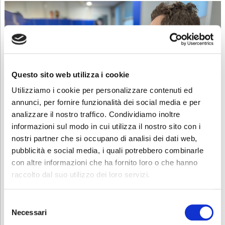
Questo sito web utilizza i cookie
Utilizziamo i cookie per personalizzare contenuti ed
annunci, per fornire funzionalità dei social media e per
analizzare il nostro traffico. Condividiamo inoltre
informazioni sul modo in cui utilizza il nostro sito con i
nostri partner che si occupano di analisi dei dati web,
pubblicità e social media, i quali potrebbero combinarle
con altre informazioni che ha fornito loro o che hanno
Il terzo incontro
raccolto dal suo utilizzo dei loro servizi.
Nel corso del terzo e ultimo incontro, è arrivato il momento della
verifica
: i ragazzi hanno avuto la possibilità di realizzare un taglio
di capelli sia sulle testine, sia su alcuni modelli che si sono messi a
Selezione
disposizione per permettere ai nostri allievi di dimostrare ciò che
Necessari
del
hanno imparato.