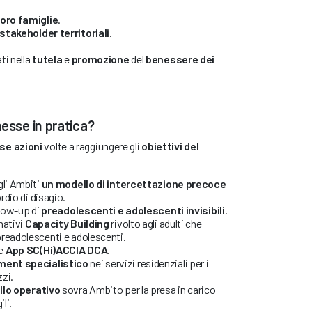
loro famiglie
.
stakeholder territoriali
.
i nella
tutela
e
promozione
del
benessere dei
messe in pratica?
se azioni
volte a raggiungere gli
obiettivi del
gli Ambiti
un modello di intercettazione precoce
ordio di disagio.
llow-up di
preadolescenti e adolescenti
invisibili
.
mativi
Capacity Building
rivolto agli adulti che
readolescenti e adolescenti.
ne
App SC(Hi)ACCIA DCA
.
ent specialistico
nei servizi residenziali per i
zzi.
llo operativo
sovra Ambito per la presa in carico
li.