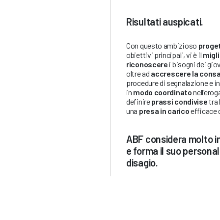
Risultati auspicati.
Con questo ambizioso
proge
obiettivi principali, vi è il
migl
riconoscere
i bisogni dei giov
oltre ad
accrescere la cons
procedure di segnalazione e inv
in
modo coordinato
nell’erog
definire
prassi condivise
tra 
una
presa in carico
efficace d
ABF considera molto im
e forma il suo personal
disagio.