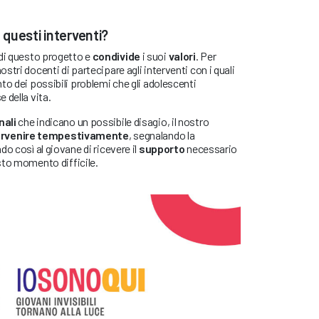
questi interventi?
di questo progetto e
condivide
i suoi
valori
. Per
tri docenti di partecipare agli interventi con i quali
to dei possibili problemi che gli adolescenti
 della vita.
nali
che indicano un possibile disagio, il nostro
ervenire tempestivamente
, segnalando la
o così al giovane di ricevere il
supporto
necessario
sto momento difficile.