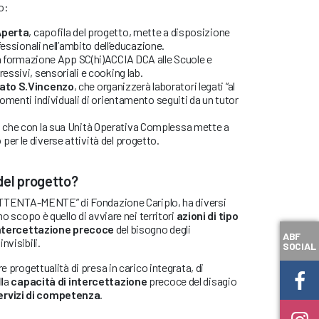
o:
Aperta
, capofila del progetto, mette a disposizione
ofessionali nell’ambito dell’educazione.
rà formazione App SC(hi)ACCIA DCA alle Scuole e
ressivi, sensoriali e cooking lab.
ato S.Vincenzo
, che organizzerà laboratori legati “al
 momenti individuali di orientamento seguiti da un tutor
, che con la sua Unità Operativa Complessa mette a
er le diverse attività del progetto.
 del progetto?
 “ATTENTA-MENTE” di Fondazione Cariplo, ha diversi
mo scopo è quello di avviare nei territori
azioni di tipo
intercettazione precoce
del bisogno degli
ABF
nvisibili.
SOCIAL
e progettualità di presa in carico integrata, di
lla
capacità di intercettazione
precoce del disagio
ervizi di competenza
.