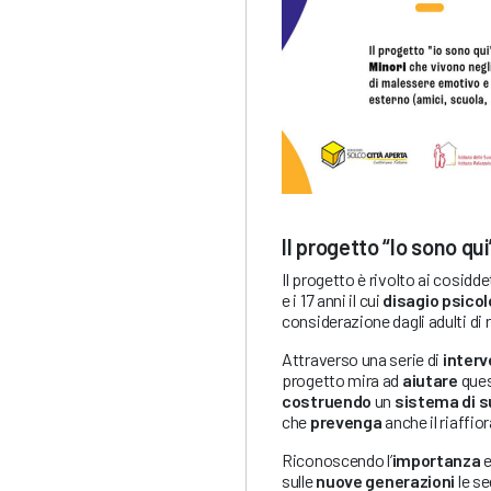
Il progetto “Io sono qui
Il progetto è rivolto ai cosidde
e i 17 anni il cui
disagio psico
considerazione dagli adulti di 
Attraverso una serie di
interv
progetto mira ad
aiutare
ques
costruendo
un
sistema di 
che
prevenga
anche il riaffio
Riconoscendo l’
importanza
e 
sulle
nuove generazioni
le se