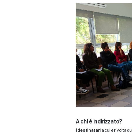
A chi è indirizzato?
I
destinatari
a cui è rivolta q