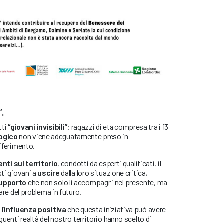
”.
tti
“giovani invisibili”
: ragazzi di età compresa tra i 13
logico
non viene adeguatamente preso in
riferimento.
enti sul territorio
, condotti da esperti qualificati, il
ti giovani a
uscire
dalla loro situazione critica,
supporto
che non solo li accompagni nel presente, ma
rare del problema in futuro.
l’
influenza
positiva
che questa iniziativa può avere
guenti realtà del nostro territorio hanno scelto di