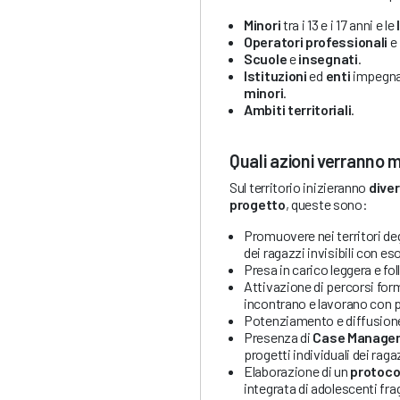
Minori
tra i 13 e i 17 anni e le
Operatori professionali
e
Scuole
e
insegnati
.
Istituzioni
ed
enti
impegnat
minori
.
Ambiti territoriali
.
Quali azioni verranno 
Sul territorio inizieranno
diver
progetto
, queste sono:
Promuovere nei territori de
dei ragazzi invisibili con es
Presa in carico leggera e fo
Attivazione di percorsi for
incontrano e lavorano con p
Potenziamento e diffusio
Presenza di
Case Managem
progetti individuali dei raga
Elaborazione di un
protoco
integrata di adolescenti fragi