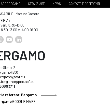
ABF BERGAMO
SERVIZI ABF
NEWS
CONTATTI E REFERENTI
L
ABILE: Martina Carrara
ERIA:
. ven. 8.30-13.00
. 8.30-13.00 e 14.00-16.00
ERGAMO
e Gleno, 2
ergamo (BG)
ergamo@abf.eu
.bergamo@pec.abf.eu
53693711
i e referenti Bergamo
ergamo
GOOGLE MAPS