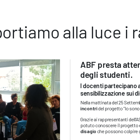
ortiamo alla luce i r
ABF presta atten
degli studenti.
I docenti partecipano a
sensibilizzazione sui di
Nella mattinata del 25 Settemb
incontri
del progetto “Io sono 
Grazie ai rappresentanti dell’
potuto conoscere il progetto
disagio
che possono colpire g