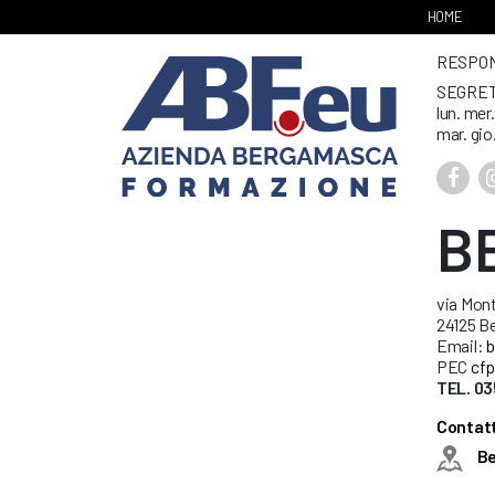
HOME
RESPONS
SEGRET
lun. mer
mar. gio
B
via Mont
24125 B
Email:
b
PEC
cfp
TEL. 03
Contatt
B