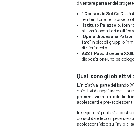
diventare
partner
del progett
il
Consorzio Sol.Co Città 
reti territoriali e risorse pr
l’
Istituto Palazzolo
, forni
attiverà laboratori multiesp
l’
Opera Diocesana Patron
fare” in piccoli gruppi o in
di riferimento.
ASST Papa Giovanni XXIII
disposizione uno psicologo p
Quali sono gli obiettivi
L’iniziativa, parte del bando
obiettivi da raggiungere. Il pri
preventivo
e un
modello di 
adolescenti e pre-adolescenti i
In seguito si punterà a costruir
consolidare le competenze su
adolescenziale e sull’invio ai
s