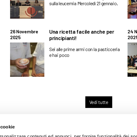
sulla leucemia Mercoledì 21 gennaio,
Una ricetta facile anche per
26 Novembre
24 
2025
202
principianti!
Sei alle prime armi con la pasticceria
e hai poco
Vedi tutte
 cookie
ARENTE
rsonalizzare contenuti ed annunci, per fornire funzionalità dei so