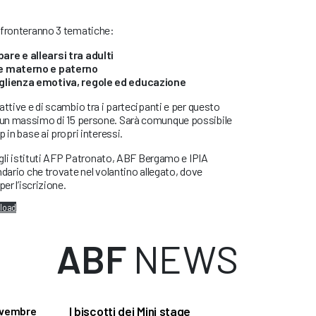
ffronteranno 3 tematiche:
re e allearsi tra adulti
ce materno e paterno
oglienza emotiva, regole ed educazione
attive e di scambio tra i partecipanti e per questo
un massimo di 15 persone. Sarà comunque possibile
 in base ai propri interessi.
o gli istituti AFP Patronato, ABF Bergamo e IPIA
ndario che trovate nel volantino allegato, dove
er l’iscrizione.
load
ABF
NEWS
I biscotti dei Mini stage
ovembre