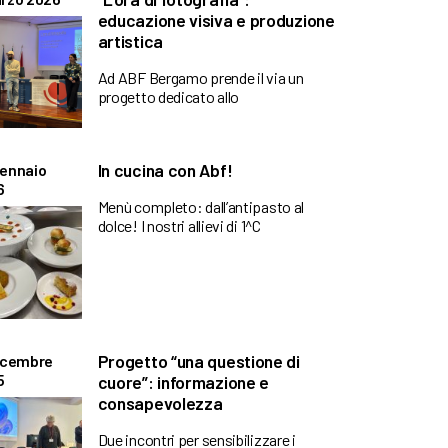
educazione visiva e produzione
artistica
Ad ABF Bergamo prende il via un
progetto dedicato allo
In cucina con Abf!
Gennaio
6
Menù completo: dall’antipasto al
dolce! I nostri allievi di 1^C
Progetto “una questione di
icembre
5
cuore”: informazione e
consapevolezza
Due incontri per sensibilizzare i