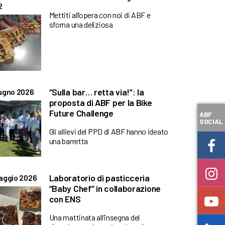
2
Mettiti all’opera con noi di ABF e
sforna una deliziosa
“Sulla bar… retta via!”: la
ugno 2026
proposta di ABF per la Bike
Future Challenge
ABF
SOCIAL
Gli allievi del PPD di ABF hanno ideato
una barretta
Laboratorio di pasticceria
aggio 2026
“Baby Chef” in collaborazione
con ENS
Una mattinata all’insegna del