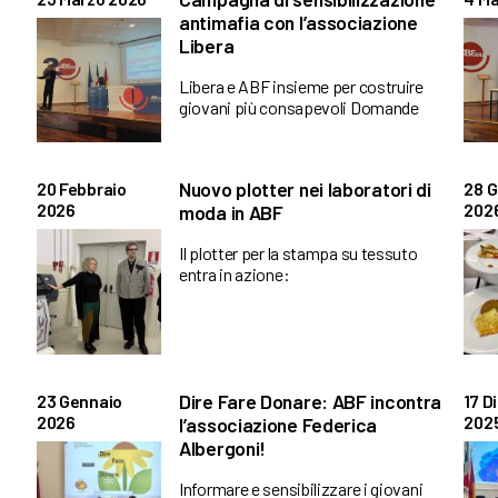
antimafia con l’associazione
Libera
Libera e ABF insieme per costruire
giovani più consapevoli Domande
Nuovo plotter nei laboratori di
20 Febbraio
28 
2026
202
moda in ABF
Il plotter per la stampa su tessuto
entra in azione:
Dire Fare Donare: ABF incontra
23 Gennaio
17 D
2026
202
l’associazione Federica
Albergoni!
Informare e sensibilizzare i giovani