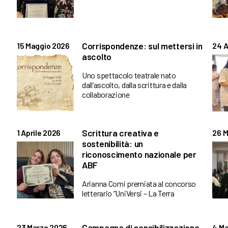
Corrispondenze: sul mettersi in
15 Maggio 2026
24 A
ascolto
Uno spettacolo teatrale nato
dall’ascolto, dalla scrittura e dalla
collaborazione
Scrittura creativa e
1 Aprile 2026
26 M
sostenibilità: un
riconoscimento nazionale per
ABF
Arianna Comi premiata al concorso
letterario “UniVersi – La Terra
Campagna di sensibilizzazione
23 Marzo 2026
4 Ma