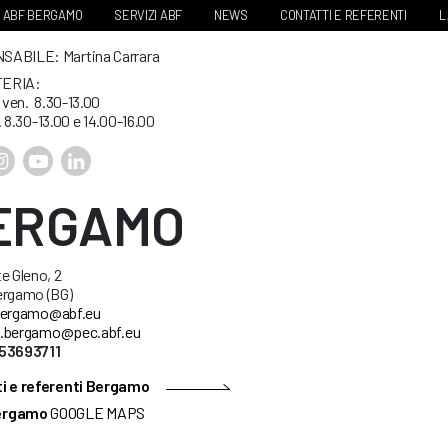
ABF BERGAMO
SERVIZI ABF
NEWS
CONTATTI E REFERENTI
L
ABILE: Martina Carrara
ERIA:
. ven. 8.30-13.00
. 8.30-13.00 e 14.00-16.00
ERGAMO
e Gleno, 2
ergamo (BG)
ergamo@abf.eu
.bergamo@pec.abf.eu
53693711
i e referenti Bergamo
ergamo
GOOGLE MAPS