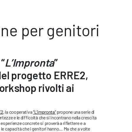
e per genitori
 “
L’Impronta
”
del progetto ERRE2,
rkshop rivolti ai
E2
, la cooperativa
“L’impronta”
propone una serie di
rtezze e le difficoltà che si incontrano nella crescita
 esperienze concrete si proverà a riflettere e a
 e le capacità che i genitori hanno… Ma che a volte