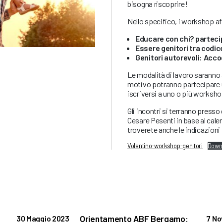
bisogna riscoprire!
Nello specifico, i workshop a
Educare con chi? partecipa
Essere genitori tra codi
Genitori autorevoli: Acc
Le modalità di lavoro saranno 
motivo potranno partecipare 
iscriversi a uno o più workshop
Gli incontri si terranno press
Cesare Pesenti in base al cale
troverete anche le indicazioni p
Volantino-workshop-genitori
Down
Orientamento ABF Bergamo:
30 Maggio 2023
7 N