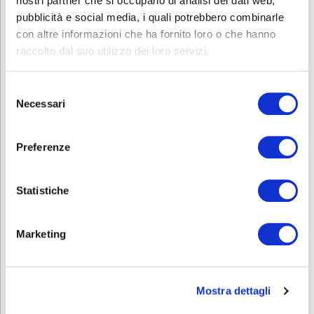
nostri partner che si occupano di analisi dei dati web,
Impiattamento
pubblicità e social media, i quali potrebbero combinarle
Disponete i ravioli su un piatto con annessa salsa allo scalogno e
con altre informazioni che ha fornito loro o che hanno
decorate con dei lamponi.
raccolto dal suo utilizzo dei loro servizi.
Ecco a voi il piatto finito!
Selezione
Necessari
del
consenso
Preferenze
Statistiche
Marketing
Mostra dettagli
Ravioli alla Faraona… ma non solo!