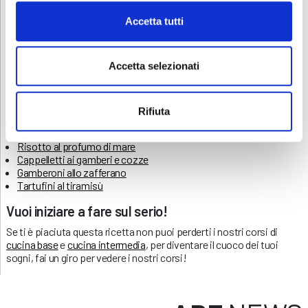
Se siamo riusciti a farti venire l’acquolina in bocca, qui troverai il
Accetta tutti
video della ricetta realizzato dai nostri allievi del corso di Cucina,
così la realizzazione sarà più facile anche per i principianti.
https://www.youtube.com/watch?v=QjZXqkFkOIA
Accetta selezionati
Goditi anche le altre ricette della Rubrica “la ricetta del giorno” per
essere sempre preparato a stupire in cucina.
Rifiuta
Ricetta vegan
Tagliolini alle code di gambero
Risotto al profumo di mare
Cappelletti ai gamberi e cozze
Gamberoni allo zafferano
Tartufini al tiramisù
Vuoi iniziare a fare sul serio!
Se ti è piaciuta questa ricetta non puoi perderti i nostri corsi di
cucina base
e
cucina intermedia
, per diventare il cuoco dei tuoi
sogni, fai un giro per vedere i nostri corsi!