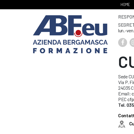
HOME
RESPONS
SEGRET
lun.-ven
C
Sede C
Via P. Fi
24035 C
Email:
c
PEC
cfp
Tel. 03
Contatt
C