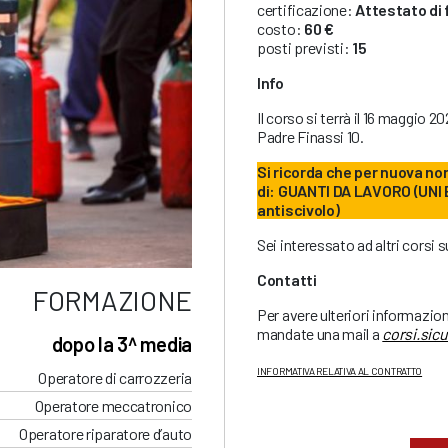
certificazione:
Attestato di
costo:
60 €
posti previsti:
15
Info
Il corso si terrà il 16 maggio 2
Padre Finassi 10.
Si ricorda che per nuova no
di: GUANTI DA LAVORO (UNI
antiscivolo)
Sei interessato ad altri corsi 
Contatti
FORMAZIONE
Per avere ulteriori informazio
mandate una mail a
corsi.sic
dopo la 3^ media
INFORMATIVA RELATIVA AL CONTRATTO
Operatore di carrozzeria
Operatore meccatronico
Operatore riparatore d’auto