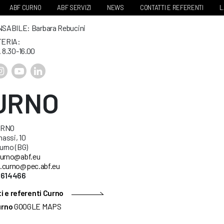
ABF CURNO
ABF SERVIZI
NEWS
CONTATTI E REFERENTI
L
ABILE: Barbara Rebucini
ERIA:
. 8.30-16.00
URNO
URNO
nassi, 10
urno (BG)
urno@abf.eu
.curno@pec.abf.eu
5614466
i e referenti Curno
urno
GOOGLE MAPS