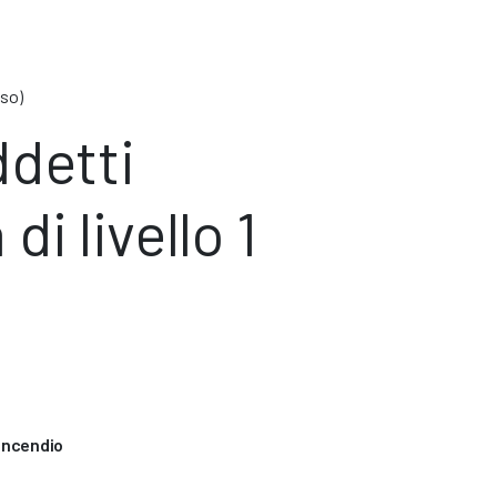
sso)
detti
di livello 1
tincendio