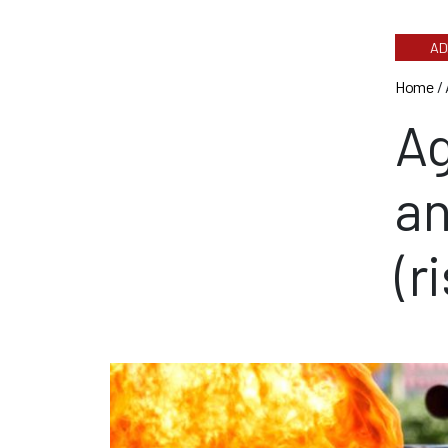
AD
Home
/
Ag
an
(r