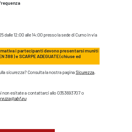
 frequenza
025 dalle 12:00 alle 14:00 presso la sede di Curno in via
rmativa i partecipanti devono presentarsi muniti
 EN 388 ) e SCARPE ADEGUATE (chiuse ed
sulla sicurezza? Consulta la nostra pagina
Sicurezza
.
ni non esitate a contattarci allo 0353693707 o
urezza@abf.eu