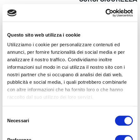
Formazione lavoratori
Addetti al primo soccorso
Addetti al servizio antincendio
Questo sito web utilizza i cookie
Carrello elevatore
Utilizziamo i cookie per personalizzare contenuti ed
PES/PAV
annunci, per fornire funzionalità dei social media e per
Preposti
analizzare il nostro traffico. Condividiamo inoltre
RLS
informazioni sul modo in cui utilizza il nostro sito con i
FORMAZIONE LAVORATORI
nostri partner che si occupano di analisi dei dati web,
pubblicità e social media, i quali potrebbero combinarle
AGGIORNAMENTO
CONTENUTI CORSO
con altre informazioni che ha fornito loro o che hanno
raccolto dal suo utilizzo dei loro servizi.
data
08/09/2026
durata
6 ore
sede
Curno
Selezione
prezzo
€ 140
Necessari
del
DETTAGLI E ISCRIZIONE
consenso
data
01/12/2026
durata
6 ore
Preferenze