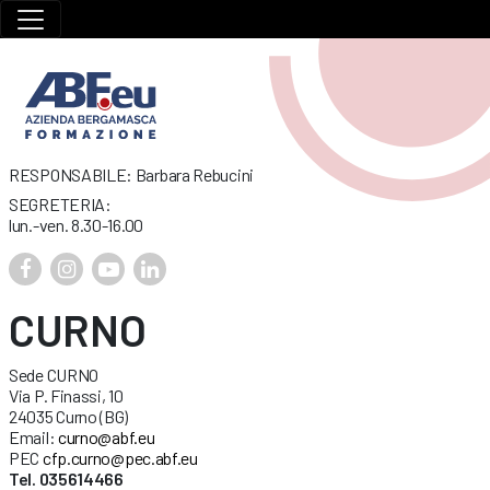
RESPONSABILE: Barbara Rebucini
SEGRETERIA:
lun.-ven. 8.30-16.00
CURNO
Sede CURNO
Via P. Finassi, 10
24035 Curno (BG)
Email:
curno@abf.eu
PEC
cfp.curno@pec.abf.eu
Tel. 035614466