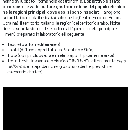
hanno sviluppato il tema nella gastronomia.
L’obiettivo è stato
conoscere le varie culture gastronomiche del popolo ebraico
nelle regioni principali dove essi si sono insediati
: la regione
sefardita (penisola iberica); Aschenazita (Centro Europa -Polonia –
Ucraina); il territorio italiano; le regioni del territorio arabo. Molte
ricette sono la sintesi delle culture attigue e di quella principale.
Il menù preparato in laboratorio è il seguente:
Tabulè (piatto mediterraneo)
Falafel (diffuso soprattutto in Palestina e Siria)
Trota (con pinoli, uvetta e miele: sapori tipicamente arabi)
Torta Rosh Hashanah (in ebraico ראש השנה, letteralmente
capo
dell’anno
, è il capodanno religioso, uno dei tre previsti nel
calendario ebraico).