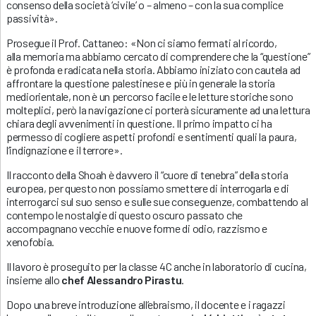
consenso della società ‘civile’ o – almeno – con la sua complice
passività».
Prosegue il Prof. Cattaneo: «Non ci siamo fermati al ricordo,
alla memoria ma abbiamo cercato di comprendere che la “questione”
è profonda e radicata nella storia. Abbiamo iniziato con cautela ad
affrontare la questione palestinese e più in generale la storia
mediorientale, non è un percorso facile e le letture storiche sono
molteplici, però la navigazione ci porterà sicuramente ad una lettura
chiara degli avvenimenti in questione. Il primo impatto ci ha
permesso di cogliere aspetti profondi e sentimenti quali la paura,
l’indignazione e il terrore».
Il racconto della Shoah è davvero il “cuore di tenebra” della storia
europea, per questo non possiamo smettere di interrogarla e di
interrogarci sul suo senso e sulle sue conseguenze, combattendo al
contempo le nostalgie di questo oscuro passato che
accompagnano vecchie e nuove forme di odio, razzismo e
xenofobia.
Il lavoro è proseguito per la classe 4C anche in laboratorio di cucina,
insieme allo
chef Alessandro Pirastu
.
Dopo una breve introduzione all’ebraismo, il docente e i ragazzi