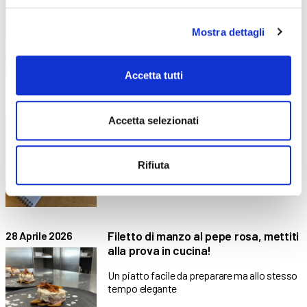
agli allievi del
Mostra dettagli
Accetta tutti
Alla scoperta del laboratorio di
19 Maggio 2026
cartotecnica!
Accetta selezionati
Il luogo in cui la fantasia viene davvero
messa su
Rifiuta
Filetto di manzo al pepe rosa, mettiti
28 Aprile 2026
alla prova in cucina!
Un piatto facile da preparare ma allo stesso
tempo elegante