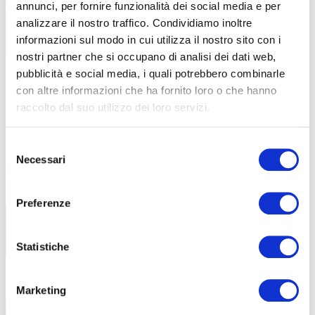
annunci, per fornire funzionalità dei social media e per
analizzare il nostro traffico. Condividiamo inoltre
informazioni sul modo in cui utilizza il nostro sito con i
nostri partner che si occupano di analisi dei dati web,
pubblicità e social media, i quali potrebbero combinarle
con altre informazioni che ha fornito loro o che hanno
ABF
NEWS
raccolto dal suo utilizzo dei loro servizi.
Selezione
Libri di testo – AF26-27
27 Luglio 2026
Necessari
del
Tutti i libri di testo necessari per il prossimo
consenso
Anno
Preferenze
Statistiche
E-STATE ancora con noi!
22 Luglio 2026
Marketing
Il progetto estivo di ABF Treviglio dedicato