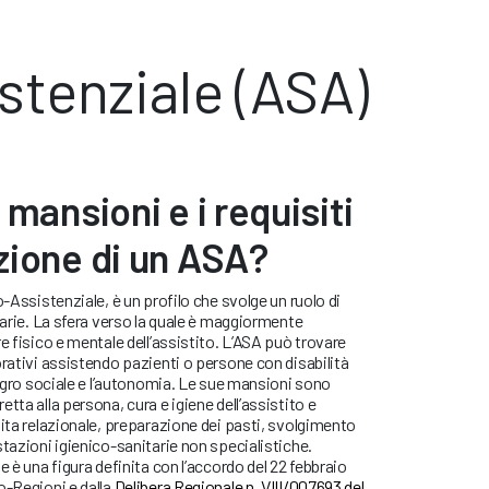
istenziale (ASA)
 mansioni e i requisiti
zione di un ASA?
o-Assistenziale, è un profilo che svolge un ruolo di
tarie. La sfera verso la quale è maggiormente
e fisico e mentale dell’assistito. L’ASA può trovare
orativi assistendo pazienti o persone con disabilità
ntegro sociale e l’autonomia. Le sue mansioni sono
tta alla persona, cura e igiene dell’assistito e
vita relazionale, preparazione dei pasti, svolgimento
stazioni igienico-sanitarie non specialistiche.
e è una figura definita con l’accordo del 22 febbraio
o-Regioni e dalla
Delibera Regionale n. VIII/007693 del