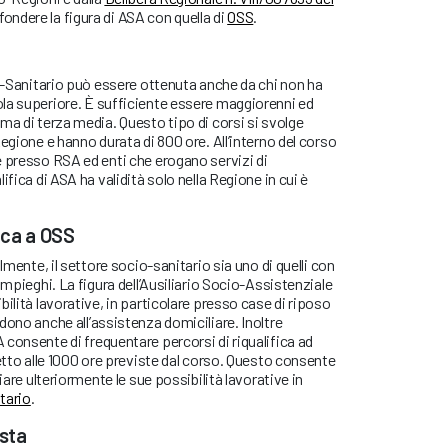
ondere la figura di ASA con quella di
OSS
.
io-Sanitario può essere ottenuta anche da chi non ha
la superiore. È sufficiente essere maggiorenni ed
ma di terza media. Questo tipo di corsi si svolge
egione e hanno durata di 800 ore. All’interno del corso
e presso RSA ed enti che erogano servizi di
ifica di ASA ha validità solo nella Regione in cui è
ica a OSS
almente, il settore socio-sanitario sia uno di quelli con
impieghi. La figura dell’Ausiliario Socio-Assistenziale
ilità lavorative, in particolare presso case di riposo
dono anche all’assistenza domiciliare. Inoltre
consente di frequentare percorsi di riqualifica ad
petto alle 1000 ore previste dal corso. Questo consente
iare ulteriormente le sue possibilità lavorative in
tario
.
ista