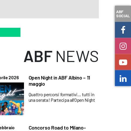
ABF
SOCIAL
ABF
NEWS
Open Night in ABF Albino – 11
prile 2026
maggio
Quattro percorsi formativi… tutti in
una serata! Partecipa all’Open Night
Concorso Road to Milano-
ebbraio