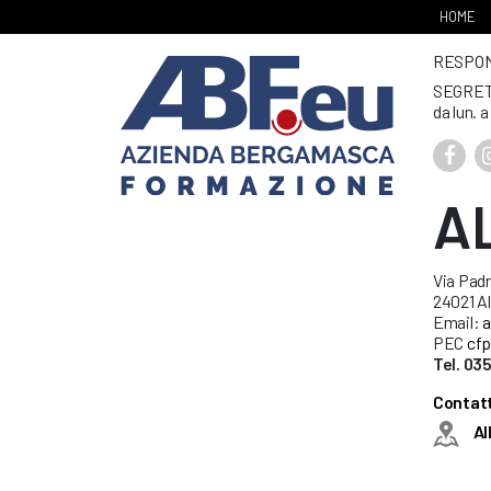
HOME
RESPONS
SEGRET
da lun. a
A
Via Padr
24021 Al
Email:
a
PEC
cfp
Tel. 03
Contatt
Al