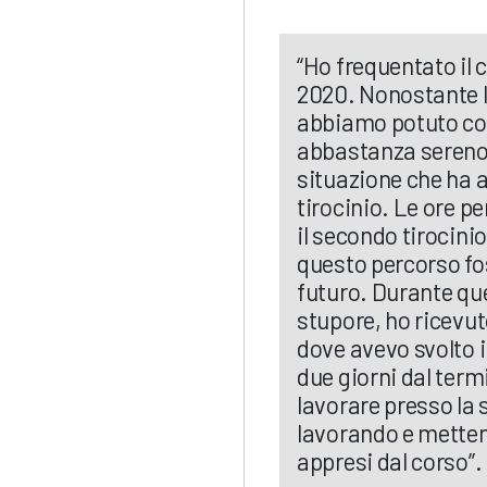
“Ho frequentato il 
2020. Nonostante l
abbiamo potuto con
abbastanza sereno
situazione che ha a
tirocinio. Le ore p
il secondo tirocini
questo percorso fos
futuro. Durante qu
stupore, ho ricevut
dove avevo svolto i
due giorni dal term
lavorare presso la 
lavorando e metten
appresi dal corso”.