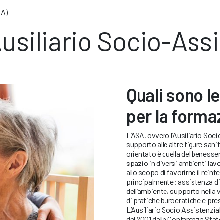
SA)
Ausiliario Socio-Ass
Quali sono le
per la forma
L’ASA, ovvero l’Ausiliario Soci
supporto alle altre figure sani
orientato è quella del benesser
spazio in diversi ambienti lav
allo scopo di favorirne il rei
principalmente: assistenza dire
dell’ambiente, supporto nella 
di pratiche burocratiche e pre
L’Ausiliario Socio Assistenzial
del 2001 dalla Conferenza Stat