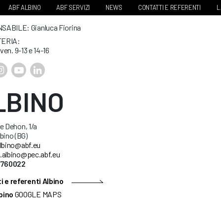
ABF ALBINO
ABF SERVIZI
NEWS
CONTATTI E REFERENTI
L
ABILE: Gianluca Fiorina
ERIA:
 ven. 9-13 e 14-16
LBINO
e Dehon, 1/a
bino (BG)
lbino@abf.eu
.albino@pec.abf.eu
5760022
i e referenti Albino
bino
GOOGLE MAPS