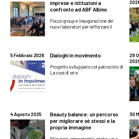
202
imprese e istituzioni a
confronto ad ABF Albino
Focus group e inaugurazione dei
nuovi laboratori per rafforzare il
Dialoghi in movimento
5 Febbraio 2026
29 O
202
Progetto sviluppato col patrocinio di
La cura di sé e
Beauty balance: un percorso
4 Agosto 2025
30 M
per migliorare sé stessi e la
propria immagine
Skin care, armocromia, make-up e